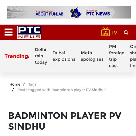
PM
On
Delhi
Dubai
Meta
foreign
sh
Trending:
rain
explosions
apologises
trip
pl
today
cost
fi
Home
Tags
Posts tagged with "badminton player PV Sindhu"
BADMINTON PLAYER PV
SINDHU