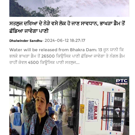
ਸਤਲੁਜ ਦਰਿਆ ਦੇ ਨੇੜੇ ਵਸੇ ਲੋਕ ਹੋ ਜਾਣ ਸਾਵਧਾਨ, ਭਾਖੜਾ ਡੈਮ ਤੋਂ
ਛੱਡਿਆ ਜਾਵੇਗਾ ਪਾਣੀ
2024-06-12 18:27:17
Dhalwinder Sandhu
-
Water will be released from Bhakra Dam: 13 ਜੂਨ ਯਾਨੀ ਕਿ
ਭਲਕੇ ਭਾਖੜਾ ਡੈਮ ਤੋਂ 26500 ਕਿਉਸਿਕ ਪਾਣੀ ਛੱਡਿਆ ਜਾਵੇਗਾ ਤੇ ਨੰਗਲ ਡੈਮ
ਰਾਹੀਂ ਕੇਵਲ 4500 ਕਿਊਸਿਕ ਪਾਣੀ ਸਤਲੁਜ...