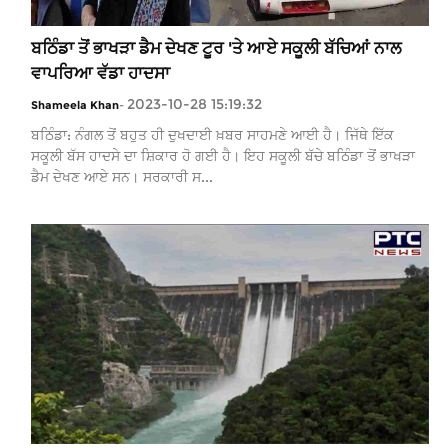
ਬਠਿੰਡਾ ਤੋਂ ਭਾਖੜਾ ਡੈਮ ਦੇਖਣ ਟੂਰ 'ਤੇ ਆਏ ਸਕੂਲੀ ਬੱਚਿਆਂ ਨਾਲ
ਵਾਪਰਿਆ ਵੱਡਾ ਹਾਦਸਾ
2023-10-28 15:19:32
Shameela Khan
-
ਬਠਿੰਡਾ: ਨੰਗਲ ਤੋਂ ਬਹੁਤ ਹੀ ਦੁਖਦਾਈ ਖ਼ਬਰ ਸਾਹਮਣੇ ਆਈ ਹੈ। ਜਿੱਥੇ ਇੱਕ
ਸਕੂਲੀ ਬੱਸ ਹਾਦਸੇ ਦਾ ਸ਼ਿਕਾਰ ਹੋ ਗਈ ਹੈ। ਇਹ ਸਕੂਲੀ ਬੱਚੇ ਬਠਿੰਡਾ ਤੋਂ ਭਾਖੜਾ
ਡੈਮ ਦੇਖਣ ਆਏ ਸਨ। ਸਰਕਾਰੀ ਸ...