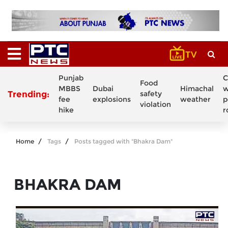
Punjab
C
Food
MBBS
Dubai
Himachal
w
Trending:
safety
fee
explosions
weather
p
violation
hike
r
Home
Tags
Posts tagged with "Bhakra Dam"
BHAKRA DAM