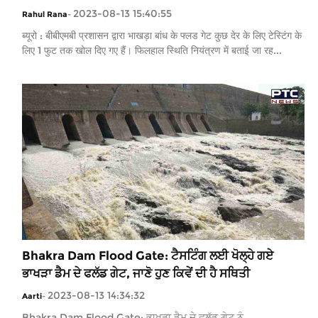
2023-08-13 15:40:55
Rahul Rana
-
ब्यूरो : बीबीएमबी प्रशासन द्वारा भाखड़ा बांध के फ्लड गेट कुछ देर के लिए टेस्टिंग के
लिए 1 फुट तक खोल दिए गए हैं। फिलहाल स्थिति नियंत्रण में बताई जा रह...
Bhakra Dam Flood Gate: ਟੈਸਟਿੰਗ ਲਈ ਖੋਲ੍ਹੇ ਗਏ
ਭਾਖੜਾ ਡੈਮ ਦੇ ਫਲੱਡ ਗੇਟ, ਜਾਣੋ ਹੁਣ ਕਿਵੇਂ ਦੀ ਹੈ ਸਥਿਤੀ
2023-08-13 14:34:32
Aarti
-
Bhakra Dam Flood Gate: ਭਾਖੜਾ ਡੈਮ ਦੇ ਫਲੱਡ ਗੇਟ ਨੂੰ