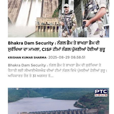
Bhakra Dam Security : ਨੰਗਲ ਡੈਮ ਤੇ ਭਾਖੜਾ ਡੈਮ ਦੀ
ਸੁਰੱਖਿਆ ਦਾ ਮਾਮਲਾ, CISF ਟੀਮਾਂ ਨੰਗਲ ਪੁੱਜਣੀਆਂ ਹੋਈਆਂ ਸ਼ੁਰੂ
2025-08-29 08:58:51
KRISHAN KUMAR SHARMA
-
Bhakra Dam Security : ਨੰਗਲ ਡੈਮ ਤੇ ਭਾਖੜਾ ਡੈਮ ਦੀ ਸੁਰੱਖਿਆ ਤੇ
ਤੈਨਾਤੀ ਲਈ ਸੀਆਈਐਸਐਫ ਦੀਆਂ ਟੀਮਾਂ ਨੰਗਲ ਵਿਖੇ ਪੁੱਜਣੀਆਂ ਹੋਈਆਂ ਸ਼ੁਰੂ।
ਅਧਿਕਾਰਤ ਤੌਰ ਤੇ 31 ਅਗਸਤ ਤੋ...