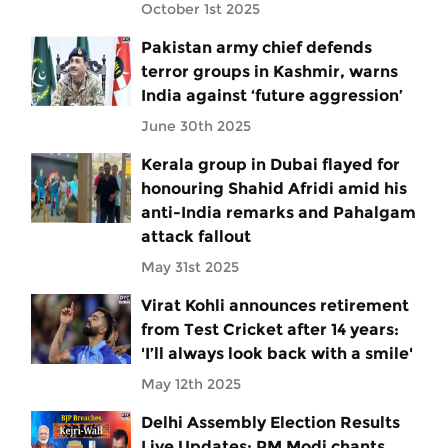
October 1st 2025
Pakistan army chief defends
terror groups in Kashmir, warns
India against ‘future aggression’
June 30th 2025
Kerala group in Dubai flayed for
honouring Shahid Afridi amid his
anti-India remarks and Pahalgam
attack fallout
May 31st 2025
Virat Kohli announces retirement
from Test Cricket after 14 years:
'I’ll always look back with a smile'
May 12th 2025
Delhi Assembly Election Results
Live Updates: PM Modi chants