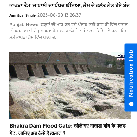
ਭਾਖੜਾ ਡੈਮ 'ਚ ਪਾਣੀ ਦਾ ਪੱਧਰ ਘੱਟਿਆ, ਡੈਮ ਦੇ ਫਲੱਡ ਗੇਟ ਹੋਏ ਬੰਦ
2023-08-30 13:26:37
Amritpal Singh
-
Punjab News: ਹੜ੍ਹਾਂ ਦੀ ਮਾਰ ਝੱਲ ਰਹੇ ਪੰਜਾਬ ਲਈ ਹਾਲ ਹੀ ਵਿੱਚ ਰਾਹਤ
ਦੀ ਖ਼ਬਰ ਆਈ ਹੈ। ਭਾਖੜਾ ਡੈਮ ਵੱਲੋਂ ਫਲੱਡ ਗੇਟ ਬੰਦ ਕਰ ਦਿੱਤੇ ਗਏ ਹਨ। ਇਸ
ਸਮੇਂ ਭਾਖੜਾ ਡੈਮ ਵਿੱਚ ਪਾਣੀ ਦ...
Bhakra Dam Flood Gate: खोले गए भाखड़ा बांध के फ्लड
गेट, जानिए अब कैसे हैं हालात ?