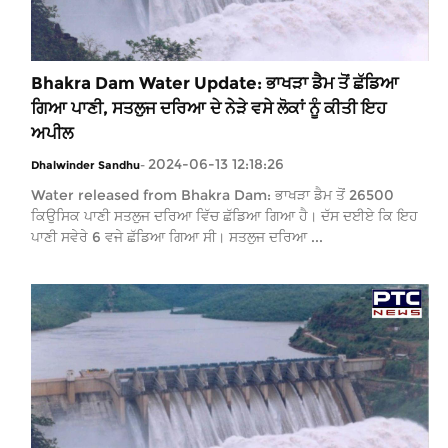
Bhakra Dam Water Update: ਭਾਖੜਾ ਡੈਮ ਤੋਂ ਛੱਡਿਆ
ਗਿਆ ਪਾਣੀ, ਸਤਲੁਜ ਦਰਿਆ ਦੇ ਨੇੜੇ ਵਸੇ ਲੋਕਾਂ ਨੂੰ ਕੀਤੀ ਇਹ
ਅਪੀਲ
2024-06-13 12:18:26
Dhalwinder Sandhu
-
Water released from Bhakra Dam: ਭਾਖੜਾ ਡੈਮ ਤੋਂ 26500
ਕਿਉਸਿਕ ਪਾਣੀ ਸਤਲੁਜ ਦਰਿਆ ਵਿੱਚ ਛੱਡਿਆ ਗਿਆ ਹੈ। ਦੱਸ ਦਈਏ ਕਿ ਇਹ
ਪਾਣੀ ਸਵੇਰੇ 6 ਵਜੇ ਛੱਡਿਆ ਗਿਆ ਸੀ। ਸਤਲੁਜ ਦਰਿਆ ...