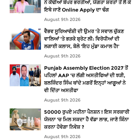
ਨੇ ਕੱਢੀਆਂ ਬੰਪਰ ਭਰਤੀਆਂ, ਯੋਗਤਾ ਸ਼ਰਤਾਂ ਤੋਂ ਲੈ ਕੇ
ਇਥੇ ਜਾਣੋ Online Apply ਦਾ ਢੰਗ
August 9th 2026
ਵੈਭਵ ਸੂਰਿਆਵੰਸ਼ੀ ਦੀ ਉਮਰ 'ਤੇ ਸਵਾਲ ਚੁੱਕਣ
ਵਾਲਿਆਂ 'ਤੇ ਭੜਕੇ ਬ੍ਰੇਟ ਲੀ: ਵਿਰੋਧੀਆਂ ਦੀ
ਲਗਾਈ ਕਲਾਸ, ਬੋਲੇ 'ਇਹ ਮੁੰਡਾ ਕਮਾਲ ਹੈ!'
August 9th 2026
Punjab Assembly Election 2027 ਤੋਂ
ਪਹਿਲਾਂ AAP ’ਚ ਲੱਗੀ ਅਸਤੀਫਿਆਂ ਦੀ ਝੜੀ,
ਬਲਜਿੰਦਰ ਸਿੰਘ ਥਾਂਦੇ ਮਗਰੋਂ ਇਨ੍ਹਾਂ ਆਗੂਆਂ ਨੇ
ਵੀ ਦਿੱਤਾ ਅਸਤੀਫਾ
August 9th 2026
50000 ਰੁਪਏ ਮਹੀਨਾ ਪੈਨਸ਼ਨ ! ਇਸ ਸਰਕਾਰੀ
ਯੋਜਨਾ 'ਚ ਮਿਲ ਸਕਦਾ ਹੈ ਵੱਡਾ ਲਾਭ, ਜਾਣੋ ਕਿੰਨਾ
ਕਰਨਾ ਹੋਵੇਗਾ ਨਿਵੇਸ਼ ?
August 9th 2026