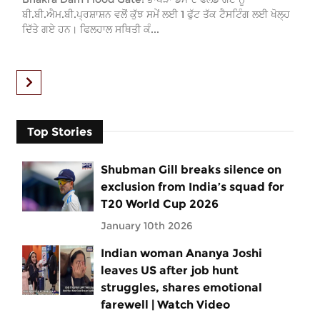
ਬੀ.ਬੀ.ਐਮ.ਬੀ.ਪ੍ਰਸ਼ਾਸ਼ਨ ਵਲੋਂ ਕੁੱਝ ਸਮੇਂ ਲਈ 1 ਫੁੱਟ ਤੱਕ ਟੈਸਟਿੰਗ ਲਈ ਖੋਲ੍ਹ
ਦਿੱਤੇ ਗਏ ਹਨ। ਫਿਲਹਾਲ ਸਥਿਤੀ ਕੰ...
Top Stories
Shubman Gill breaks silence on
exclusion from India’s squad for
T20 World Cup 2026
January 10th 2026
Indian woman Ananya Joshi
leaves US after job hunt
struggles, shares emotional
farewell | Watch Video