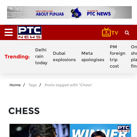
PM
On
Delhi
Dubai
Meta
foreign
sh
Trending:
rain
explosions
apologises
trip
pl
today
cost
fi
Home
Tags
Posts tagged with "Chess"
CHESS