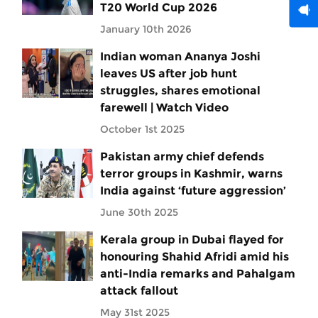
T20 World Cup 2026
January 10th 2026
Indian woman Ananya Joshi
leaves US after job hunt
struggles, shares emotional
farewell | Watch Video
October 1st 2025
Pakistan army chief defends
terror groups in Kashmir, warns
India against ‘future aggression’
June 30th 2025
Kerala group in Dubai flayed for
honouring Shahid Afridi amid his
anti-India remarks and Pahalgam
attack fallout
May 31st 2025