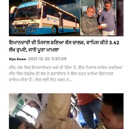
ਇਮਾਨਦਾਰੀ ਦੀ ਮਿਸਾਲ ਬਣਿਆ ਬੱਸ ਚਾਲਕ, ਵਾਪਿਸ ਕੀਤੇ 3.42
ਲੱਖ ਰੁਪਏ, ਜਾਣੋ ਪੂਰਾ ਮਾਮਲਾ
2021-12-20 11:57:09
Riya Bawa
-
ਜੀਂਦ: ਦੇਸ਼ ਵਿਚ ਇਨਸਾਨੀਅਤ ਅਜੇ ਵੀ ਜ਼ਿੰਦਾ ਹੈ, ਇੱਕ ਮਿਸਾਲ ਕਾਇਮ ਕਰਦਿਆਂ
ਜੀਂਦ ਵਿੱਚ ਰੋਡਵੇਜ਼ ਦੀ ਬੱਸ ਦੇ ਡਰਾਈਵਰ ਨੇ ਇੱਕ ਬਹੁਤ ਵਧੀਆ ਉਦਾਹਰਣ
ਕਾਇਮ ਕੀਤਾ ਹੈ। ਇਸ ਲਈ ਇਹ ਖਬਰ ਸ...