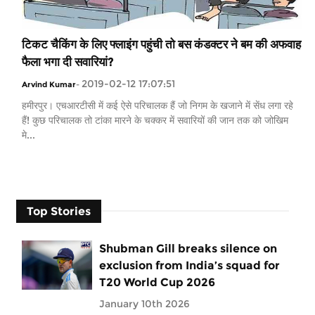
टिकट चैकिंग के लिए फ्लाइंग पहुंची तो बस कंडक्टर ने बम की अफवाह
फैला भगा दी सवारियां?
2019-02-12 17:07:51
Arvind Kumar
-
हमीरपुर। एचआरटीसी में कई ऐसे परिचालक हैं जो निगम के खजाने में सेंध लगा रहे
हैं! कुछ परिचालक तो टांका मारने के चक्कर में सवारियों की जान तक को जोखिम
मे...
Top Stories
Shubman Gill breaks silence on
exclusion from India’s squad for
T20 World Cup 2026
January 10th 2026