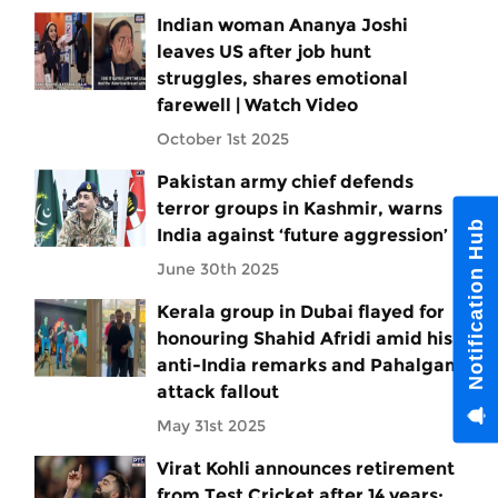
Indian woman Ananya Joshi
leaves US after job hunt
struggles, shares emotional
farewell | Watch Video
October 1st 2025
Pakistan army chief defends
terror groups in Kashmir, warns
Notification Hub
India against ‘future aggression’
June 30th 2025
Kerala group in Dubai flayed for
honouring Shahid Afridi amid his
anti-India remarks and Pahalgam
attack fallout
May 31st 2025
Virat Kohli announces retirement
from Test Cricket after 14 years: