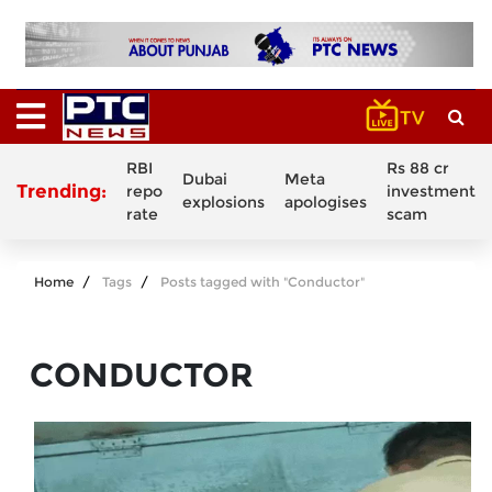
RBI
Rs 88 cr
Dubai
Meta
Trending:
repo
investment
explosions
apologises
rate
scam
Home
Tags
Posts tagged with "Conductor"
CONDUCTOR