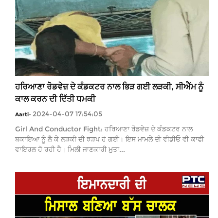
ਹਰਿਆਣਾ ਰੋਡਵੇਜ਼ ਦੇ ਕੰਡਕਟਰ ਨਾਲ ਭਿੜ ਗਈ ਲੜਕੀ, ਸੀਐੱਮ ਨੂੰ
ਕਾਲ ਕਰਨ ਦੀ ਦਿੱਤੀ ਧਮਕੀ
2024-04-07 17:54:05
Aarti
-
Girl And Conductor Fight: ਹਰਿਆਣਾ ਰੋਡਵੇਜ਼ ਦੇ ਕੰਡਕਟਰ ਨਾਲ
ਬਕਾਇਆ ਨੂੰ ਲੈ ਕੇ ਲੜਕੀ ਦੀ ਝੜਪ ਹੋ ਗਈ। ਇਸ ਮਾਮਲੇ ਦੀ ਵੀਡੀਓ ਵੀ ਕਾਫੀ
ਵਾਇਰਲ ਹੋ ਰਹੀ ਹੈ। ਮਿਲੀ ਜਾਣਕਾਰੀ ਮੁਤਾ...