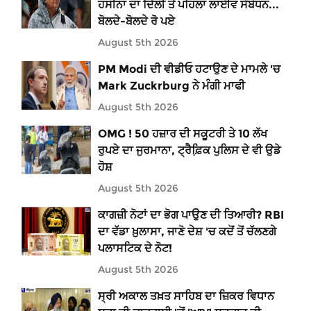
ਹਸੀਨਾ ਦਾ ਦਿੱਲੀ ਤੋਂ ਪਹਿਲਾ ਲਾਈਵ ਸੰਬੋਧਨ...
ਬੋਲਦੇ-ਬੋਲਦੇ ਰੋ ਪਏ
August 5th 2026
PM Modi ਦੀ ਵੀਡੀਓ ਹਟਾਉਣ ਦੇ ਮਾਮਲੇ 'ਚ
Mark Zuckrburg ਨੇ ਮੰਗੀ ਮਾਫੀ
August 5th 2026
OMG ! 50 ਹਜ਼ਾਰ ਦੀ ਸਕੂਟਰੀ ਤੇ 10 ਲੱਖ
ਰੁਪਏ ਦਾ ਜੁਰਮਾਨਾ, ਟ੍ਰੈਫ਼ਿ਼ਕ ਪੁਲਿਸ ਦੇ ਵੀ ਉਡੇ
ਹੋਸ਼
August 5th 2026
ਕਾਗਜ਼ੀ ਨੋਟਾਂ ਦਾ ਭੋਗ ਪਾਉਣ ਦੀ ਤਿਆਰੀ? RBI
ਦਾ ਵੱਡਾ ਖ਼ੁਲਾਸਾ, ਜਾਣੋ ਦੇਸ਼ 'ਚ ਕਦੋਂ ਤੋਂ ਚੱਲਣਗੇ
ਪਲਾਸਟਿਕ ਦੇ ਨੋਟ!
August 5th 2026
ਸ੍ਰੀ ਅਕਾਲ ਤਖ਼ਤ ਸਾਹਿਬ ਦਾ ਜ਼ਿਕਰ ਵਿਧਾਨ