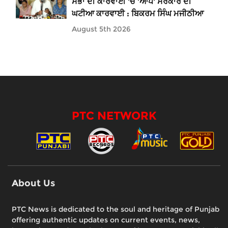
ਸਭਾ ਦੀ ਕਾਰਵਾਈ 'ਚੋਂ 'ਆਪ' ਸਰਕਾਰ ਦੀ
ਘਟੀਆ ਕਾਰਵਾਈ : ਬਿਕਰਮ ਸਿੰਘ ਮਜੀਠੀਆ
August 5th 2026
PTC NETWORK
About Us
PTC News is dedicated to the soul and heritage of Punjab
offering authentic updates on current events, news,