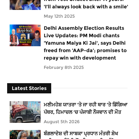
'I’ll always look back with a smile'
May 12th 2025
Delhi Assembly Election Results
Live Updates: PM Modi chants
'Yamuna Maiya Ki Jai', says Delhi
freed from 'AAP-da'; promises to
repay win with development
February 8th 2025
Latest Stories
ਮਣੀਮਹੇਸ਼ ਯਾਤਰਾ ‘ਤੇ ਜਾ ਰਹੀ ਥਾਰ ‘ਤੇ ਡਿੱਗਿਆ
ਪੱਥਰ, ਹਿਮਾਚਲ ‘ਚ ਪੰਜਾਬੀ ਨੌਜਵਾਨ ਦੀ ਮੌਤ
August 5th 2026
ਬੰਗਲਾਦੇਸ਼ ਦੀ ਸਾਬਕਾ ਪ੍ਰਧਾਨ ਮੰਤਰੀ ਸ਼ੇਖ