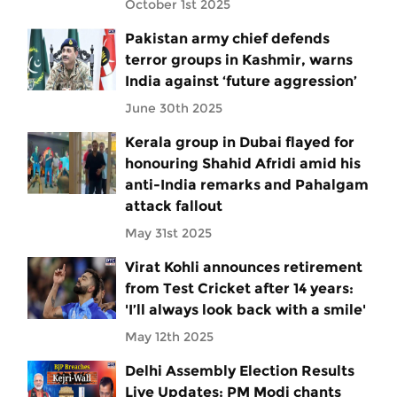
October 1st 2025
Pakistan army chief defends
terror groups in Kashmir, warns
India against ‘future aggression’
June 30th 2025
Kerala group in Dubai flayed for
honouring Shahid Afridi amid his
anti-India remarks and Pahalgam
attack fallout
May 31st 2025
Virat Kohli announces retirement
from Test Cricket after 14 years:
'I’ll always look back with a smile'
May 12th 2025
Delhi Assembly Election Results
Live Updates: PM Modi chants