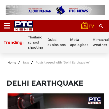
Thailand
Dubai
Meta
Himachal
Trending:
school
explosions
apologises
weather
shooting
Home
Tags
Posts tagged with "Delhi Earthquake"
DELHI EARTHQUAKE