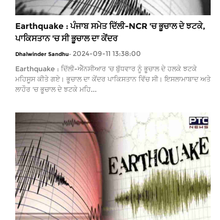
Earthquake : ਪੰਜਾਬ ਸਮੇਤ ਦਿੱਲੀ-NCR 'ਚ ਭੂਚਾਲ ਦੇ ਝਟਕੇ,
ਪਾਕਿਸਤਾਨ 'ਚ ਸੀ ਭੂਚਾਲ ਦਾ ਕੇਂਦਰ
2024-09-11 13:38:00
Dhalwinder Sandhu
-
Earthquake : ਦਿੱਲੀ-ਐੱਨਸੀਆਰ 'ਚ ਬੁੱਧਵਾਰ ਨੂੰ ਭੂਚਾਲ ਦੇ ਹਲਕੇ ਝਟਕੇ
ਮਹਿਸੂਸ ਕੀਤੇ ਗਏ। ਭੂਚਾਲ ਦਾ ਕੇਂਦਰ ਪਾਕਿਸਤਾਨ ਵਿੱਚ ਸੀ। ਇਸਲਾਮਾਬਾਦ ਅਤੇ
ਲਾਹੌਰ 'ਚ ਭੂਚਾਲ ਦੇ ਝਟਕੇ ਮਹਿ...