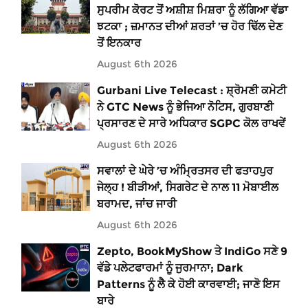
ਸੁਪਰੀਮ ਕੋਰਟ ਤੋਂ ਅਸ਼ੀਸ਼ ਮਿਸ਼ਰਾ ਨੂੰ ਲੱਗਿਆ ਵੱਡਾ
ਝਟਕਾ ; ਜ਼ਮਾਨਤ ਦੀਆਂ ਸ਼ਰਤਾਂ ’ਚ ਹੋਰ ਢਿੱਲ ਦੇਣ
ਤੋਂ ਇਨਕਾਰ
August 6th 2026
Gurbani Live Telecast : ਸ਼੍ਰੋਮਣੀ ਕਮੇਟੀ
ਨੇ GTC News ਨੂੰ ਭੇਜਿਆ ਨੋਟਿਸ, ਗੁਰਬਾਣੀ
ਪ੍ਰਸਾਰਣ ਦੇ ਸਾਰੇ ਅਧਿਕਾਰ SGPC ਕੋਲ ਰਾਖਵੇਂ
August 6th 2026
ਸਵਾਲਾਂ ਦੇ ਘੇਰੇ ’ਚ ਅੰਮ੍ਰਿਤਸਰ ਦੀ ਫਤਾਹਪੁਰ
ਜੇਲ੍ਹ ! ਬੀੜੀਆਂ, ਸਿਗਰੇਟ ਦੇ ਨਾਲ 11 ਮੋਬਾਈਲ
ਬਰਾਮਦ, ਜਾਂਚ ਜਾਰੀ
August 6th 2026
Zepto, BookMyShow ਤੇ IndiGo ਸਣੇ 9
ਵੱਡੇ ਪਲੇਟਫਾਰਮਾਂ ਨੂੰ ਜੁਰਮਾਨਾ; Dark
Patterns ਨੂੰ ਲੈ ਕੇ ਹੋਈ ਕਾਰਵਾਈ; ਜਾਣੋ ਇਸ
ਬਾਰੇ