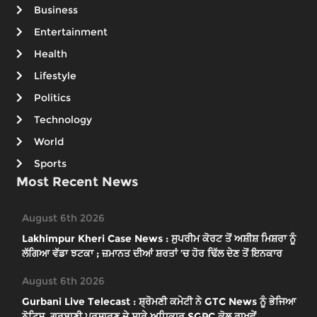
Business
Entertainment
Health
Lifestyle
Politics
Technology
World
Sports
Most Recent News
August 6th 2026
Lakhimpur Kheri Case News : ਸੁਪਰੀਮ ਕੋਰਟ ਤੋਂ ਅਸ਼ੀਸ਼ ਮਿਸ਼ਰਾ ਨੂੰ
ਲੱਗਿਆ ਵੱਡਾ ਝਟਕਾ ; ਜ਼ਮਾਨਤ ਦੀਆਂ ਸ਼ਰਤਾਂ ’ਚ ਹੋਰ ਢਿੱਲ ਦੇਣ ਤੋਂ ਇਨਕਾਰ
August 6th 2026
Gurbani Live Telecast : ਸ਼੍ਰੋਮਣੀ ਕਮੇਟੀ ਨੇ GTC News ਨੂੰ ਭੇਜਿਆ
ਨੋਟਿਸ, ਗੁਰਬਾਣੀ ਪ੍ਰਸਾਰਣ ਦੇ ਸਾਰੇ ਅਧਿਕਾਰ SGPC ਕੋਲ ਰਾਖਵੇਂ