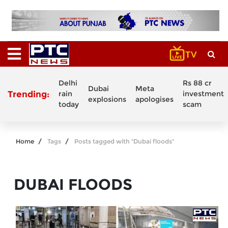
Delhi
Rs 88 cr
Dubai
Meta
Trending:
rain
investment
explosions
apologises
today
scam
Home
Tags
Posts tagged with "Dubai floods"
DUBAI FLOODS