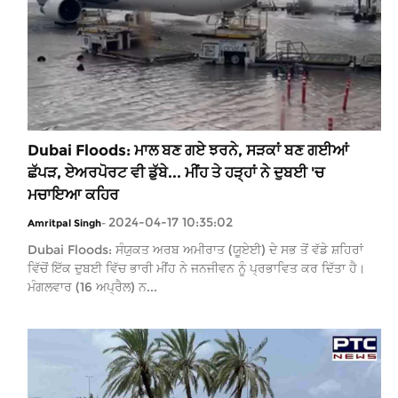
Dubai Floods: ਮਾਲ ਬਣ ਗਏ ਝਰਨੇ, ਸੜਕਾਂ ਬਣ ਗਈਆਂ
ਛੱਪੜ, ਏਅਰਪੋਰਟ ਵੀ ਡੁੱਬੇ... ਮੀਂਹ ਤੇ ਹੜ੍ਹਾਂ ਨੇ ਦੁਬਈ 'ਚ
ਮਚਾਇਆ ਕਹਿਰ
2024-04-17 10:35:02
Amritpal Singh
-
Dubai Floods: ਸੰਯੁਕਤ ਅਰਬ ਅਮੀਰਾਤ (ਯੂਏਈ) ਦੇ ਸਭ ਤੋਂ ਵੱਡੇ ਸ਼ਹਿਰਾਂ
ਵਿੱਚੋਂ ਇੱਕ ਦੁਬਈ ਵਿੱਚ ਭਾਰੀ ਮੀਂਹ ਨੇ ਜਨਜੀਵਨ ਨੂੰ ਪ੍ਰਭਾਵਿਤ ਕਰ ਦਿੱਤਾ ਹੈ।
ਮੰਗਲਵਾਰ (16 ਅਪ੍ਰੈਲ) ਨ...