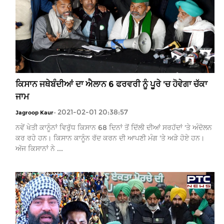
ਕਿਸਾਨ ਜਥੇਬੰਦੀਆਂ ਦਾ ਐਲਾਨ 6 ਫਰਵਰੀ ਨੂੰ ਪੂਰੇ 'ਚ ਹੋਵੇਗਾ ਚੱਕਾ
ਜਾਮ
2021-02-01 20:38:57
Jagroop Kaur
-
ਨਵੇਂ ਖੇਤੀ ਕਾਨੂੰਨਾਂ ਵਿਰੁੱਧ ਕਿਸਾਨ 68 ਦਿਨਾਂ ਤੋਂ ਦਿੱਲੀ ਦੀਆਂ ਸਰਹੱਦਾਂ 'ਤੇ ਅੰਦੋਲਨ
ਕਰ ਰਹੇ ਹਨ। ਕਿਸਾਨ ਕਾਨੂੰਨ ਰੱਦ ਕਰਨ ਦੀ ਆਪਣੀ ਮੰਗ 'ਤੇ ਅੜੇ ਹੋਏ ਹਨ।
ਅੱਜ ਕਿਸਾਨਾਂ ਨੇ ...