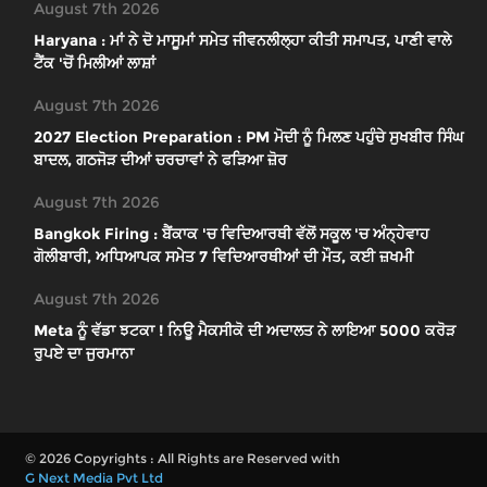
August 7th 2026
Haryana : ਮਾਂ ਨੇ ਦੋ ਮਾਸੂਮਾਂ ਸਮੇਤ ਜੀਵਨਲੀਲ੍ਹਾ ਕੀਤੀ ਸਮਾਪਤ, ਪਾਣੀ ਵਾਲੇ
ਟੈਂਕ 'ਚੋਂ ਮਿਲੀਆਂ ਲਾਸ਼ਾਂ
August 7th 2026
2027 Election Preparation : PM ਮੋਦੀ ਨੂੰ ਮਿਲਣ ਪਹੁੰਚੇ ਸੁਖਬੀਰ ਸਿੰਘ
ਬਾਦਲ, ਗਠਜੋੜ ਦੀਆਂ ਚਰਚਾਵਾਂ ਨੇ ਫੜਿਆ ਜ਼ੋਰ
August 7th 2026
Bangkok Firing : ਬੈਂਕਾਕ 'ਚ ਵਿਦਿਆਰਥੀ ਵੱਲੋਂ ਸਕੂਲ 'ਚ ਅੰਨ੍ਹੇਵਾਹ
ਗੋਲੀਬਾਰੀ, ਅਧਿਆਪਕ ਸਮੇਤ 7 ਵਿਦਿਆਰਥੀਆਂ ਦੀ ਮੌਤ, ਕਈ ਜ਼ਖਮੀ
August 7th 2026
Meta ਨੂੰ ਵੱਡਾ ਝਟਕਾ ! ਨਿਊ ਮੈਕਸੀਕੋ ਦੀ ਅਦਾਲਤ ਨੇ ਲਾਇਆ 5000 ਕਰੋੜ
ਰੁਪਏ ਦਾ ਜੁਰਮਾਨਾ
© 2026 Copyrights : All Rights are Reserved with
G Next Media Pvt Ltd