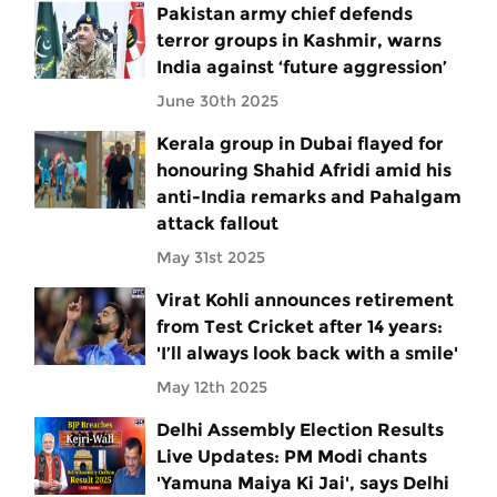
Pakistan army chief defends
terror groups in Kashmir, warns
India against ‘future aggression’
June 30th 2025
Kerala group in Dubai flayed for
honouring Shahid Afridi amid his
anti-India remarks and Pahalgam
attack fallout
May 31st 2025
Virat Kohli announces retirement
from Test Cricket after 14 years:
'I’ll always look back with a smile'
May 12th 2025
Delhi Assembly Election Results
Live Updates: PM Modi chants
'Yamuna Maiya Ki Jai', says Delhi