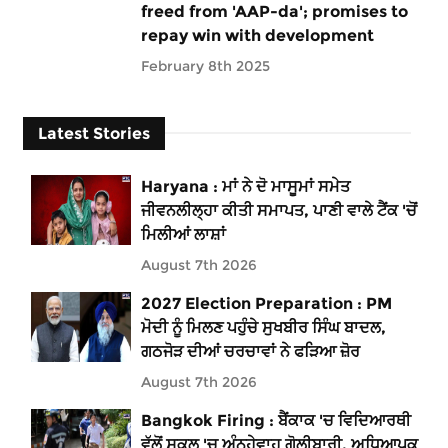
freed from 'AAP-da'; promises to
repay win with development
February 8th 2025
Latest Stories
Haryana : ਮਾਂ ਨੇ ਦੋ ਮਾਸੂਮਾਂ ਸਮੇਤ
ਜੀਵਨਲੀਲ੍ਹਾ ਕੀਤੀ ਸਮਾਪਤ, ਪਾਣੀ ਵਾਲੇ ਟੈਂਕ 'ਚੋਂ
ਮਿਲੀਆਂ ਲਾਸ਼ਾਂ
August 7th 2026
2027 Election Preparation : PM
ਮੋਦੀ ਨੂੰ ਮਿਲਣ ਪਹੁੰਚੇ ਸੁਖਬੀਰ ਸਿੰਘ ਬਾਦਲ,
ਗਠਜੋੜ ਦੀਆਂ ਚਰਚਾਵਾਂ ਨੇ ਫੜਿਆ ਜ਼ੋਰ
August 7th 2026
Bangkok Firing : ਬੈਂਕਾਕ 'ਚ ਵਿਦਿਆਰਥੀ
ਵੱਲੋਂ ਸਕੂਲ 'ਚ ਅੰਨ੍ਹੇਵਾਹ ਗੋਲੀਬਾਰੀ, ਅਧਿਆਪਕ