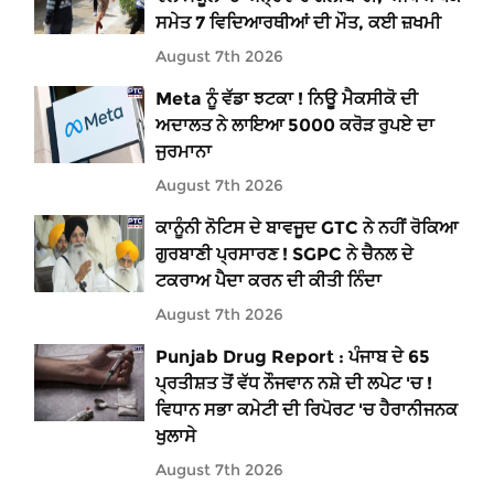
ਸਮੇਤ 7 ਵਿਦਿਆਰਥੀਆਂ ਦੀ ਮੌਤ, ਕਈ ਜ਼ਖਮੀ
August 7th 2026
Meta ਨੂੰ ਵੱਡਾ ਝਟਕਾ ! ਨਿਊ ਮੈਕਸੀਕੋ ਦੀ
ਅਦਾਲਤ ਨੇ ਲਾਇਆ 5000 ਕਰੋੜ ਰੁਪਏ ਦਾ
ਜੁਰਮਾਨਾ
August 7th 2026
ਕਾਨੂੰਨੀ ਨੋਟਿਸ ਦੇ ਬਾਵਜੂਦ GTC ਨੇ ਨਹੀਂ ਰੋਕਿਆ
ਗੁਰਬਾਣੀ ਪ੍ਰਸਾਰਣ ! SGPC ਨੇ ਚੈਨਲ ਦੇ
ਟਕਰਾਅ ਪੈਦਾ ਕਰਨ ਦੀ ਕੀਤੀ ਨਿੰਦਾ
August 7th 2026
Punjab Drug Report : ਪੰਜਾਬ ਦੇ 65
ਪ੍ਰਤੀਸ਼ਤ ਤੋਂ ਵੱਧ ਨੌਜਵਾਨ ਨਸ਼ੇ ਦੀ ਲਪੇਟ 'ਚ !
ਵਿਧਾਨ ਸਭਾ ਕਮੇਟੀ ਦੀ ਰਿਪੋਰਟ 'ਚ ਹੈਰਾਨੀਜਨਕ
ਖੁਲਾਸੇ
August 7th 2026