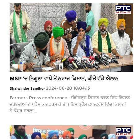
MSP ’ਚ ਨਿਗੂਣਾ ਵਾਧੇ ਤੋਂ ਨਰਾਜ਼ ਕਿਸਾਨ, ਕੀਤੇ ਵੱਡੇ ਐਲਾਨ
2024-06-20 18:04:13
Dhalwinder Sandhu
-
Farmers Press conference : ਚੰਡੀਗੜ੍ਹ ਕਿਸਾਨ ਭਵਨ ਵਿੱਚ ਕਿਸਾਨ
ਜਥੇਬੰਦੀਆਂ ਨੇ ਪ੍ਰੈੱਸ ਕਾਨਫਰੰਸ ਕੀਤੀ। ਇਸ ਪ੍ਰੈੱਸ ਕਾਨਫਰੰਸ ਵਿੱਚ ਕਿਸਾਨਾਂ
ਨੇ ਕੇਂਦਰ ਸਰਕਾ...