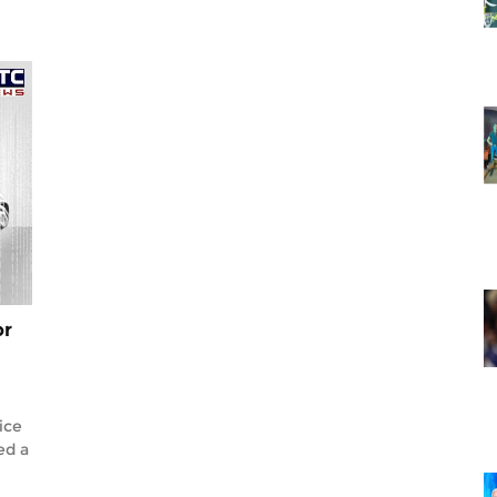
or
ice
ed a