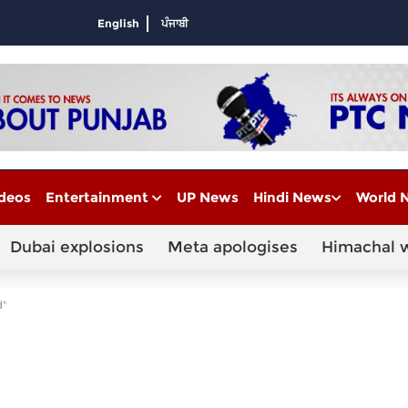
English
ਪੰਜਾਬੀ
deos
Entertainment
UP News
Hindi News
World 
Dubai explosions
Meta apologises
Himachal 
d"