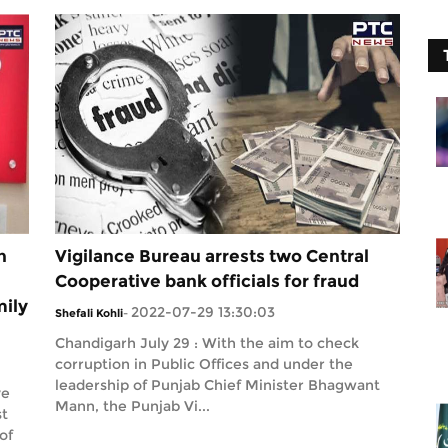
n
Vigilance Bureau arrests two Central
Cooperative bank officials for fraud
mily
2022-07-29 13:30:03
Shefali Kohli
-
Chandigarh July 29 : With the aim to check
corruption in Public Offices and under the
leadership of Punjab Chief Minister Bhagwant
ve
Mann, the Punjab Vi...
st
of