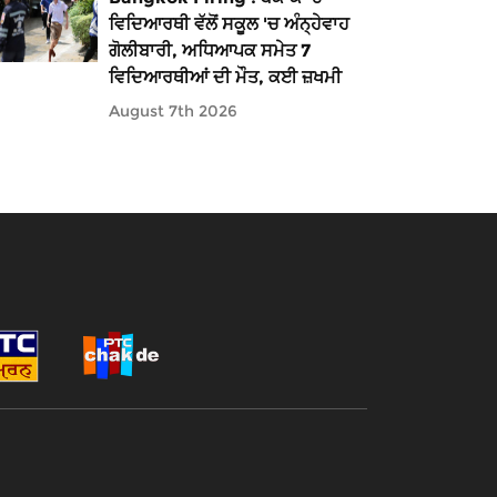
ਵਿਦਿਆਰਥੀ ਵੱਲੋਂ ਸਕੂਲ 'ਚ ਅੰਨ੍ਹੇਵਾਹ
ਗੋਲੀਬਾਰੀ, ਅਧਿਆਪਕ ਸਮੇਤ 7
ਵਿਦਿਆਰਥੀਆਂ ਦੀ ਮੌਤ, ਕਈ ਜ਼ਖਮੀ
August 7th 2026