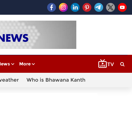
News
More
weather
Who is Bhawana Kanth