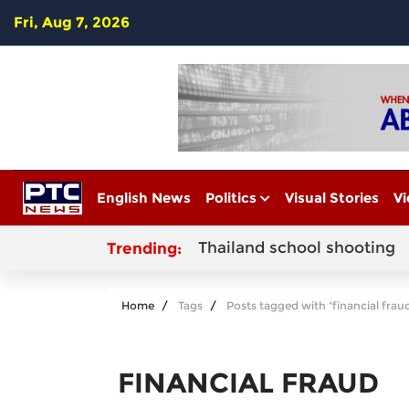
Fri, Aug 7, 2026
English News
Politics
Visual Stories
Vi
Thailand school shooting
Trending:
Home
Tags
Posts tagged with "financial frau
FINANCIAL FRAUD