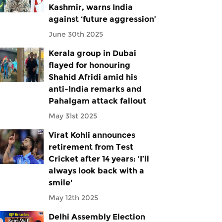
Kashmir, warns India
against ‘future aggression’
June 30th 2025
Kerala group in Dubai
flayed for honouring
Shahid Afridi amid his
anti-India remarks and
Pahalgam attack fallout
May 31st 2025
Virat Kohli announces
retirement from Test
Cricket after 14 years: 'I’ll
always look back with a
smile'
May 12th 2025
Delhi Assembly Election