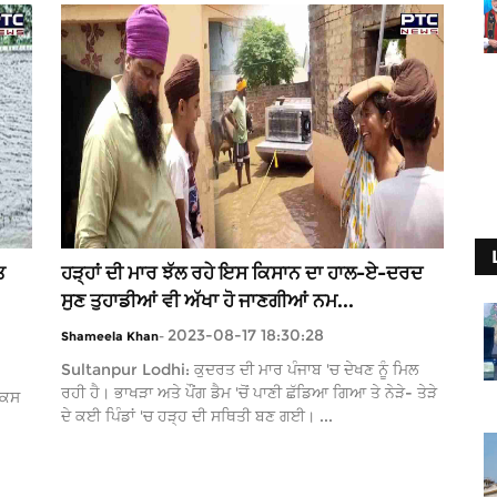
ਤ
ਹੜ੍ਹਾਂ ਦੀ ਮਾਰ ਝੱਲ ਰਹੇ ਇਸ ਕਿਸਾਨ ਦਾ ਹਾਲ-ਏ-ਦਰਦ
ਸੁਣ ਤੁਹਾਡੀਆਂ ਵੀ ਅੱਖਾ ਹੋ ਜਾਣਗੀਆਂ ਨਮ...
2023-08-17 18:30:28
Shameela Khan
-
Sultanpur Lodhi: ਕੁਦਰਤ ਦੀ ਮਾਰ ਪੰਜਾਬ 'ਚ ਦੇਖਣ ਨੂੰ ਮਿਲ
ਰਹੀ ਹੈ। ਭਾਖੜਾ ਅਤੇ ਪੌਂਗ ਡੈਮ 'ਚੋਂ ਪਾਣੀ ਛੱਡਿਆ ਗਿਆ ਤੇ ਨੇੜੇ- ਤੇੜੇ
ਰਕਸ
ਦੇ ਕਈ ਪਿੰਡਾਂ 'ਚ ਹੜ੍ਹ ਦੀ ਸਥਿਤੀ ਬਣ ਗਈ। ...