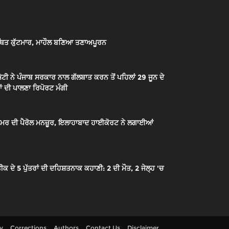
ਿਤ ਕੁੱਟਮਾਰ, ਮਾਹੌਲ ਬਣਿਆ ਤਣਾਅਪੂਰਨ
ਟੀ ਨੇ ਪੰਜਾਬ ਸਰਕਾਰ ਨਾਲ ਗੱਲਬਾਤ ਕਰਨ ਤੋਂ ਪਹਿਲਾਂ 29 ਜੂਨ ਦੇ
ਂ ਦੀ ਪਾਲਣਾ ਰਿਪੋਰਟ ਮੰਗੀ
ੇ ਉਮਰ ਦੀ ਪੈਰੋਲ ਮਨਜ਼ੂਰ, ਇਲਾਹਾਬਾਦ ਹਾਈਕੋਰਟ ਨੇ ਲਗਾਈਆਂ
 5 ਪੁੱਤਰਾਂ ਦੀ ਦਹਿਸ਼ਤਨਾਕ ਕਹਾਣੀ: 2 ਦੀ ਮੌਤ, 2 ਜੇਲ੍ਹ 'ਚ
cy
Corrections
Authors
Contact Us
Disclaimer