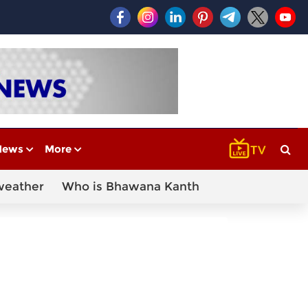
News
More
weather
Who is Bhawana Kanth