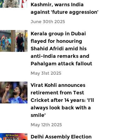
Kashmir, warns India
against ‘future aggression’
June 30th 2025
Kerala group in Dubai
flayed for honouring
Shahid Afridi amid his
anti-India remarks and
Pahalgam attack fallout
May 31st 2025
Virat Kohli announces
retirement from Test
Cricket after 14 years: 'I’ll
always look back with a
smile'
May 12th 2025
Delhi Assembly Election