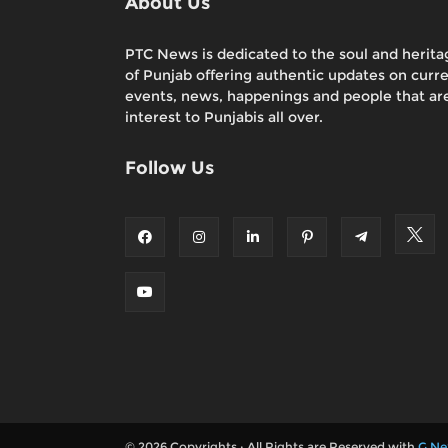
About Us
PTC News is dedicated to the soul and herita
of Punjab offering authentic updates on curr
events, news, happenings and people that are
interest to Punjabis all over.
Follow Us
© 2026 Copyrights : All Rights are Reserved with
G Ne