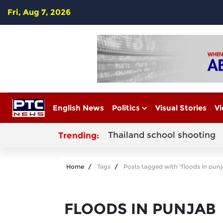
Fri, Aug 7, 2026
English News
Politics
Visual Stories
Vi
Thailand school shooting
Trending:
Home
Tags
Posts tagged with "floods in punj
FLOODS IN PUNJAB