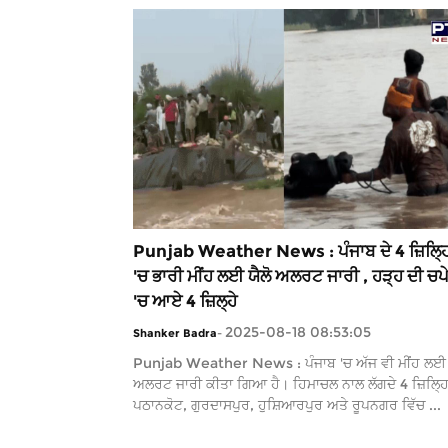
Punjab Weather News : ਪੰਜਾਬ ਦੇ 4 ਜ਼ਿਲ੍ਹ
'ਚ ਭਾਰੀ ਮੀਂਹ ਲਈ ਯੈਲੋ ਅਲਰਟ ਜਾਰੀ , ਹੜ੍ਹ ਦੀ ਚਪ
'ਚ ਆਏ 4 ਜ਼ਿਲ੍ਹੇ
2025-08-18 08:53:05
Shanker Badra
-
Punjab Weather News : ਪੰਜਾਬ 'ਚ ਅੱਜ ਵੀ ਮੀਂਹ ਲਈ 
ਅਲਰਟ ਜਾਰੀ ਕੀਤਾ ਗਿਆ ਹੈ। ਹਿਮਾਚਲ ਨਾਲ ਲੱਗਦੇ 4 ਜ਼ਿਲ੍ਹ
ਪਠਾਨਕੋਟ, ਗੁਰਦਾਸਪੁਰ, ਹੁਸ਼ਿਆਰਪੁਰ ਅਤੇ ਰੂਪਨਗਰ ਵਿੱਚ ...