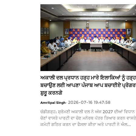
ਅਕਾਲੀ ਦਲ ਪ੍ਰਧਾਨ ਹੜ੍ਹ ਮਾਰੇ ਇਲਾਕਿਆਂ ਨੂੰ ਹੜ੍ਹਾਂ 
ਬਚਾਉਣ ਲਈ ਆਪਣਾ ਪੰਜਾਬ ਆਪ ਬਚਾਈਏ ਪ੍ਰੋਗਰ
ਸ਼ੁਰੂ ਕਰਨਗੇ
2026-07-16 19:47:58
Amritpal Singh
-
ਚੰਡੀਗੜ੍ਹ: ਸ਼੍ਰੋਮਣੀ ਅਕਾਲੀ ਦਲ ਨੇ ਅੱਜ 2027 ਦੀਆਂ ਵਿਧਾਨ
ਚੋਣਾਂ ਵਾਸਤੇ ਪਾਰਟੀ ਦਾ ਚੋਣ ਮਨੋਰਥ ਪੱਤਰ ਤਿਆਰ ਕਰਨ ਵਾਸਤੇ
ਕਮੇਟੀ ਗਠਿਤ ਕਰਨ ਦਾ ਫੈਸਲਾ ਕੀਤਾ ਅਤੇ ਪਾਰਟੀ ਨੇ ਐਲ...