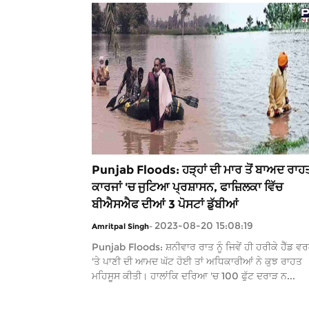
Punjab Floods: ਹੜ੍ਹਾਂ ਦੀ ਮਾਰ ਤੋਂ ਬਾਅਦ ਰਾਹ
ਕਾਰਜਾਂ 'ਚ ਜੁਟਿਆ ਪ੍ਰਸ਼ਾਸਨ, ਫਾਜ਼ਿਲਕਾ ਵਿੱਚ
ਬੀਐਸਐਫ ਦੀਆਂ 3 ਪੋਸਟਾਂ ਡੁੱਬੀਆਂ
2023-08-20 15:08:19
Amritpal Singh
-
Punjab Floods: ਸ਼ਨੀਵਾਰ ਰਾਤ ਨੂੰ ਜਿਵੇਂ ਹੀ ਹਰੀਕੇ ਹੈੱਡ ਵ
'ਤੇ ਪਾਣੀ ਦੀ ਆਮਦ ਘੱਟ ਹੋਈ ਤਾਂ ਅਧਿਕਾਰੀਆਂ ਨੇ ਕੁਝ ਰਾਹਤ
ਮਹਿਸੂਸ ਕੀਤੀ। ਹਾਲਾਂਕਿ ਦਰਿਆ 'ਚ 100 ਫੁੱਟ ਦਰਾੜ ਨ...