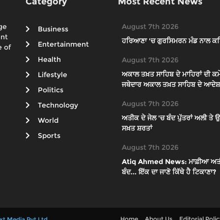
Category
Most Recent News
ge
August 7th 2026
Business
ent
ਹਰਿਆਣਾ 'ਚ ਗੁਰਸਿਮਰਨ ਮੰਡ ਨਾਲ ਕਥ
Entertainment
 of
Health
August 7th 2026
ਅਕਾਲ ਤਖ਼ਤ ਸਾਹਿਬ ਦੇ ਮਾਹਿਰਾਂ ਦੀ ਕਮੇ
Lifestyle
ਜਥੇਦਾਰ ਅਕਾਲ ਤਖ਼ਤ ਸਾਹਿਬ ਦੇ ਆਦੇਸ਼ਾ
Politics
August 7th 2026
Technology
ਅਤੀਕ ਦੇ ਜੇਲ 'ਚ ਬੰਦ ਪੁੱਤਰਾਂ ਅਲੀ ਤ
World
ਸਖ਼ਤ ਸ਼ਰਤਾਂ
Sports
August 7th 2026
Atiq Ahmed News: ਮਾਫ਼ੀਆ ਅਤੀਕ ਦੇ
ਬੰਦ... ਇੱਕ ਦਾ ਜਾਣੋ ਕਿੱਥੇ ਹੈ ਟਿਕਾਣਾ?
Home
About Us
Editorial Poli
xt Media Pvt Ltd