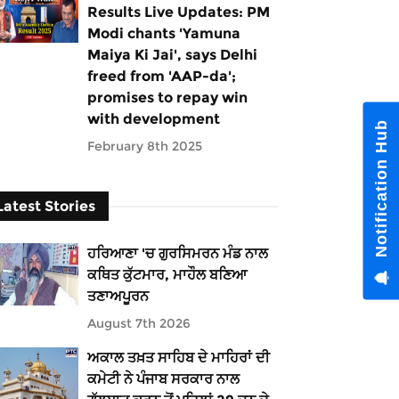
Results Live Updates: PM
Modi chants 'Yamuna
Maiya Ki Jai', says Delhi
freed from 'AAP-da';
promises to repay win
with development
Notification Hub
February 8th 2025
Latest Stories
ਹਰਿਆਣਾ 'ਚ ਗੁਰਸਿਮਰਨ ਮੰਡ ਨਾਲ
ਕਥਿਤ ਕੁੱਟਮਾਰ, ਮਾਹੌਲ ਬਣਿਆ
ਤਣਾਅਪੂਰਨ
August 7th 2026
ਅਕਾਲ ਤਖ਼ਤ ਸਾਹਿਬ ਦੇ ਮਾਹਿਰਾਂ ਦੀ
ਕਮੇਟੀ ਨੇ ਪੰਜਾਬ ਸਰਕਾਰ ਨਾਲ