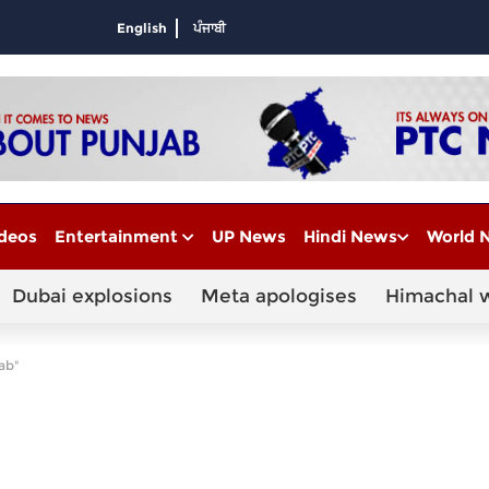
English
ਪੰਜਾਬੀ
deos
Entertainment
UP News
Hindi News
World 
Dubai explosions
Meta apologises
Himachal 
ab"