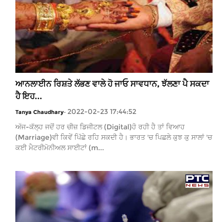
ਆਨਲਾਈਨ ਰਿਸ਼ਤੇ ਲੱਭਣ ਵਾਲੇ ਹੋ ਜਾਓ ਸਾਵਧਾਨ, ਝੱਲਣਾ ਪੈ ਸਕਦਾ
ਹੈ ਇਹ...
2022-02-23 17:44:52
Tanya Chaudhary
-
ਅੱਜ-ਕੱਲ੍ਹ ਜਦੋਂ ਹਰ ਚੀਜ਼ ਡਿਜੀਟਲ (Digital)ਹੋ ਰਹੀ ਹੈ ਤਾਂ ਵਿਆਹ
(Marriage)ਵੀ ਕਿਵੇਂ ਪਿੱਛੇ ਰਹਿ ਸਕਦੀ ਹੈ। ਭਾਰਤ 'ਚ ਪਿਛਲੇ ਕੁਝ ਕੁ ਸਾਲਾਂ 'ਚ
ਕਈ ਮੈਟਰੀਮੋਨੀਅਲ ਸਾਈਟਾਂ (m...