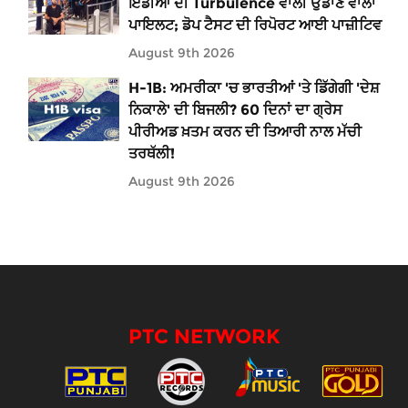
ਇੰਡੀਆ ਦੀ Turbulence ਵਾਲੀ ਉਡਾਣ ਵਾਲਾ
ਪਾਇਲਟ; ਡੋਪ ਟੈਸਟ ਦੀ ਰਿਪੋਰਟ ਆਈ ਪਾਜ਼ੀਟਿਵ
August 9th 2026
H-1B: ਅਮਰੀਕਾ 'ਚ ਭਾਰਤੀਆਂ 'ਤੇ ਡਿੱਗੇਗੀ 'ਦੇਸ਼
ਨਿਕਾਲੇ' ਦੀ ਬਿਜਲੀ? 60 ਦਿਨਾਂ ਦਾ ਗ੍ਰੇਸ
ਪੀਰੀਅਡ ਖ਼ਤਮ ਕਰਨ ਦੀ ਤਿਆਰੀ ਨਾਲ ਮੱਚੀ
ਤਰਥੱਲੀ!
August 9th 2026
PTC NETWORK