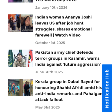
January 10th 2026
Indian woman Ananya Joshi
leaves US after job hunt
struggles, shares emotional
farewell | Watch Video
October 1st 2025
Pakistan army chief defends
terror groups in Kashmir, warns
India against ‘future aggression’
Notification Hub
June 30th 2025
Kerala group in Dubai flayed for
honouring Shahid Afridi amid his
anti-India remarks and Pahalgam
attack fallout
May 31st 2025