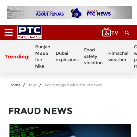
Punjab
C
Food
MBBS
Dubai
Himachal
w
Trending:
safety
fee
explosions
weather
p
violation
hike
r
Home
Tags
Posts tagged with "fraud news"
FRAUD NEWS