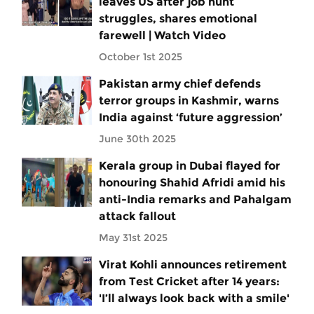
leaves US after job hunt
struggles, shares emotional
farewell | Watch Video
October 1st 2025
Pakistan army chief defends
terror groups in Kashmir, warns
India against ‘future aggression’
June 30th 2025
Kerala group in Dubai flayed for
honouring Shahid Afridi amid his
anti-India remarks and Pahalgam
attack fallout
May 31st 2025
Virat Kohli announces retirement
from Test Cricket after 14 years:
'I’ll always look back with a smile'