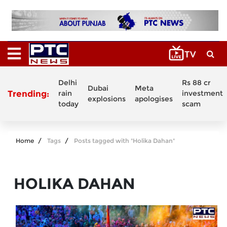
Delhi
Rs 88 cr
Dubai
Meta
Trending:
rain
investment
explosions
apologises
today
scam
Home
Tags
Posts tagged with "Holika Dahan"
HOLIKA DAHAN