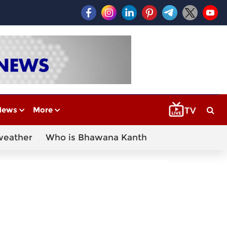
News
More
weather
Who is Bhawana Kanth