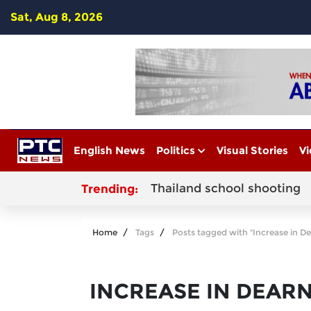
Sat, Aug 8, 2026
English News
Politics
Visual Stories
Vi
Thailand school shooting
Trending:
Home
Tags
Posts tagged with "Increase in D
INCREASE IN DEAR