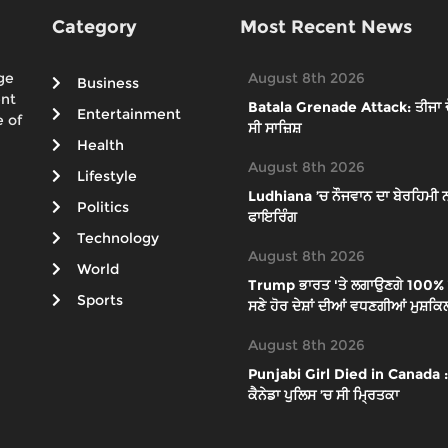
Category
Most Recent News
ge
August 8th 2026
Business
ent
Batala Grenade Attack: ਤੀਜਾ ਦੋਸ
Entertainment
 of
ਸੀ ਸਾਜ਼ਿਸ਼
Health
August 8th 2026
Lifestyle
Ludhiana ’ਚ ਨੌਜਵਾਨ ਦਾ ਬੇਰਹਿਮੀ ਨਾ
Politics
ਫਾਇਰਿੰਗ
Technology
August 8th 2026
World
Trump ਭਾਰਤ 'ਤੇ ਲਗਾਉਣਗੇ 100% ਟੈ
Sports
ਸਣੇ ਹੋਰ ਦੇਸ਼ਾਂ ਦੀਆਂ ਵਧਣਗੀਆਂ ਮੁਸ਼ਕਿਲ
August 8th 2026
Punjabi Girl Died in Canada : ਕ
ਕੈਨੇਡਾ ਪੁਲਿਸ ’ਚ ਸੀ ਮ੍ਰਿਤਕਾ