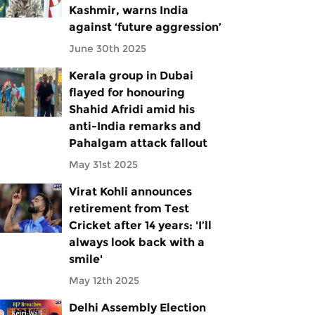
Kashmir, warns India
against ‘future aggression’
June 30th 2025
Kerala group in Dubai
flayed for honouring
Shahid Afridi amid his
anti-India remarks and
Pahalgam attack fallout
May 31st 2025
Virat Kohli announces
retirement from Test
Cricket after 14 years: 'I’ll
always look back with a
smile'
May 12th 2025
Delhi Assembly Election