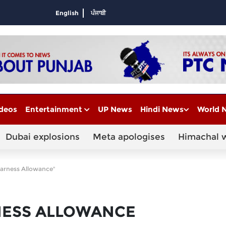
English
ਪੰਜਾਬੀ
deos
Entertainment
UP News
Hindi News
World 
Dubai explosions
Meta apologises
Himachal 
earness Allowance"
NESS ALLOWANCE