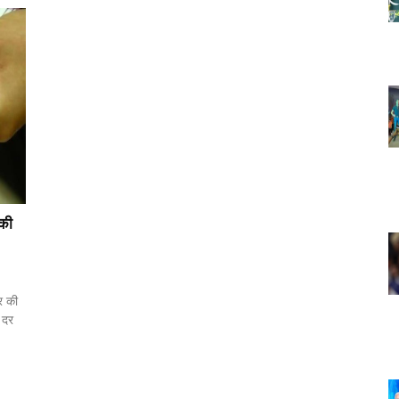
 की
र की
ी दर