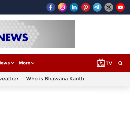
News
More
weather
Who is Bhawana Kanth