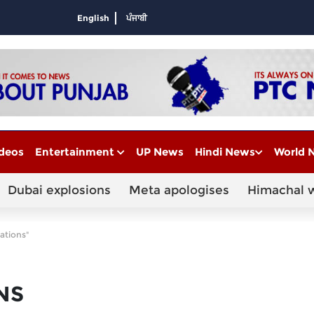
English
ਪੰਜਾਬੀ
deos
Entertainment
UP News
Hindi News
World 
Dubai explosions
Meta apologises
Himachal 
ations"
NS