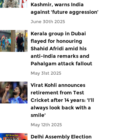
Kashmir, warns India
against ‘future aggression’
June 30th 2025
Kerala group in Dubai
flayed for honouring
Shahid Afridi amid his
anti-India remarks and
Pahalgam attack fallout
May 31st 2025
Virat Kohli announces
retirement from Test
Cricket after 14 years: 'I’ll
always look back with a
smile'
May 12th 2025
Delhi Assembly Election