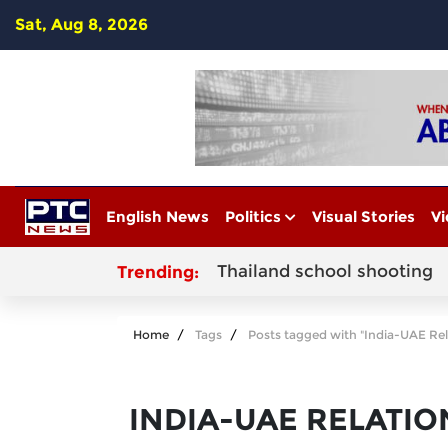
Sat, Aug 8, 2026
English News
Politics
Visual Stories
Vi
Thailand school shooting
Trending:
Home
Tags
Posts tagged with "India-UAE Rel
INDIA-UAE RELATIO