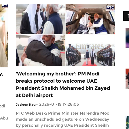
y,
'Welcoming my brother': PM Modi
breaks protocol to welcome UAE
President Sheikh Mohamed bin Zayed
at Delhi airport
2026-01-19 17:28:05
Jasleen Kaur
-
odi
PTC Web Desk: Prime Minister Narendra Modi
 Abu
made an unscheduled gesture on Wednesday
by personally receiving UAE President Sheikh