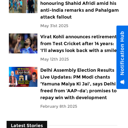
honouring Shahid Afridi amid his
anti-India remarks and Pahalgam
attack fallout
May 31st 2025
Virat Kohli announces retirement
from Test Cricket after 14 years:
'I’ll always look back with a smile'
May 12th 2025
Delhi Assembly Election Results
Live Updates: PM Modi chants
'Yamuna Maiya Ki Jai', says Delhi
freed from 'AAP-da'; promises to
repay win with development
February 8th 2025
Latest Stories