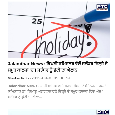
Jalandhar News : ਡਿਪਟੀ ਕਮਿਸ਼ਨਰ ਵੱਲੋਂ ਜਲੰਧਰ ਜ਼ਿਲ੍ਹੇ ਦੇ
ਸਮੂਹ ਕਾਲਜਾਂ 'ਚ 1 ਸਤੰਬਰ ਨੂੰ ਛੁੱਟੀ ਦਾ ਐਲਾਨ
2025-09-01 09:06:39
Shanker Badra
-
Jalandhar News : ਭਾਰੀ ਬਾਰਿਸ਼ ਅਤੇ ਖਰਾਬ ਮੌਸਮ ਦੇ ਮੱਦੇਨਜ਼ਰ ਡਿਪਟੀ
ਕਮਿਸ਼ਨਰ ਡਾ. ਹਿਮਾਂਸ਼ੂ ਅਗਰਵਾਲ ਵਲੋਂ ਜ਼ਿਲ੍ਹੇ ਦੇ ਸਮੂਹ ਕਾਲਜਾਂ ਵਿੱਚ ਅੱਜ 1
ਸਤੰਬਰ ਨੂੰ ਛੁੱਟੀ ਦਾ ਐਲਾ...