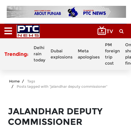
PM
On
Delhi
Dubai
Meta
foreign
sh
Trending:
rain
explosions
apologises
trip
pl
today
cost
fi
Home
Tags
Posts tagged with "jalandhar deputy commissioner"
JALANDHAR DEPUTY
COMMISSIONER