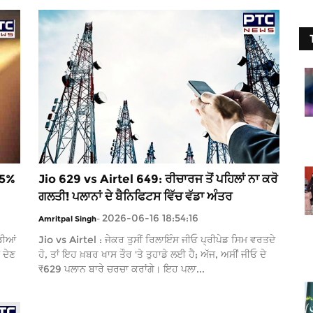
 15%
Jio 629 vs Airtel 649: ਰੀਚਾਰਜ ਤੋਂ ਪਹਿਲਾਂ ਨਾ ਕਰੋ
ਗਲਤੀ! ਪਲਾਨਾਂ ਦੇ ਬੈਨਿਫਿਟਸ ਵਿੱਚ ਵੱਡਾ ਅੰਤਰ
2026-06-16 18:54:16
Amritpal Singh
-
ਡੀਆਂ
Jio vs Airtel : ਜੇਕਰ ਤੁਸੀਂ ਰਿਲਾਇੰਸ ਜੀਓ ਪ੍ਰੀਪੇਡ ਸਿਮ ਵਰਤਦੇ
 ਦੇਣ
ਹੋ, ਤਾਂ ਇਹ ਖ਼ਬਰ ਖਾਸ ਤੌਰ 'ਤੇ ਤੁਹਾਡੇ ਲਈ ਹੈ; ਅੱਜ, ਅਸੀਂ ਜੀਓ ਦੇ
₹629 ਪਲਾਨ ਬਾਰੇ ਚਰਚਾ ਕਰਾਂਗੇ। ਇਹ ਪਲਾ...