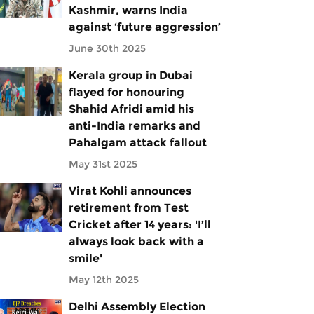
Kashmir, warns India
against ‘future aggression’
June 30th 2025
Kerala group in Dubai
flayed for honouring
Shahid Afridi amid his
anti-India remarks and
Pahalgam attack fallout
May 31st 2025
Virat Kohli announces
retirement from Test
Cricket after 14 years: 'I’ll
always look back with a
smile'
May 12th 2025
Delhi Assembly Election