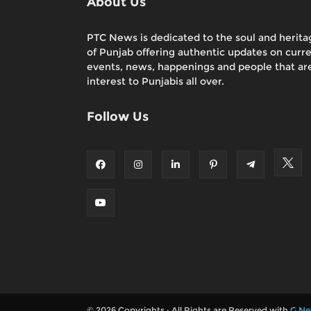
About Us
PTC News is dedicated to the soul and herita
of Punjab offering authentic updates on curr
events, news, happenings and people that are
interest to Punjabis all over.
Follow Us
© 2026 Copyrights : All Rights are Reserved with
G Ne