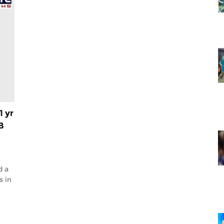
1 yr
B
d a
s in