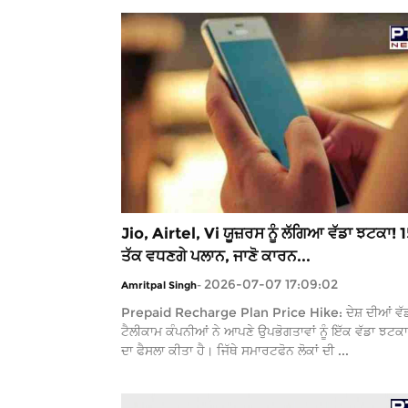
Jio, Airtel, Vi ਯੂਜ਼ਰਸ ਨੂੰ ਲੱਗਿਆ ਵੱਡਾ ਝਟਕਾ!
ਤੱਕ ਵਧਣਗੇ ਪਲਾਨ, ਜਾਣੋ ਕਾਰਨ...
2026-07-07 17:09:02
Amritpal Singh
-
Prepaid Recharge Plan Price Hike: ਦੇਸ਼ ਦੀਆਂ ਵੱ
ਟੈਲੀਕਾਮ ਕੰਪਨੀਆਂ ਨੇ ਆਪਣੇ ਉਪਭੋਗਤਾਵਾਂ ਨੂੰ ਇੱਕ ਵੱਡਾ ਝਟਕਾ
ਦਾ ਫੈਸਲਾ ਕੀਤਾ ਹੈ। ਜਿੱਥੇ ਸਮਾਰਟਫੋਨ ਲੋਕਾਂ ਦੀ ...