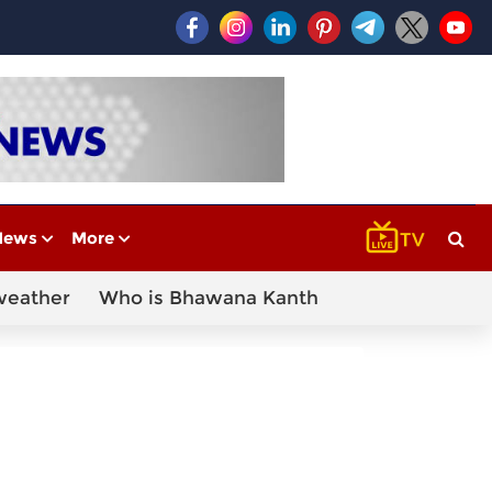
News
More
weather
Who is Bhawana Kanth