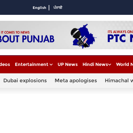
English
ਪੰਜਾਬੀ
deos
Entertainment
UP News
Hindi News
World 
Dubai explosions
Meta apologises
Himachal 