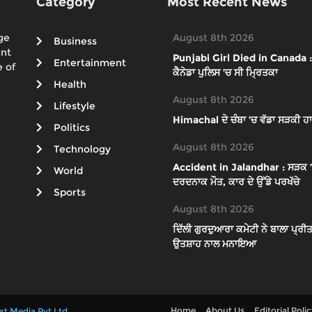
Category
Most Recent News
ge
August 8th 2026
Business
ent
Punjabi Girl Died in Canada : ਕ
Entertainment
 of
ਕੈਨੇਡਾ ਪੁਲਿਸ ’ਚ ਸੀ ਮ੍ਰਿਤਕਾ
Health
August 8th 2026
Lifestyle
Himachal ਦੇ ਚੰਬਾ ’ਚ ਵੱਡਾ ਸੜਕੀ ਹਾ
Politics
August 8th 2026
Technology
Accident in Jalandhar : ਸੜਕ ’ਤੇ 
World
ਦਰਦਨਾਕ ਮੌਤ, ਕਾਰ ਦੇ ਉੱਡੇ ਪਰਖੱਚੇ
Sports
August 8th 2026
ਦਿੱਲੀ ਗੁਰਦੁਆਰਾ ਕਮੇਟੀ ਨੇ ਬਾਲਾ ਪ੍ਰੀਤ
ਉਤਸ਼ਾਹ ਨਾਲ ਮਨਾਇਆ
Home
About Us
Editorial Poli
xt Media Pvt Ltd