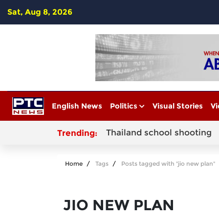
Sat, Aug 8, 2026
English News
Politics
Visual Stories
Vi
Thailand school shooting
Trending:
Home
Tags
Posts tagged with "jio new plan"
JIO NEW PLAN