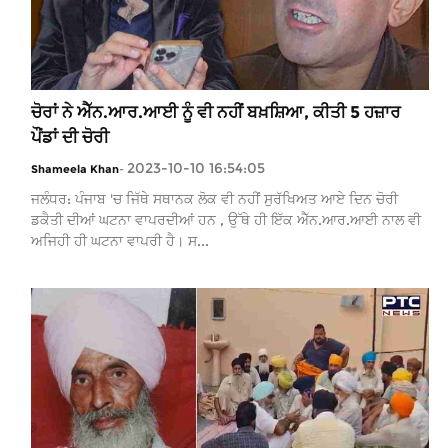
ਚੋਰਾਂ ਨੇ ਐੱਨ.ਆਰ.ਆਈ ਨੂੰ ਵੀ ਨਹੀਂ ਬਖ਼ਸ਼ਿਆ, ਕੀਤੀ 5 ਹਜ਼ਾਰ
ਪੌਂਡਾਂ ਦੀ ਚੋਰੀ
2023-10-10 16:54:05
Shameela Khan
-
ਜਲੰਧਰ: ਪੰਜਾਬ 'ਚ ਜਿੱਥੇ ਸਥਾਨਕ ਲੋਕ ਵੀ ਨਹੀਂ ਸੁਰੱਖਿਅਤ ਆਏ ਦਿਨ ਚੋਰੀ
ਡਕੈਤੀ ਦੀਆਂ ਘਟਨਾ ਵਾਪਰਦੀਆਂ ਹਨ , ਉੱਥੇ ਹੀ ਇੱਕ ਐੱਨ.ਆਰ.ਆਈ ਨਾਲ ਵੀ
ਅਜਿਹੀ ਹੀ ਘਟਨਾ ਵਾਪਰੀ ਹੈ। ਸ...