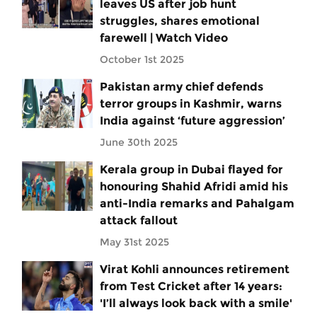
leaves US after job hunt
struggles, shares emotional
farewell | Watch Video
October 1st 2025
Pakistan army chief defends
terror groups in Kashmir, warns
India against ‘future aggression’
June 30th 2025
Kerala group in Dubai flayed for
honouring Shahid Afridi amid his
anti-India remarks and Pahalgam
attack fallout
May 31st 2025
Virat Kohli announces retirement
from Test Cricket after 14 years:
'I’ll always look back with a smile'