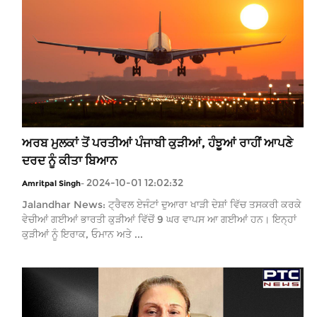
ਅਰਬ ਮੁਲਕਾਂ ਤੋਂ ਪਰਤੀਆਂ ਪੰਜਾਬੀ ਕੁੜੀਆਂ, ਹੰਝੂਆਂ ਰਾਹੀਂ ਆਪਣੇ
ਦਰਦ ਨੂੰ ਕੀਤਾ ਬਿਆਨ
2024-10-01 12:02:32
Amritpal Singh
-
Jalandhar News: ਟ੍ਰੈਵਲ ਏਜੰਟਾਂ ਦੁਆਰਾ ਖਾੜੀ ਦੇਸ਼ਾਂ ਵਿੱਚ ਤਸਕਰੀ ਕਰਕੇ
ਵੇਚੀਆਂ ਗਈਆਂ ਭਾਰਤੀ ਕੁੜੀਆਂ ਵਿੱਚੋਂ 9 ਘਰ ਵਾਪਸ ਆ ਗਈਆਂ ਹਨ। ਇਨ੍ਹਾਂ
ਕੁੜੀਆਂ ਨੂੰ ਇਰਾਕ, ਓਮਾਨ ਅਤੇ ...