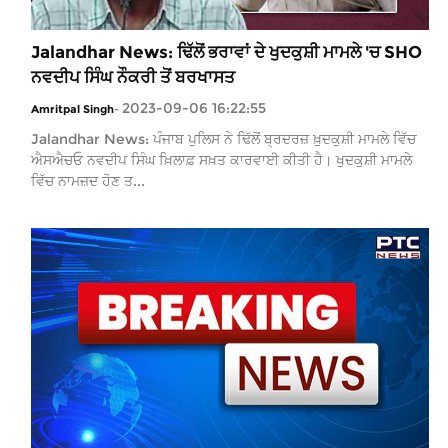
Jalandhar News: ਢਿੱਲੋਂ ਭਰਾਵਾਂ ਦੇ ਖੁਦਕੁਸ਼ੀ ਮਾਮਲੇ 'ਚ SHO
ਨਵਦੀਪ ਸਿੰਘ ਨੌਕਰੀ ਤੋਂ ਬਰਖਾਸਤ
2023-09-06 16:22:55
Amritpal Singh
-
Jalandhar News: ਪੰਜਾਬ ਪੁਲਿਸ ਨੇ ਢਿੱਲੋਂ ਬ੍ਰਦਰਜ਼ ਖ਼ੁਦਕੁਸ਼ੀ ਮਾਮਲੇ ਵਿੱਚ
ਐਸਐਚਓ ਨਵਦੀਪ ਸਿੰਘ ਖ਼ਿਲਾਫ਼ ਸਖ਼ਤ ਕਾਰਵਾਈ ਕੀਤੀ ਹੈ। ਖੁਦਕੁਸ਼ੀ ਮਾਮਲੇ
ਵਿੱਚ ਨਾਮਜ਼ਦ ਹੋਣ ਤ...