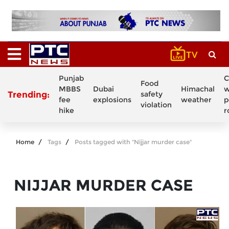
Punjab
C
Food
MBBS
Dubai
Himachal
w
Trending:
safety
fee
explosions
weather
p
violation
hike
r
Home
Tags
Posts tagged with "Nijjar murder case"
NIJJAR MURDER CASE