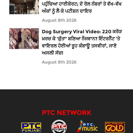
ਪਹੁੰਚਿਆ ਹਾਈਕੋਰਟ; ਦੋ ਰੋਲ ਨੰਬਰਾਂ ਤੇ ਵੱਖ-ਵੱਖ
ਅੰਕਾਂ ਨੂੰ ਲੈ ਕੇ ਪਟੀਸ਼ਨ ਦਾਇਰ
August 8th 2026
Dog Surgery Viral Video: 220 ਕਰੋੜ
ਖ਼ਰਚ ਕੇ 'ਕੁੱਤਾ' ਬਣਿਆ ਨੌਜਵਾਨ? ਇੰਟਰਨੈੱਟ 'ਤੇ
ਵਾਇਰਲ ਹੋਈਆਂ ਰੂਹ ਕੰਬਾਊ ਤਸਵੀਰਾਂ, ਜਾਣੋ
ਅਸਲੀ ਸੱਚ!
August 8th 2026
PTC NETWORK