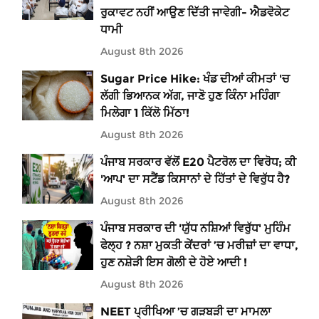
ਰੁਕਾਵਟ ਨਹੀਂ ਆਉਣ ਦਿੱਤੀ ਜਾਵੇਗੀ- ਐਡਵੋਕੇਟ
ਧਾਮੀ
August 8th 2026
Sugar Price Hike: ਖੰਡ ਦੀਆਂ ਕੀਮਤਾਂ 'ਚ
ਲੱਗੀ ਭਿਆਨਕ ਅੱਗ, ਜਾਣੋ ਹੁਣ ਕਿੰਨਾ ਮਹਿੰਗਾ
ਮਿਲੇਗਾ 1 ਕਿੱਲੋ ਮਿੱਠਾ!
August 8th 2026
ਪੰਜਾਬ ਸਰਕਾਰ ਵੱਲੋਂ E20 ਪੈਟਰੋਲ ਦਾ ਵਿਰੋਧ; ਕੀ
'ਆਪ' ਦਾ ਸਟੈਂਡ ਕਿਸਾਨਾਂ ਦੇ ਹਿੱਤਾਂ ਦੇ ਵਿਰੁੱਧ ਹੈ?
August 8th 2026
ਪੰਜਾਬ ਸਰਕਾਰ ਦੀ 'ਯੁੱਧ ਨਸ਼ਿਆਂ ਵਿਰੁੱਧ' ਮੁਹਿੰਮ
ਫੇਲ੍ਹ ? ਨਸ਼ਾ ਮੁਕਤੀ ਕੇਂਦਰਾਂ ’ਚ ਮਰੀਜ਼ਾਂ ਦਾ ਵਾਧਾ,
ਹੁਣ ਨਸ਼ੇੜੀ ਇਸ ਗੋਲੀ ਦੇ ਹੋਏ ਆਦੀ !
August 8th 2026
NEET ਪ੍ਰੀਖਿਆ ’ਚ ਗੜਬੜੀ ਦਾ ਮਾਮਲਾ