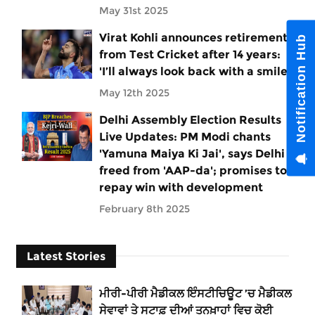
May 31st 2025
Virat Kohli announces retirement
Notification Hub
from Test Cricket after 14 years:
'I’ll always look back with a smile'
May 12th 2025
Delhi Assembly Election Results
Live Updates: PM Modi chants
'Yamuna Maiya Ki Jai', says Delhi
freed from 'AAP-da'; promises to
repay win with development
February 8th 2025
Latest Stories
ਮੀਰੀ-ਪੀਰੀ ਮੈਡੀਕਲ ਇੰਸਟੀਚਿਊਟ ’ਚ ਮੈਡੀਕਲ
ਸੇਵਾਵਾਂ ਤੇ ਸਟਾਫ਼ ਦੀਆਂ ਤਨਖ਼ਾਹਾਂ ਵਿਚ ਕੋਈ