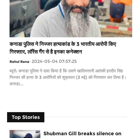
कनाडा पुलिस ने निज्जर हत्याकांड के 3 भारतीय आरोपी किए
गिरफ्तार, लॉरेंस गैंग से है इनका कनेक्शन
2024-05-04 07:57:25
Rahul Rana
-
ब्यूरो: कनाडा पुलिस ने दावा किया है कि उसने खालिस्तानी आतंकी हरदीप सिंह
निज्जर की हत्या के 3 आरोपियों को शुक्रवार (3 मई) को गिरफ्तार कर लिया है।
कनाडा...
Top Stories
Shubman Gill breaks silence on