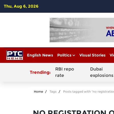
Thu, Aug 6, 2026
English News
Politics
Visual Stories
Vi
RBI repo
Dubai
Trending:
rate
explosions
Home
Tags
Posts tagged with "no registratio
NO REGISTRATION 