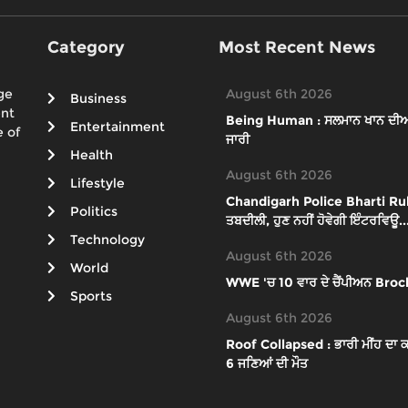
Category
Most Recent News
ge
August 6th 2026
Business
ent
Being Human : ਸਲਮਾਨ ਖਾਨ ਦੀਆਂ ਵਧ
Entertainment
 of
ਜਾਰੀ
Health
August 6th 2026
Lifestyle
Chandigarh Police Bharti Rules 
Politics
ਤਬਦੀਲੀ, ਹੁਣ ਨਹੀਂ ਹੋਵੇਗੀ ਇੰਟਰਵਿਊ..
Technology
August 6th 2026
World
WWE 'ਚ 10 ਵਾਰ ਦੇ ਚੈਂਪੀਅਨ Brock
Sports
August 6th 2026
Roof Collapsed : ਭਾਰੀ ਮੀਂਹ ਦਾ ਕਹਿ
6 ਜਣਿਆਂ ਦੀ ਮੌਤ