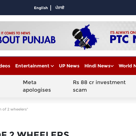
English
ਪੰਜਾਬੀ
deos
Entertainment
UP News
Hindi News
World 
Meta
Rs 88 cr investment
apologises
scam
n of 2 wheelers"
OF 2 WHEELERS