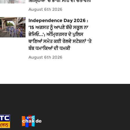
ਜ਼ਿਲ੍ਹਿਆਂ 'ਚ ਭਾਰੀ ਮੀਂਹ ਦੀ ਚੇਤਾਵਨੀ
August 6th 2026
Independence Day 2026 :
'15 ਅਗਸਤ ਨੂੰ ਆਪਣੇ ਬੱਚੇ ਸਕੂਲ ਨਾ
ਭੇਜਿਓ...'; ਅੰਮ੍ਰਿਤਸਰ ਦੇ ਪੁਲਿਸ
ਥਾਣਿਆਂ ਸਮੇਤ ਕਈ ਰੇਲਵੇ ਸਟੇਸ਼ਨਾਂ 'ਤੇ
ਬੰਬ ਧਮਾਕਿਆਂ ਦੀ ਧਮਕੀ
August 6th 2026