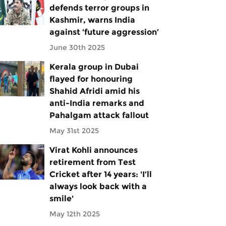
defends terror groups in
Kashmir, warns India
against ‘future aggression’
June 30th 2025
Kerala group in Dubai
flayed for honouring
Shahid Afridi amid his
anti-India remarks and
Pahalgam attack fallout
May 31st 2025
Virat Kohli announces
retirement from Test
Cricket after 14 years: 'I’ll
always look back with a
smile'
May 12th 2025