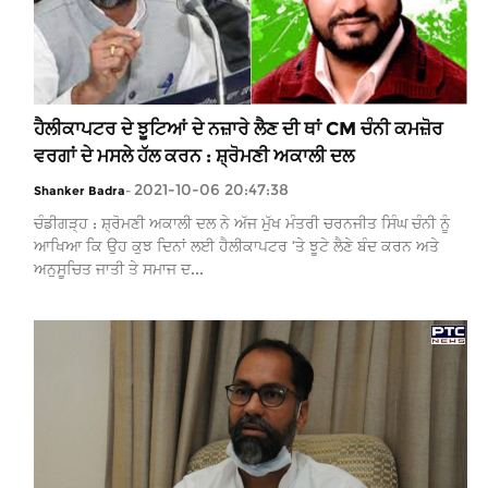
ਹੈਲੀਕਾਪਟਰ ਦੇ ਝੂਟਿਆਂ ਦੇ ਨਜ਼ਾਰੇ ਲੈਣ ਦੀ ਥਾਂ CM ਚੰਨੀ ਕਮਜ਼ੋਰ
ਵਰਗਾਂ ਦੇ ਮਸਲੇ ਹੱਲ ਕਰਨ : ਸ਼੍ਰੋਮਣੀ ਅਕਾਲੀ ਦਲ
2021-10-06 20:47:38
Shanker Badra
-
ਚੰਡੀਗੜ੍ਹ : ਸ਼੍ਰੋਮਣੀ ਅਕਾਲੀ ਦਲ ਨੇ ਅੱਜ ਮੁੱਖ ਮੰਤਰੀ ਚਰਨਜੀਤ ਸਿੰਘ ਚੰਨੀ ਨੂੰ
ਆਖਿਆ ਕਿ ਉਹ ਕੁਝ ਦਿਨਾਂ ਲਈ ਹੈਲੀਕਾਪਟਰ ’ਤੇ ਝੂਟੇ ਲੈਣੇ ਬੰਦ ਕਰਨ ਅਤੇ
ਅਨੁਸੂਚਿਤ ਜਾਤੀ ਤੇ ਸਮਾਜ ਦ...