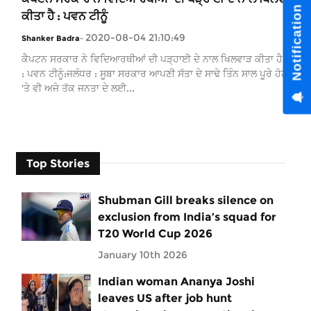
ਕੀਤਾ ਹੈ : ਪਵਨ ਟੀਨੂੰ
2020-08-04 21:10:49
Shanker Badra
-
ਕੈਪਟਨ ਸਰਕਾਰ ਨੇ ਵਿਦਿਆਰਥੀਆਂ ਦੀ ਪੜ੍ਹਾਈ ਦੇ ਨਾਲ ਖਿਲਵਾੜ ਕੀਤਾ ਹੈ
: ਪਵਨ ਟੀਨੂੰ:ਜਲੰਧਰ : ਸੂਬਾ ਸਰਕਾਰ ਆਪਣੀ ਸੱਤਾ ਦੇ ਸਾਢੇ ਤਿੰਨ ਸਾਲ ਪੂਰੇ ਹੋਣ
'ਤੇ ਵੀ ਅਜੇ ਤੱਕ ਜਨਤਾ ਦੇ ਲਈ...
Top Stories
Shubman Gill breaks silence on
exclusion from India’s squad for
T20 World Cup 2026
January 10th 2026
Indian woman Ananya Joshi
leaves US after job hunt