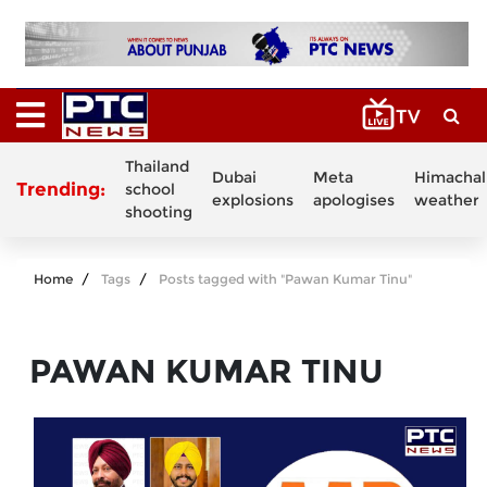
Thailand
Dubai
Meta
Himachal
Trending:
school
explosions
apologises
weather
shooting
Home
Tags
Posts tagged with "Pawan Kumar Tinu"
PAWAN KUMAR TINU