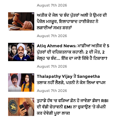
August 7th 2026
ਅਤੀਕ ਦੇ ਜੇਲ 'ਚ ਬੰਦ ਪੁੱਤਰਾਂ ਅਲੀ ਤੇ ਉਮਰ ਦੀ
ਪੈਰੋਲ ਮਨਜ਼ੂਰ, ਇਲਾਹਾਬਾਦ ਹਾਈਕੋਰਟ ਨੇ
ਲਗਾਈਆਂ ਸਖ਼ਤ ਸ਼ਰਤਾਂ
August 7th 2026
Atiq Ahmed News: ਮਾਫ਼ੀਆ ਅਤੀਕ ਦੇ 5
ਪੁੱਤਰਾਂ ਦੀ ਦਹਿਸ਼ਤਨਾਕ ਕਹਾਣੀ: 2 ਦੀ ਮੌਤ, 2
ਜੇਲ੍ਹ 'ਚ ਬੰਦ... ਇੱਕ ਦਾ ਜਾਣੋ ਕਿੱਥੇ ਹੈ ਟਿਕਾਣਾ?
August 7th 2026
Thalapathy Vijay ਤੇ Sangeetha
ਤਲਾਕ ਨਹੀਂ ਲੈਣਗੇ, ਪਤਨੀ ਨੇ ਕੇਸ ਲਿਆ ਵਾਪਸ
August 7th 2026
ਤੁਹਾਡੇ ਹੱਥ 'ਚ ਫੜਿਆ ਫ਼ੋਨ ਹੋ ਜਾਵੇਗਾ ਡੱਬਾ! RBI
ਦੀ ਵੱਡੀ ਚੇਤਾਵਨੀ EMI ਨਾ ਚੁਕਾਉਣ 'ਤੇ ਕੰਪਨੀ
ਕਰ ਦੇਵੇਗੀ ਪੂਰਾ ਲਾਕ!