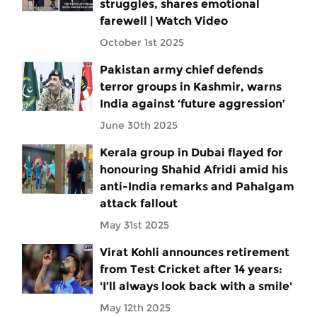
struggles, shares emotional
farewell | Watch Video
October 1st 2025
Pakistan army chief defends
terror groups in Kashmir, warns
India against ‘future aggression’
June 30th 2025
Kerala group in Dubai flayed for
honouring Shahid Afridi amid his
anti-India remarks and Pahalgam
attack fallout
May 31st 2025
Virat Kohli announces retirement
from Test Cricket after 14 years:
'I’ll always look back with a smile'
May 12th 2025