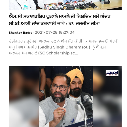
ਐਸ.ਸੀ ਸਕਾਲਰਸ਼ਿਪ ਘੁਟਾਲੇ ਮਾਮਲੇ ਦੀ ਨਿਸ਼ਚਿਤ ਸਮੇਂ ਅੰਦਰ
ਸੀ.ਬੀ.ਆਈ ਜਾਂਚ ਕਰਵਾਈ ਜਾਵੇ : ਡਾ. ਦਲਜੀਤ ਚੀਮਾ
2021-07-28 18:27:04
Shanker Badra
-
ਚੰਡੀਗੜ੍ਹ : ਸ਼੍ਰੋਮਣੀ ਅਕਾਲੀ ਦਲ ਨੇ ਅੱਜ ਮੰਗ ਕੀਤੀ ਕਿ ਸਮਾਜ ਭਲਾਈ ਮੰਤਰੀ
ਸਾਧੂ ਸਿੰਘ ਧਰਮਸੋਤ (Sadhu Singh Dharamsot ) ਨੂੰ ਐਸ.ਸੀ
ਸਕਾਲਰਸ਼ਿਪ ਘੁਟਾਲੇ (SC Scholarship sc...