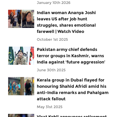
January 10th 2026
Indian woman Ananya Joshi
leaves US after job hunt
struggles, shares emotional
farewell | Watch Video
October 1st 2025
Pakistan army chief defends
terror groups in Kashmir, warns
India against ‘future aggression’
June 30th 2025
Kerala group in Dubai flayed for
honouring Shahid Afridi amid his
anti-India remarks and Pahalgam
attack fallout
May 31st 2025
Virat Kohli announces retirement