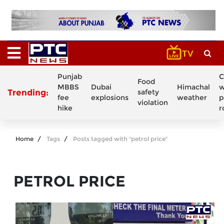
Punjab
C
Food
MBBS
Dubai
Himachal
w
Trending:
safety
fee
explosions
weather
p
violation
hike
r
Home
Tags
Posts tagged with "petrol price"
PETROL PRICE