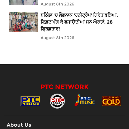
August 8th 2026
ਬਠਿੰਡਾ 'ਚ ਖ਼ੌਫ਼ਨਾਕ 'ਹਨੀਟ੍ਰੈਪ' ਗਿਰੋਹ ਫੜਿਆ,
ਲਿਫ਼ਟ ਮੰਗ ਕੇ ਫਸਾਉਂਦੀਆਂ ਸਨ ਔਰਤਾਂ, 28
ਗ੍ਰਿਫ਼ਤਾਰ!
August 8th 2026
PTC NETWORK
About Us