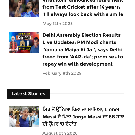
from Test Cricket after 14 years:
'I’ll always look back with a smile'
May 12th 2025
Delhi Assembly Election Results
Live Updates: PM Modi chants
'Yamuna Maiya Ki Jai', says Delhi
freed from 'AAP-da'; promises to
repay win with development
February 8th 2025
Latest Stories
ਸਿਰ ਤੋਂ ਉੱਠਿਆ ਪਿਤਾ ਦਾ ਸਾਇਆ, Lionel
Messi ਦੇ ਪਿਤਾ Jorge Messi ਦਾ 68 ਸਾਲ
ਦੀ ਉਮਰ 'ਚ ਦੇਹਾਂਤ
August 9th 2026