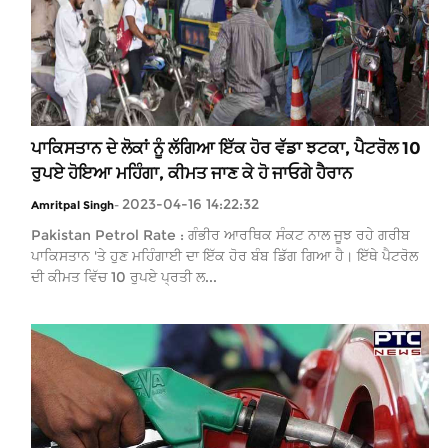
ਪਾਕਿਸਤਾਨ ਦੇ ਲੋਕਾਂ ਨੂੰ ਲੱਗਿਆ ਇੱਕ ਹੋਰ ਵੱਡਾ ਝਟਕਾ, ਪੈਟਰੋਲ 10
ਰੁਪਏ ਹੋਇਆ ਮਹਿੰਗਾ, ਕੀਮਤ ਜਾਣ ਕੇ ਹੋ ਜਾਓਗੇ ਹੈਰਾਨ
2023-04-16 14:22:32
Amritpal Singh
-
Pakistan Petrol Rate : ਗੰਭੀਰ ਆਰਥਿਕ ਸੰਕਟ ਨਾਲ ਜੂਝ ਰਹੇ ਗਰੀਬ
ਪਾਕਿਸਤਾਨ 'ਤੇ ਹੁਣ ਮਹਿੰਗਾਈ ਦਾ ਇੱਕ ਹੋਰ ਬੰਬ ਡਿੱਗ ਗਿਆ ਹੈ। ਇੱਥੇ ਪੈਟਰੋਲ
ਦੀ ਕੀਮਤ ਵਿੱਚ 10 ਰੁਪਏ ਪ੍ਰਤੀ ਲ...