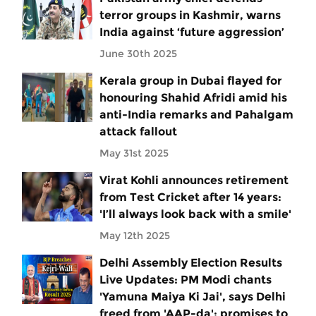
terror groups in Kashmir, warns
India against ‘future aggression’
June 30th 2025
Kerala group in Dubai flayed for
honouring Shahid Afridi amid his
anti-India remarks and Pahalgam
attack fallout
May 31st 2025
Virat Kohli announces retirement
from Test Cricket after 14 years:
'I’ll always look back with a smile'
May 12th 2025
Delhi Assembly Election Results
Live Updates: PM Modi chants
'Yamuna Maiya Ki Jai', says Delhi
freed from 'AAP-da'; promises to