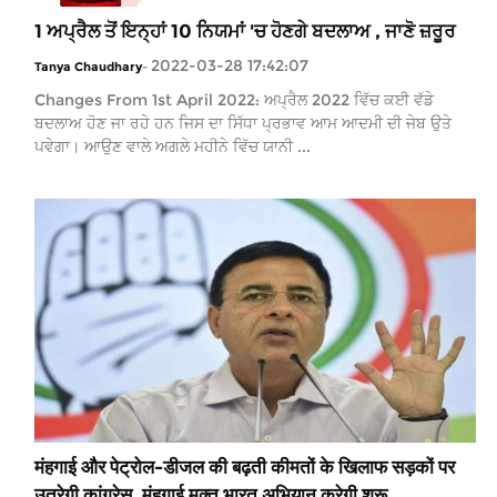
1 ਅਪ੍ਰੈਲ ਤੋਂ ਇਨ੍ਹਾਂ 10 ਨਿਯਮਾਂ 'ਚ ਹੋਣਗੇ ਬਦਲਾਅ , ਜਾਣੋ ਜ਼ਰੂਰ
2022-03-28 17:42:07
Tanya Chaudhary
-
Changes From 1st April 2022: ਅਪ੍ਰੈਲ 2022 ਵਿੱਚ ਕਈ ਵੱਡੇ
ਬਦਲਾਅ ਹੋਣ ਜਾ ਰਹੇ ਹਨ ਜਿਸ ਦਾ ਸਿੱਧਾ ਪ੍ਰਭਾਵ ਆਮ ਆਦਮੀ ਦੀ ਜੇਬ ਉਤੇ
ਪਵੇਗਾ। ਆਉਣ ਵਾਲੇ ਅਗਲੇ ਮਹੀਨੇ ਵਿੱਚ ਯਾਨੀ ...
मंहगाई और पेट्रोल-डीजल की बढ़ती कीमतों के खिलाफ सड़कों पर
उतरेगी कांग्रेस, मंहगाई मुक्त भारत अभियान करेगी शुरू