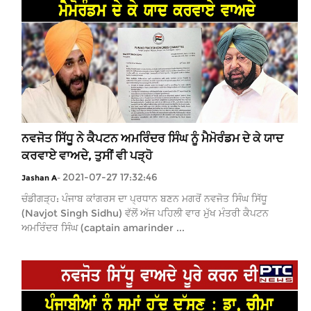
ਨਵਜੋਤ ਸਿੱਧੂ ਨੇ ਕੈਪਟਨ ਅਮਰਿੰਦਰ ਸਿੰਘ ਨੂੰ ਮੈਮੋਰੰਡਮ ਦੇ ਕੇ ਯਾਦ
ਕਰਵਾਏ ਵਾਅਦੇ, ਤੁਸੀਂ ਵੀ ਪੜ੍ਹੋ
2021-07-27 17:32:46
Jashan A
-
ਚੰਡੀਗੜ੍ਹ: ਪੰਜਾਬ ਕਾਂਗਰਸ ਦਾ ਪ੍ਰਧਾਨ ਬਣਨ ਮਗਰੋਂ ਨਵਜੋਤ ਸਿੰਘ ਸਿੱਧੂ
(Navjot Singh Sidhu) ਵੱਲੋਂ ਅੱਜ ਪਹਿਲੀ ਵਾਰ ਮੁੱਖ ਮੰਤਰੀ ਕੈਪਟਨ
ਅਮਰਿੰਦਰ ਸਿੰਘ (captain amarinder ...