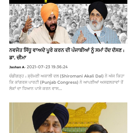
ਨਵਜੋਤ ਸਿੱਧੂ ਵਾਅਦੇ ਪੂਰੇ ਕਰਨ ਦੀ ਪੰਜਾਬੀਆਂ ਨੂੰ ਸਮਾਂ ਹੱਦ ਦੱਸਣ :
ਡਾ. ਚੀਮਾ
2021-07-23 19:36:24
Jashan A
-
ਚੰਡੀਗੜ੍ਹ : ਸ਼੍ਰੋਮਣੀ ਅਕਾਲੀ ਦਲ (Shiromani Akali Dal) ਨੇ ਅੱਜ ਕਿਹਾ
ਕਿ ਕਾਂਗਰਸ ਪਾਰਟੀ (Punjab Congress) ਨੇ ਆਪਣੀਆਂ ਅਸਫਲਤਾਵਾਂ ਤੋਂ
ਲੋਕਾਂ ਦਾ ਧਿਆਨ ਪਾਸੇ ਕਰਨ ਵਾਸ...