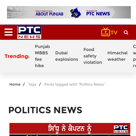
Punjab
C
Food
MBBS
Dubai
Himachal
w
Trending:
safety
fee
explosions
weather
p
violation
hike
r
Home
Tags
Posts tagged with "Politics News"
POLITICS NEWS