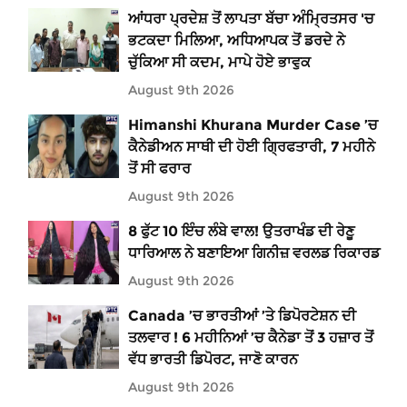
ਆਂਧਰਾ ਪ੍ਰਦੇਸ਼ ਤੋਂ ਲਾਪਤਾ ਬੱਚਾ ਅੰਮ੍ਰਿਤਸਰ 'ਚ
ਭਟਕਦਾ ਮਿਲਿਆ, ਅਧਿਆਪਕ ਤੋਂ ਡਰਦੇ ਨੇ
ਚੁੱਕਿਆ ਸੀ ਕਦਮ, ਮਾਪੇ ਹੋਏ ਭਾਵੁਕ
August 9th 2026
Himanshi Khurana Murder Case ’ਚ
ਕੈਨੇਡੀਅਨ ਸਾਥੀ ਦੀ ਹੋਈ ਗ੍ਰਿਫਤਾਰੀ, 7 ਮਹੀਨੇ
ਤੋਂ ਸੀ ਫਰਾਰ
August 9th 2026
8 ਫੁੱਟ 10 ਇੰਚ ਲੰਬੇ ਵਾਲ! ਉਤਰਾਖੰਡ ਦੀ ਰੇਣੂ
ਧਾਰਿਆਲ ਨੇ ਬਣਾਇਆ ਗਿਨੀਜ਼ ਵਰਲਡ ਰਿਕਾਰਡ
August 9th 2026
Canada ’ਚ ਭਾਰਤੀਆਂ ’ਤੇ ਡਿਪੋਰਟੇਸ਼ਨ ਦੀ
ਤਲਵਾਰ ! 6 ਮਹੀਨਿਆਂ ’ਚ ਕੈਨੇਡਾ ਤੋਂ 3 ਹਜ਼ਾਰ ਤੋਂ
ਵੱਧ ਭਾਰਤੀ ਡਿਪੋਰਟ, ਜਾਣੋ ਕਾਰਨ
August 9th 2026