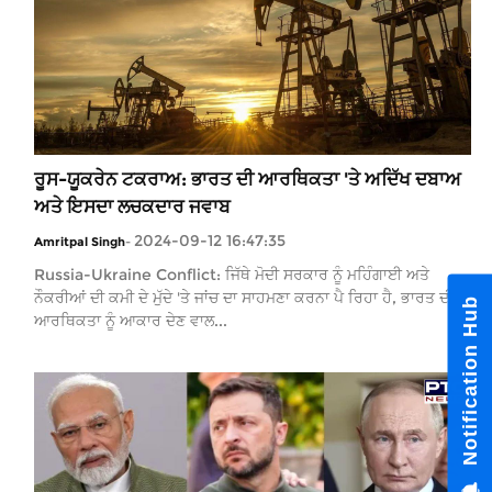
ਰੂਸ-ਯੂਕਰੇਨ ਟਕਰਾਅ: ਭਾਰਤ ਦੀ ਆਰਥਿਕਤਾ 'ਤੇ ਅਦਿੱਖ ਦਬਾਅ
ਅਤੇ ਇਸਦਾ ਲਚਕਦਾਰ ਜਵਾਬ
2024-09-12 16:47:35
Amritpal Singh
-
Russia-Ukraine Conflict: ਜਿੱਥੇ ਮੋਦੀ ਸਰਕਾਰ ਨੂੰ ਮਹਿੰਗਾਈ ਅਤੇ
ਨੌਕਰੀਆਂ ਦੀ ਕਮੀ ਦੇ ਮੁੱਦੇ 'ਤੇ ਜਾਂਚ ਦਾ ਸਾਹਮਣਾ ਕਰਨਾ ਪੈ ਰਿਹਾ ਹੈ, ਭਾਰਤ ਦੀ
Not
ਆਰਥਿਕਤਾ ਨੂੰ ਆਕਾਰ ਦੇਣ ਵਾਲ...