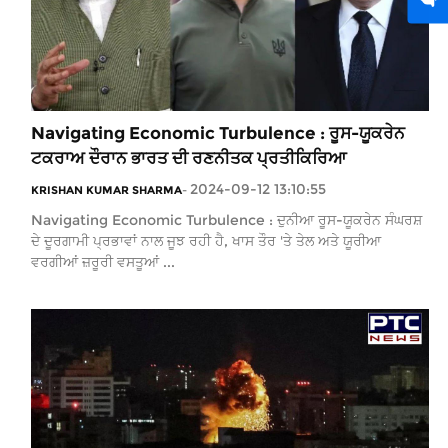
Navigating Economic Turbulence : ਰੂਸ-ਯੂਕਰੇਨ
ਟਕਰਾਅ ਦੌਰਾਨ ਭਾਰਤ ਦੀ ਰਣਨੀਤਕ ਪ੍ਰਤੀਕਿਰਿਆ
2024-09-12 13:10:55
KRISHAN KUMAR SHARMA
-
Navigating Economic Turbulence : ਦੁਨੀਆ ਰੂਸ-ਯੂਕਰੇਨ ਸੰਘਰਸ਼
ਦੇ ਦੂਰਗਾਮੀ ਪ੍ਰਭਾਵਾਂ ਨਾਲ ਜੂਝ ਰਹੀ ਹੈ, ਖਾਸ ਤੌਰ 'ਤੇ ਤੇਲ ਅਤੇ ਯੂਰੀਆ
ਵਰਗੀਆਂ ਜ਼ਰੂਰੀ ਵਸਤੂਆਂ ...