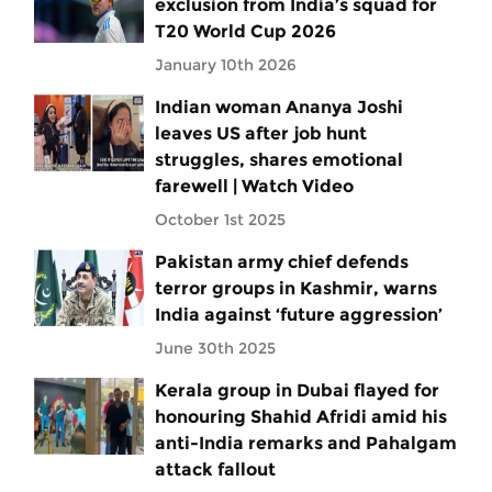
exclusion from India’s squad for
T20 World Cup 2026
January 10th 2026
Indian woman Ananya Joshi
leaves US after job hunt
struggles, shares emotional
farewell | Watch Video
October 1st 2025
Pakistan army chief defends
terror groups in Kashmir, warns
India against ‘future aggression’
June 30th 2025
Kerala group in Dubai flayed for
honouring Shahid Afridi amid his
anti-India remarks and Pahalgam
attack fallout