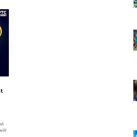
st
st
will