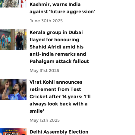
Kashmir, warns India
against ‘future aggression’
June 30th 2025
Kerala group in Dubai
flayed for honouring
Shahid Afridi amid his
anti-India remarks and
Pahalgam attack fallout
May 31st 2025
Virat Kohli announces
retirement from Test
Cricket after 14 years: 'I’ll
always look back with a
smile'
May 12th 2025
Delhi Assembly Election