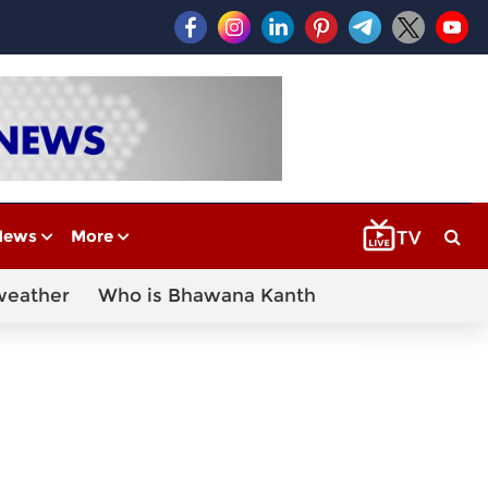
News
More
weather
Who is Bhawana Kanth