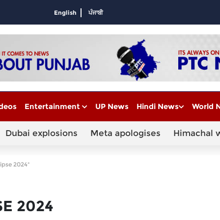
English
ਪੰਜਾਬੀ
deos
Entertainment
UP News
Hindi News
World 
Dubai explosions
Meta apologises
Himachal 
lipse 2024"
SE 2024