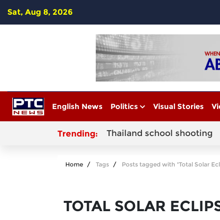
Sat, Aug 8, 2026
English News
Politics
Visual Stories
Vi
Thailand school shooting
Trending:
Home
Tags
Posts tagged with "Total Solar Ec
TOTAL SOLAR ECLIP