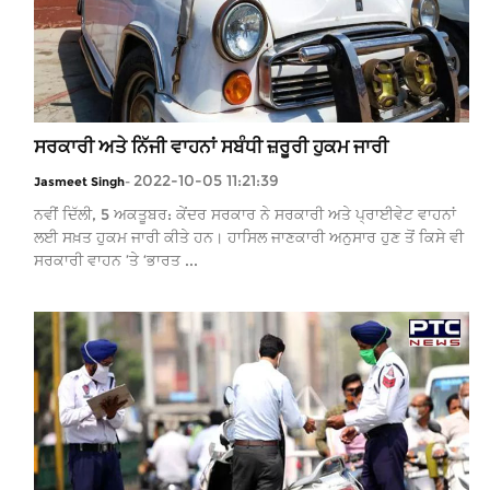
ਸਰਕਾਰੀ ਅਤੇ ਨਿੱਜੀ ਵਾਹਨਾਂ ਸਬੰਧੀ ਜ਼ਰੂਰੀ ਹੁਕਮ ਜਾਰੀ
2022-10-05 11:21:39
Jasmeet Singh
-
ਨਵੀਂ ਦਿੱਲੀ, 5 ਅਕਤੂਬਰ: ਕੇਂਦਰ ਸਰਕਾਰ ਨੇ ਸਰਕਾਰੀ ਅਤੇ ਪ੍ਰਾਈਵੇਟ ਵਾਹਨਾਂ
ਲਈ ਸਖ਼ਤ ਹੁਕਮ ਜਾਰੀ ਕੀਤੇ ਹਨ। ਹਾਸਿਲ ਜਾਣਕਾਰੀ ਅਨੁਸਾਰ ਹੁਣ ਤੋਂ ਕਿਸੇ ਵੀ
ਸਰਕਾਰੀ ਵਾਹਨ ’ਤੇ ‘ਭਾਰਤ ...