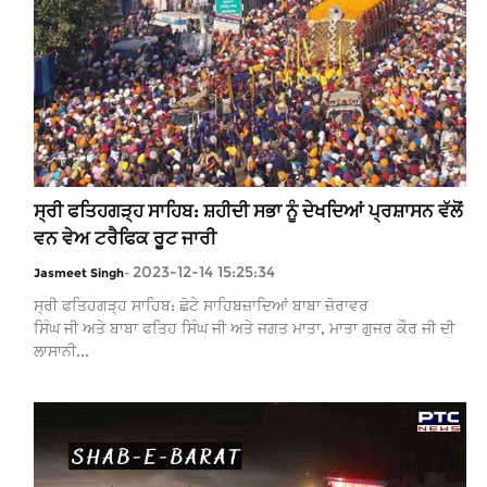
ਸ੍ਰੀ ਫਤਿਹਗੜ੍ਹ ਸਾਹਿਬ: ਸ਼ਹੀਦੀ ਸਭਾ ਨੂੰ ਦੇਖਦਿਆਂ ਪ੍ਰਸ਼ਾਸਨ ਵੱਲੋਂ
ਵਨ ਵੇਅ ਟਰੈਫਿਕ ਰੂਟ ਜਾਰੀ
2023-12-14 15:25:34
Jasmeet Singh
-
ਸ੍ਰੀ ਫਤਿਹਗੜ੍ਹ ਸਾਹਿਬ: ਛੋਟੇ ਸਾਹਿਬਜ਼ਾਦਿਆਂ ਬਾਬਾ ਜ਼ੋਰਾਵਰ
ਸਿੰਘ ਜੀ ਅਤੇ ਬਾਬਾ ਫਤਿਹ ਸਿੰਘ ਜੀ ਅਤੇ ਜਗਤ ਮਾਤਾ, ਮਾਤਾ ਗੁਜਰ ਕੌਰ ਜੀ ਦੀ
ਲਾਸਾਨੀ...