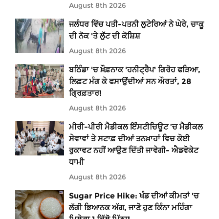
August 8th 2026
ਜਲੰਧਰ ਵਿੱਚ ਪਤੀ-ਪਤਨੀ ਲੁਟੇਰਿਆਂ ਨੇ ਘੇਰੇ, ਚਾਕੂ
ਦੀ ਨੋਕ 'ਤੇ ਲੁੱਟ ਦੀ ਕੋਸ਼ਿਸ਼
August 8th 2026
ਬਠਿੰਡਾ 'ਚ ਖ਼ੌਫ਼ਨਾਕ 'ਹਨੀਟ੍ਰੈਪ' ਗਿਰੋਹ ਫੜਿਆ,
ਲਿਫ਼ਟ ਮੰਗ ਕੇ ਫਸਾਉਂਦੀਆਂ ਸਨ ਔਰਤਾਂ, 28
ਗ੍ਰਿਫ਼ਤਾਰ!
August 8th 2026
ਮੀਰੀ-ਪੀਰੀ ਮੈਡੀਕਲ ਇੰਸਟੀਚਿਊਟ ’ਚ ਮੈਡੀਕਲ
ਸੇਵਾਵਾਂ ਤੇ ਸਟਾਫ਼ ਦੀਆਂ ਤਨਖ਼ਾਹਾਂ ਵਿਚ ਕੋਈ
ਰੁਕਾਵਟ ਨਹੀਂ ਆਉਣ ਦਿੱਤੀ ਜਾਵੇਗੀ- ਐਡਵੋਕੇਟ
ਧਾਮੀ
August 8th 2026
Sugar Price Hike: ਖੰਡ ਦੀਆਂ ਕੀਮਤਾਂ 'ਚ
ਲੱਗੀ ਭਿਆਨਕ ਅੱਗ, ਜਾਣੋ ਹੁਣ ਕਿੰਨਾ ਮਹਿੰਗਾ