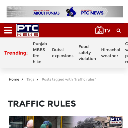
Punjab
C
Food
MBBS
Dubai
Himachal
w
Trending:
safety
fee
explosions
weather
p
violation
hike
r
Home
Tags
Posts tagged with "traffic rules"
TRAFFIC RULES