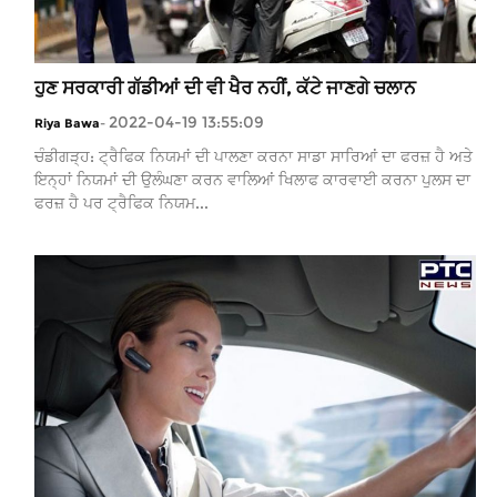
ਹੁਣ ਸਰਕਾਰੀ ਗੱਡੀਆਂ ਦੀ ਵੀ ਖੈਰ ਨਹੀਂ, ਕੱਟੇ ਜਾਣਗੇ ਚਲਾਨ
2022-04-19 13:55:09
Riya Bawa
-
ਚੰਡੀਗੜ੍ਹ: ਟ੍ਰੈਫਿਕ ਨਿਯਮਾਂ ਦੀ ਪਾਲਣਾ ਕਰਨਾ ਸਾਡਾ ਸਾਰਿਆਂ ਦਾ ਫਰਜ਼ ਹੈ ਅਤੇ
ਇਨ੍ਹਾਂ ਨਿਯਮਾਂ ਦੀ ਉਲੰਘਣਾ ਕਰਨ ਵਾਲਿਆਂ ਖਿਲਾਫ ਕਾਰਵਾਈ ਕਰਨਾ ਪੁਲਸ ਦਾ
ਫਰਜ਼ ਹੈ ਪਰ ਟ੍ਰੈਫਿਕ ਨਿਯਮ...