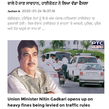
ਵਾਲੇ ਹੋ ਜਾਣ ਸਾਵਧਾਨ, ਹਾਈਕੋਰਟ ਨੇ ਲਿਆ ਵੱਡਾ ਫੈਸਲਾ
2020-01-24 16:37:16
Jashan A
-
ਚੰਡੀਗੜ੍ਹ: ਟ੍ਰੈਫ਼ਿਕ ਨੇਮਾਂ ਨੂੰ ਲੈ ਕੇ ਅੱਜ ਪੰਜਾਬ-ਹਰਿਆਣਾ ਹਾਈਕੋਰਟ 'ਚ
ਸੁਣਵਾਈ ਹੋਈ। ਜਿਸ ਦੌਰਾਨ ਹਾਈਕੋਰਟ ਨੇ ਵਾਹਨਾਂ 'ਤੇ ਆਰਮੀ, ਪੁਲਿਸ, ਪ੍ਰੈਸ
ਅਤੇ ਹੋਰ ਅਹੁਦੇ ਦਾ ਨਾਮ ਜਾਂ ...
Union Minister Nitin Gadkari opens up on
heavy fines being levied on traffic rules