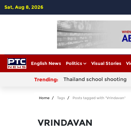
Sat, Aug 8, 2026
English News
Politics
Visual Stories
Vi
Thailand school shooting
Trending:
Home
Tags
Posts tagged with "Vrindavan"
VRINDAVAN