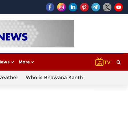
News
More
weather
Who is Bhawana Kanth