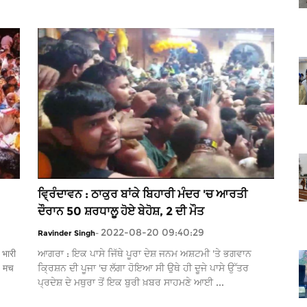
ਵ੍ਰਿੰਦਾਵਨ : ਠਾਕੁਰ ਬਾਂਕੇ ਬਿਹਾਰੀ ਮੰਦਰ 'ਚ ਆਰਤੀ
ਦੌਰਾਨ 50 ਸ਼ਰਧਾਲੂ ਹੋਏ ਬੇਹੋਸ਼, 2 ਦੀ ਮੌਤ
2022-08-20 09:40:29
Ravinder Singh
-
ं भारी
ਆਗਰਾ : ਇਕ ਪਾਸੇ ਜਿੱਥੇ ਪੂਰਾ ਦੇਸ਼ ਜਨਮ ਅਸ਼ਟਮੀ 'ਤੇ ਭਗਵਾਨ
़ मच
ਕ੍ਰਿਸ਼ਨ ਦੀ ਪੂਜਾ 'ਚ ਲੱਗਾ ਹੋਇਆ ਸੀ ਉਥੇ ਹੀ ਦੂਜੇ ਪਾਸੇ ਉੱਤਰ
ਪ੍ਰਦੇਸ਼ ਦੇ ਮਥੁਰਾ ਤੋਂ ਇਕ ਬੁਰੀ ਖ਼ਬਰ ਸਾਹਮਣੇ ਆਈ ...