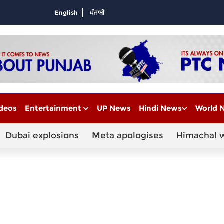
English
ਪੰਜਾਬੀ
deos
Entertainment
UP News
Hindi News
World 
Dubai explosions
Meta apologises
Himachal 