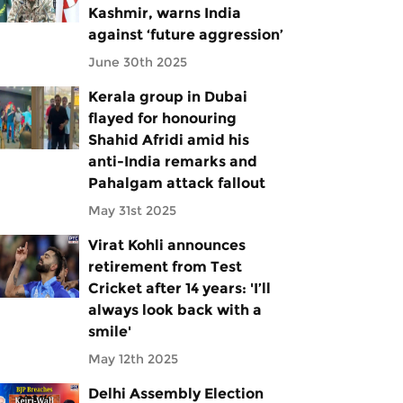
Kashmir, warns India
against ‘future aggression’
June 30th 2025
Kerala group in Dubai
flayed for honouring
Shahid Afridi amid his
anti-India remarks and
Pahalgam attack fallout
May 31st 2025
Virat Kohli announces
retirement from Test
Cricket after 14 years: 'I’ll
always look back with a
smile'
May 12th 2025
Delhi Assembly Election