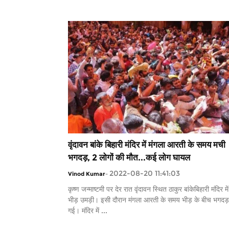
वृंदावन बांके बिहारी मंदिर में मंगला आरती के समय मची
भगदड़, 2 लोगों की मौत...कई लोग घायल
2022-08-20 11:41:03
Vinod Kumar
-
कृष्ण जन्माष्टमी पर देर रात वृंदावन स्थित ठाकुर बांकेबिहारी मंदिर मे
भीड़ उमड़ी। इसी दौरान मंगला आरती के समय भीड़ के बीच भगदड
गई। मंदिर में ...