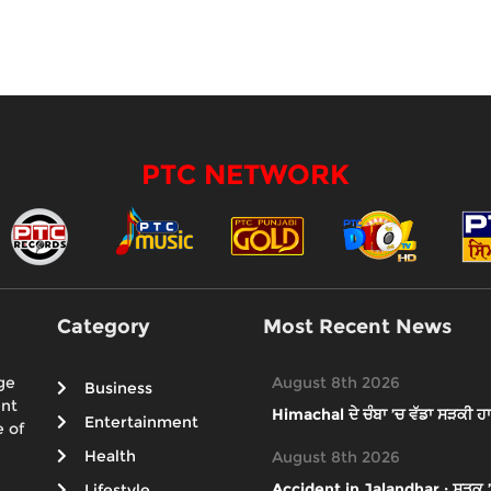
PTC NETWORK
Category
Most Recent News
ge
August 8th 2026
Business
ent
Himachal ਦੇ ਚੰਬਾ ’ਚ ਵੱਡਾ ਸੜਕੀ ਹਾ
Entertainment
 of
Health
August 8th 2026
Accident in Jalandhar : ਸੜਕ ’ਤੇ 
Lifestyle