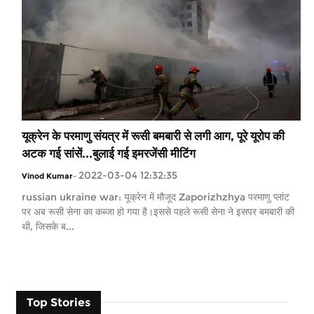
यूक्रेन के परमाणु संयत्र में रूसी बमबारी से लगी आग, पूरे यूरोप की
अटक गई सांसें...बुलाई गई इमरजेंसी मीटिंग
2022-03-04 12:32:35
Vinod Kumar
-
russian ukraine war: यूक्रेन में मौजूद Zaporizhzhya परमाणु प्लांट
पर अब रूसी सेना का कब्जा हो गया है।इससे पहले रूसी सेना ने इसपर बमबारी की
थी, जिसके ब...
Top Stories