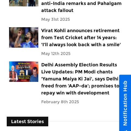
anti-India remarks and Pahalgam
attack fallout
May 31st 2025
Virat Kohli announces retirement
from Test Cricket after 14 years:
'I’ll always look back with a smile'
May 12th 2025
Delhi Assembly Election Results
Live Updates: PM Modi chants
'Yamuna Maiya Ki Jai', says Delhi
Notification Hub
freed from 'AAP-da'; promises to
repay win with development
February 8th 2025
Latest Stories