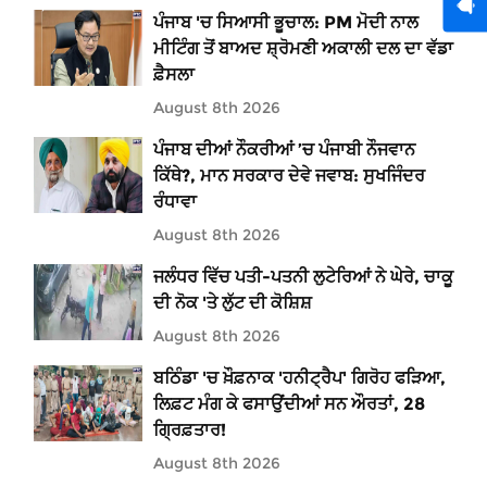
ਪੰਜਾਬ 'ਚ ਸਿਆਸੀ ਭੂਚਾਲ: PM ਮੋਦੀ ਨਾਲ
ਮੀਟਿੰਗ ਤੋਂ ਬਾਅਦ ਸ਼੍ਰੋਮਣੀ ਅਕਾਲੀ ਦਲ ਦਾ ਵੱਡਾ
ਫ਼ੈਸਲਾ
August 8th 2026
ਪੰਜਾਬ ਦੀਆਂ ਨੌਕਰੀਆਂ ’ਚ ਪੰਜਾਬੀ ਨੌਜਵਾਨ
ਕਿੱਥੇ?, ਮਾਨ ਸਰਕਾਰ ਦੇਵੇ ਜਵਾਬ: ਸੁਖਜਿੰਦਰ
ਰੰਧਾਵਾ
August 8th 2026
ਜਲੰਧਰ ਵਿੱਚ ਪਤੀ-ਪਤਨੀ ਲੁਟੇਰਿਆਂ ਨੇ ਘੇਰੇ, ਚਾਕੂ
ਦੀ ਨੋਕ 'ਤੇ ਲੁੱਟ ਦੀ ਕੋਸ਼ਿਸ਼
August 8th 2026
ਬਠਿੰਡਾ 'ਚ ਖ਼ੌਫ਼ਨਾਕ 'ਹਨੀਟ੍ਰੈਪ' ਗਿਰੋਹ ਫੜਿਆ,
ਲਿਫ਼ਟ ਮੰਗ ਕੇ ਫਸਾਉਂਦੀਆਂ ਸਨ ਔਰਤਾਂ, 28
ਗ੍ਰਿਫ਼ਤਾਰ!
August 8th 2026