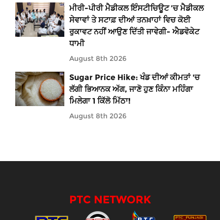
ਮੀਰੀ-ਪੀਰੀ ਮੈਡੀਕਲ ਇੰਸਟੀਚਿਊਟ ’ਚ ਮੈਡੀਕਲ
ਸੇਵਾਵਾਂ ਤੇ ਸਟਾਫ਼ ਦੀਆਂ ਤਨਖ਼ਾਹਾਂ ਵਿਚ ਕੋਈ
ਰੁਕਾਵਟ ਨਹੀਂ ਆਉਣ ਦਿੱਤੀ ਜਾਵੇਗੀ- ਐਡਵੋਕੇਟ
ਧਾਮੀ
August 8th 2026
Sugar Price Hike: ਖੰਡ ਦੀਆਂ ਕੀਮਤਾਂ 'ਚ
ਲੱਗੀ ਭਿਆਨਕ ਅੱਗ, ਜਾਣੋ ਹੁਣ ਕਿੰਨਾ ਮਹਿੰਗਾ
ਮਿਲੇਗਾ 1 ਕਿੱਲੋ ਮਿੱਠਾ!
August 8th 2026
PTC NETWORK