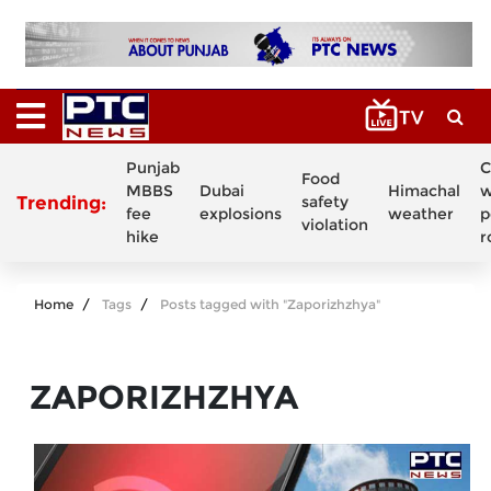
Punjab
C
Food
MBBS
Dubai
Himachal
w
Trending:
safety
fee
explosions
weather
p
violation
hike
r
Home
Tags
Posts tagged with "Zaporizhzhya"
ZAPORIZHZHYA