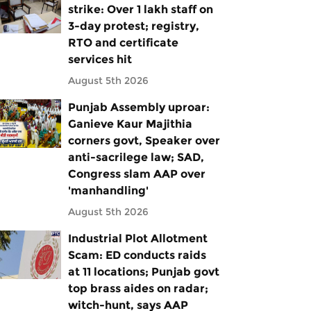
strike: Over 1 lakh staff on
3-day protest; registry,
RTO and certificate
services hit
August 5th 2026
Punjab Assembly uproar:
Ganieve Kaur Majithia
corners govt, Speaker over
anti-sacrilege law; SAD,
Congress slam AAP over
'manhandling'
August 5th 2026
Industrial Plot Allotment
Scam: ED conducts raids
at 11 locations; Punjab govt
top brass aides on radar;
witch-hunt, says AAP