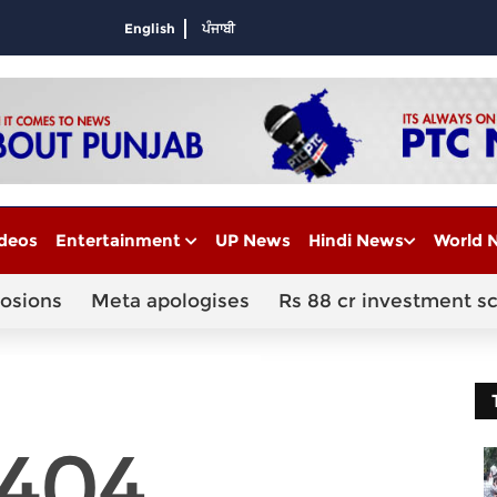
English
ਪੰਜਾਬੀ
deos
Entertainment
UP News
Hindi News
World 
losions
Meta apologises
Rs 88 cr investment s