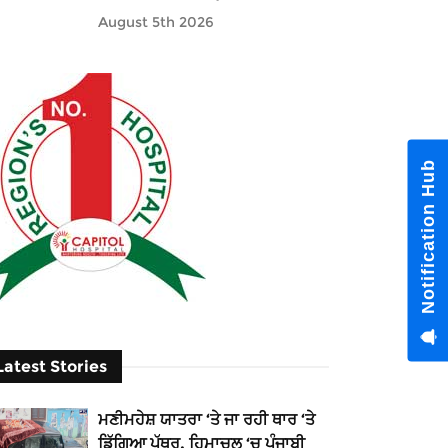
August 5th 2026
Notification Hub
Latest Stories
ਮਣੀਮਹੇਸ਼ ਯਾਤਰਾ ‘ਤੇ ਜਾ ਰਹੀ ਥਾਰ ‘ਤੇ
ਡਿੱਗਿਆ ਪੱਥਰ, ਹਿਮਾਚਲ ‘ਚ ਪੰਜਾਬੀ