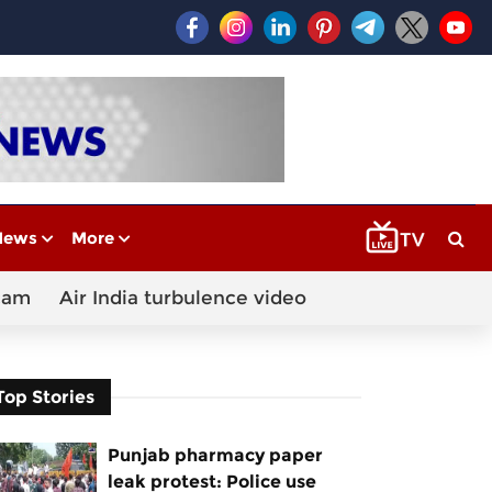
News
More
cam
Air India turbulence video
Top Stories
Punjab pharmacy paper
leak protest: Police use