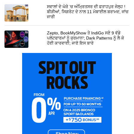
ਸਵਾਲਾਂ ਦੇ ਘੇਰੇ ’ਚ ਅੰਮ੍ਰਿਤਸਰ ਦੀ ਫਤਾਹਪੁਰ ਜੇਲ੍ਹ !
ਬੀੜੀਆਂ, ਸਿਗਰੇਟ ਦੇ ਨਾਲ 11 ਮੋਬਾਈਲ ਬਰਾਮਦ, ਜਾਂਚ
ਜਾਰੀ
Zepto, BookMyShow ਤੇ IndiGo ਸਣੇ 9 ਵੱਡੇ
ਪਲੇਟਫਾਰਮਾਂ ਨੂੰ ਜੁਰਮਾਨਾ; Dark Patterns ਨੂੰ ਲੈ ਕੇ
ਹੋਈ ਕਾਰਵਾਈ; ਜਾਣੋ ਇਸ ਬਾਰੇ