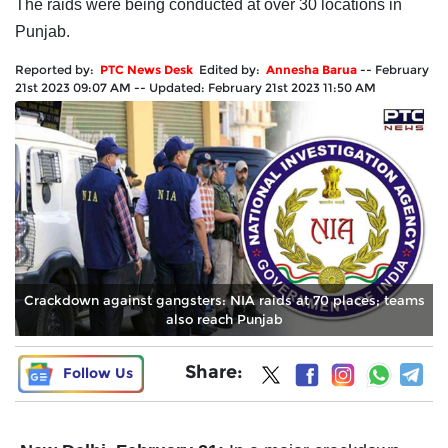
The raids were being conducted at over 30 locations in
Punjab.
Reported by:
PTC News Desk
Edited by:
Annesha Barua
--
February
21st 2023 09:07 AM
--
Updated:
February 21st 2023 11:50 AM
Crackdown against gangsters: NIA raids at 70 places; teams
also reach Punjab
Share:
Follow Us