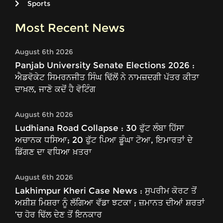
Sports
Most Recent News
August 6th 2026
Panjab University Senate Elections 2026 :
ਐਡਵੋਕੇਟ ਸਿਮਰਨਜੀਤ ਸਿੰਘ ਢਿੱਲੋਂ ਨੇ ਨਾਮਜ਼ਦਗੀ ਪੱਤਰ ਕੀਤਾ
ਦਾਖ਼ਲ, ਜਾਣੋ ਕਦੋਂ ਹੈ ਵੋਟਿੰਗ
August 6th 2026
Ludhiana Road Collapse : 30 ਫੁੱਟ ਲੰਬਾ ਹਿੱਸਾ
ਅਚਾਨਕ ਧਸਿਆ; 20 ਫੁੱਟ ਪਿਆ ਡੂੰਘਾ ਟੋਆ, ਇਮਾਰਤਾਂ ਦੇ
ਡਿੱਗਣ ਦਾ ਵਧਿਆ ਖ਼ਤਰਾ
August 6th 2026
Lakhimpur Kheri Case News : ਸੁਪਰੀਮ ਕੋਰਟ ਤੋਂ
ਅਸ਼ੀਸ਼ ਮਿਸ਼ਰਾ ਨੂੰ ਲੱਗਿਆ ਵੱਡਾ ਝਟਕਾ ; ਜ਼ਮਾਨਤ ਦੀਆਂ ਸ਼ਰਤਾਂ
’ਚ ਹੋਰ ਢਿੱਲ ਦੇਣ ਤੋਂ ਇਨਕਾਰ