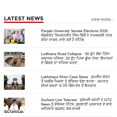
LATEST NEWS
VIEW MORE...
Panjab University Senate Elections 2026 :
ਐਡਵੋਕੇਟ ਸਿਮਰਨਜੀਤ ਸਿੰਘ ਢਿੱਲੋਂ ਨੇ ਨਾਮਜ਼ਦਗੀ ਪੱਤਰ
ਕੀਤਾ ਦਾਖ਼ਲ, ਜਾਣੋ ਕਦੋਂ ਹੈ ਵੋਟਿੰਗ
Ludhiana Road Collapse : 30 ਫੁੱਟ ਲੰਬਾ ਹਿੱਸਾ
ਅਚਾਨਕ ਧਸਿਆ; 20 ਫੁੱਟ ਪਿਆ ਡੂੰਘਾ ਟੋਆ, ਇਮਾਰਤਾਂ
ਦੇ ਡਿੱਗਣ ਦਾ ਵਧਿਆ ਖ਼ਤਰਾ
Lakhimpur Kheri Case News : ਸੁਪਰੀਮ ਕੋਰਟ
ਤੋਂ ਅਸ਼ੀਸ਼ ਮਿਸ਼ਰਾ ਨੂੰ ਲੱਗਿਆ ਵੱਡਾ ਝਟਕਾ ; ਜ਼ਮਾਨਤ
ਦੀਆਂ ਸ਼ਰਤਾਂ ’ਚ ਹੋਰ ਢਿੱਲ ਦੇਣ ਤੋਂ ਇਨਕਾਰ
Gurbani Live Telecast : ਸ਼੍ਰੋਮਣੀ ਕਮੇਟੀ ਨੇ GTC
News ਨੂੰ ਭੇਜਿਆ ਨੋਟਿਸ, ਗੁਰਬਾਣੀ ਪ੍ਰਸਾਰਣ ਦੇ ਸਾਰੇ
ਅਧਿਕਾਰ SGPC ਕੋਲ ਰਾਖਵੇਂ