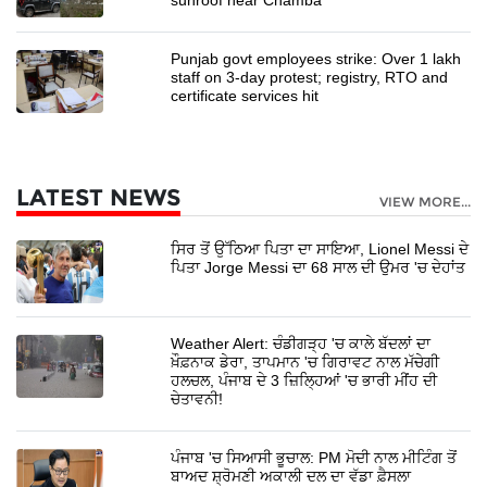
Punjab govt employees strike: Over 1 lakh
staff on 3-day protest; registry, RTO and
certificate services hit
LATEST NEWS
VIEW MORE...
ਸਿਰ ਤੋਂ ਉੱਠਿਆ ਪਿਤਾ ਦਾ ਸਾਇਆ, Lionel Messi ਦੇ
ਪਿਤਾ Jorge Messi ਦਾ 68 ਸਾਲ ਦੀ ਉਮਰ 'ਚ ਦੇਹਾਂਤ
Weather Alert: ਚੰਡੀਗੜ੍ਹ 'ਚ ਕਾਲੇ ਬੱਦਲਾਂ ਦਾ
ਖ਼ੌਫ਼ਨਾਕ ਡੇਰਾ, ਤਾਪਮਾਨ 'ਚ ਗਿਰਾਵਟ ਨਾਲ ਮੱਚੇਗੀ
ਹਲਚਲ, ਪੰਜਾਬ ਦੇ 3 ਜ਼ਿਲ੍ਹਿਆਂ 'ਚ ਭਾਰੀ ਮੀਂਹ ਦੀ
ਚੇਤਾਵਨੀ!
ਪੰਜਾਬ 'ਚ ਸਿਆਸੀ ਭੂਚਾਲ: PM ਮੋਦੀ ਨਾਲ ਮੀਟਿੰਗ ਤੋਂ
ਬਾਅਦ ਸ਼੍ਰੋਮਣੀ ਅਕਾਲੀ ਦਲ ਦਾ ਵੱਡਾ ਫ਼ੈਸਲਾ