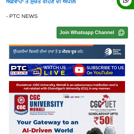
ਅਫ਼ਵਾਹਾਂ ਤੋਂ ਸੁਚੇਤ ਰਹਿਣ ਦੀ ਅਪੀਲ
- PTC NEWS
Join Whatsapp Channel