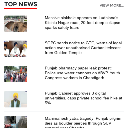
TOP NEWS
VIEW MORE...
Massive sinkhole appears on Ludhiana's
Kitchlu Nagar road, 20-foot-deep collapse
sparks safety fears
SGPC sends notice to GTC, warns of legal
action over unauthorised Gurbani telecast
from Golden Temple
Punjab pharmacy paper leak protest:
Police use water cannons on ABVP, Youth
Congress workers in Chandigarh
Punjab Cabinet approves 3 digital
universities, caps private school fee hike at
5%
Manimahesh yatra tragedy: Punjab pilgrim
dies as boulder pierces through SUV
sunroof near Chamba