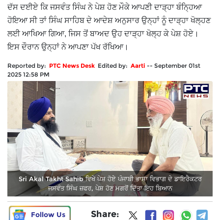
ਦੱਸ ਦਈਏ ਕਿ ਜਸਵੰਤ ਸਿੰਘ ਨੇ ਪੇਸ਼ ਹੋਣ ਮੌਕੇ ਆਪਣੀ ਦਾੜ੍ਹਾ ਬੰਨ੍ਹਿਆ
ਹੋਇਆ ਸੀ ਤਾਂ ਸਿੰਘ ਸਾਹਿਬ ਦੇ ਆਦੇਸ਼ ਅਨੁਸਾਰ ਉਨ੍ਹਾਂ ਨੂੰ ਦਾੜ੍ਹਾ ਖੋਲ੍ਹਣ
ਲਈ ਆਖਿਆ ਗਿਆ, ਜਿਸ ਤੋਂ ਬਾਅਦ ਉਹ ਦਾੜ੍ਹਾ ਖੋਲ੍ਹ ਕੇ ਪੇਸ਼ ਹੋਏ।
ਇਸ ਦੌਰਾਨ ਉਨ੍ਹਾਂ ਨੇ ਆਪਣਾ ਪੱਖ ਰੱਖਿਆ।
Reported by:
PTC News Desk
Edited by:
Aarti
--
September 01st
2025 12:58 PM
Sri Akal Takht Sahib ਵਿਖੇ ਪੇਸ਼ ਹੋਏ ਪੰਜਾਬੀ ਭਾਸ਼ਾ ਵਿਭਾਗ ਦੇ ਡਾਇਰੈਕਟਰ
ਜਸਵੰਤ ਸਿੰਘ ਜ਼ਫਰ, ਪੇਸ਼ ਹੋਣ ਮਗਰੋਂ ਦਿੱਤਾ ਇਹ ਬਿਆਨ
Share:
Follow Us