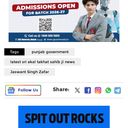
Tags
punjab government
latest sri akal takhat sahib ji news
Jaswant Singh Zafar
Share:
Follow Us