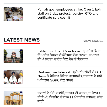
Punjab govt employees strike: Over 1 lakh
staff on 3-day protest; registry, RTO and
certificate services hit
LATEST NEWS
VIEW MORE...
Lakhimpur Kheri Case News : ਸੁਪਰੀਮ ਕੋਰਟ
ਤੋਂ ਅਸ਼ੀਸ਼ ਮਿਸ਼ਰਾ ਨੂੰ ਲੱਗਿਆ ਵੱਡਾ ਝਟਕਾ ; ਜ਼ਮਾਨਤ
ਦੀਆਂ ਸ਼ਰਤਾਂ ’ਚ ਹੋਰ ਢਿੱਲ ਦੇਣ ਤੋਂ ਇਨਕਾਰ
Gurbani Live Telecast : ਸ਼੍ਰੋਮਣੀ ਕਮੇਟੀ ਨੇ GTC
News ਨੂੰ ਭੇਜਿਆ ਨੋਟਿਸ, ਗੁਰਬਾਣੀ ਪ੍ਰਸਾਰਣ ਦੇ ਸਾਰੇ
ਅਧਿਕਾਰ SGPC ਕੋਲ ਰਾਖਵੇਂ
ਸਵਾਲਾਂ ਦੇ ਘੇਰੇ ’ਚ ਅੰਮ੍ਰਿਤਸਰ ਦੀ ਫਤਾਹਪੁਰ ਜੇਲ੍ਹ !
ਬੀੜੀਆਂ, ਸਿਗਰੇਟ ਦੇ ਨਾਲ 11 ਮੋਬਾਈਲ ਬਰਾਮਦ, ਜਾਂਚ
ਜਾਰੀ