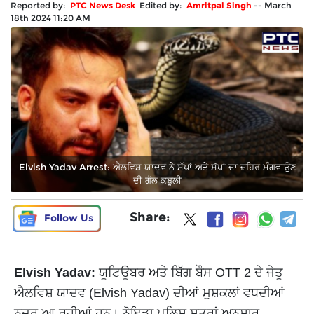
Reported by:
PTC News Desk
Edited by:
Amritpal Singh
--
March
18th 2024 11:20 AM
Elvish Yadav Arrest: ਐਲਵਿਸ਼ ਯਾਦਵ ਨੇ ਸੱਪਾਂ ਅਤੇ ਸੱਪਾਂ ਦਾ ਜ਼ਹਿਰ ਮੰਗਵਾਉਣ
ਦੀ ਗੱਲ ਕਬੂਲੀ
Share:
Follow Us
Elvish Yadav:
ਯੂਟਿਊਬਰ ਅਤੇ ਬਿੱਗ ਬੌਸ OTT 2 ਦੇ ਜੇਤੂ
ਐਲਵਿਸ਼ ਯਾਦਵ (Elvish Yadav) ਦੀਆਂ ਮੁਸ਼ਕਲਾਂ ਵਧਦੀਆਂ
ਨਜ਼ਰ ਆ ਰਹੀਆਂ ਹਨ। ਨੋਇਡਾ ਪੁਲਿਸ ਸੂਤਰਾਂ ਅਨੁਸਾਰ