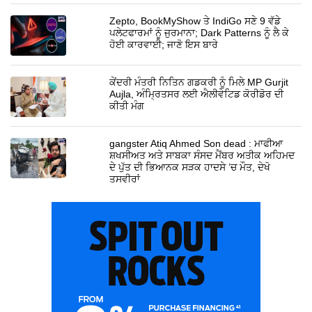
Zepto, BookMyShow ਤੇ IndiGo ਸਣੇ 9 ਵੱਡੇ
ਪਲੇਟਫਾਰਮਾਂ ਨੂੰ ਜੁਰਮਾਨਾ; Dark Patterns ਨੂੰ ਲੈ ਕੇ
ਹੋਈ ਕਾਰਵਾਈ; ਜਾਣੋ ਇਸ ਬਾਰੇ
ਕੇਂਦਰੀ ਮੰਤਰੀ ਨਿਤਿਨ ਗਡਕਰੀ ਨੂੰ ਮਿਲੇ MP Gurjit
Aujla, ਅੰਮ੍ਰਿਤਸਰ ਲਈ ਐਲੀਵੇਟਿਡ ਕੋਰੀਡੋਰ ਦੀ
ਕੀਤੀ ਮੰਗ
gangster Atiq Ahmed Son dead : ਮਾਫੀਆ
ਸ਼ਖਸੀਅਤ ਅਤੇ ਸਾਬਕਾ ਸੰਸਦ ਮੈਂਬਰ ਅਤੀਕ ਅਹਿਮਦ
ਦੇ ਪੁੱਤ ਦੀ ਭਿਆਨਕ ਸੜਕ ਹਾਦਸੇ ’ਚ ਮੌਤ, ਦੇਖੋ
ਤਸਵੀਰਾਂ