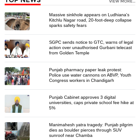
VIEW MORE...
Massive sinkhole appears on Ludhiana's
Kitchlu Nagar road, 20-foot-deep collapse
sparks safety fears
SGPC sends notice to GTC, warns of legal
action over unauthorised Gurbani telecast
from Golden Temple
Punjab pharmacy paper leak protest:
Police use water cannons on ABVP, Youth
Congress workers in Chandigarh
Punjab Cabinet approves 3 digital
universities, caps private school fee hike at
5%
Manimahesh yatra tragedy: Punjab pilgrim
dies as boulder pierces through SUV
sunroof near Chamba