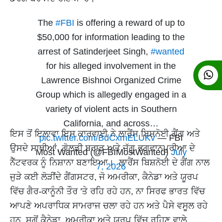
The
#FBI
is offering a reward of up to
$50,000 for information leading to the
arrest of Satinderjeet Singh,
#wanted
for his alleged involvement in the
Lawrence Bishnoi Organized Crime
Group which is allegedly engaged in a
variety of violent acts in Southern
California, and across…
ਇਸ ਤੋਂ ਇਲਾਵਾ ਇਸ ਕਾਰਵਾਈ ਨੇ ਲਾਰੈਂਸ ਬਿਸ਼ਨੋਈ ਗੈਂਗ ਅਤੇ
pic.twitter.com/BdCxmELUKv
— FBI
ਉਸਦੇ ਸਾਥੀਆਂ, ਗੋਲਡੀ ਬਰਾੜ ਅਤੇ ਜੱਗੂ ਭਗਵਾਨਪੁਰੀਆ ਦੇ
Most Wanted (@FBIMostWanted)
July
ਨੈੱਟਵਰਕ ਨੂੰ ਨਿਸ਼ਾਨਾ ਬਣਾਇਆ। ਲਾਰੈਂਸ ਬਿਸ਼ਨੋਈ ਦੇ ਗੈਂਗ ਨਾਲ
7, 2026
ਜੁੜੇ ਕਈ ਲੋੜੀਂਦੇ ਗੈਂਗਸਟਰ, ਜੋ ਅਮਰੀਕਾ, ਕੈਨੇਡਾ ਅਤੇ ਯੂਰਪ
ਵਿੱਚ ਗੈਰ-ਕਾਨੂੰਨੀ ਤੌਰ 'ਤੇ ਰਹਿ ਰਹੇ ਹਨ, ਨਾ ਸਿਰਫ ਭਾਰਤ ਵਿੱਚ
ਆਪਣੇ ਅਪਰਾਧਿਕ ਸਾਮਰਾਜ ਚਲਾ ਰਹੇ ਹਨ ਅਤੇ ਪੈਸੇ ਵਸੂਲ ਰਹੇ
ਹਨ, ਸਗੋਂ ਕੈਨੇਡਾ, ਅਮਰੀਕਾ ਅਤੇ ਯੂਰਪ ਵਿੱਚ ਰਹਿਣ ਵਾਲੇ