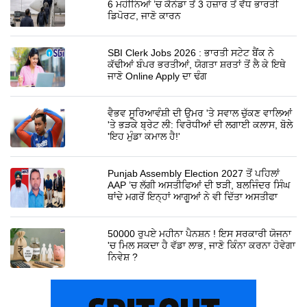
6 ਮਹੀਨਿਆਂ ’ਚ ਕੈਨੇਡਾ ਤੋਂ 3 ਹਜ਼ਾਰ ਤੋਂ ਵੱਧ ਭਾਰਤੀ
ਡਿਪੋਰਟ, ਜਾਣੋ ਕਾਰਨ
SBI Clerk Jobs 2026 : ਭਾਰਤੀ ਸਟੇਟ ਬੈਂਕ ਨੇ
ਕੱਢੀਆਂ ਬੰਪਰ ਭਰਤੀਆਂ, ਯੋਗਤਾ ਸ਼ਰਤਾਂ ਤੋਂ ਲੈ ਕੇ ਇਥੇ
ਜਾਣੋ Online Apply ਦਾ ਢੰਗ
ਵੈਭਵ ਸੂਰਿਆਵੰਸ਼ੀ ਦੀ ਉਮਰ 'ਤੇ ਸਵਾਲ ਚੁੱਕਣ ਵਾਲਿਆਂ
'ਤੇ ਭੜਕੇ ਬ੍ਰੇਟ ਲੀ: ਵਿਰੋਧੀਆਂ ਦੀ ਲਗਾਈ ਕਲਾਸ, ਬੋਲੇ
'ਇਹ ਮੁੰਡਾ ਕਮਾਲ ਹੈ!'
Punjab Assembly Election 2027 ਤੋਂ ਪਹਿਲਾਂ
AAP ’ਚ ਲੱਗੀ ਅਸਤੀਫਿਆਂ ਦੀ ਝੜੀ, ਬਲਜਿੰਦਰ ਸਿੰਘ
ਥਾਂਦੇ ਮਗਰੋਂ ਇਨ੍ਹਾਂ ਆਗੂਆਂ ਨੇ ਵੀ ਦਿੱਤਾ ਅਸਤੀਫਾ
50000 ਰੁਪਏ ਮਹੀਨਾ ਪੈਨਸ਼ਨ ! ਇਸ ਸਰਕਾਰੀ ਯੋਜਨਾ
'ਚ ਮਿਲ ਸਕਦਾ ਹੈ ਵੱਡਾ ਲਾਭ, ਜਾਣੋ ਕਿੰਨਾ ਕਰਨਾ ਹੋਵੇਗਾ
ਨਿਵੇਸ਼ ?