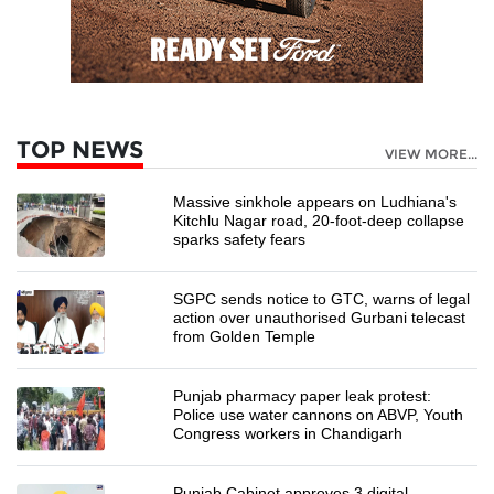
TOP NEWS
VIEW MORE...
Massive sinkhole appears on Ludhiana's
Kitchlu Nagar road, 20-foot-deep collapse
sparks safety fears
SGPC sends notice to GTC, warns of legal
action over unauthorised Gurbani telecast
from Golden Temple
Punjab pharmacy paper leak protest:
Police use water cannons on ABVP, Youth
Congress workers in Chandigarh
Punjab Cabinet approves 3 digital