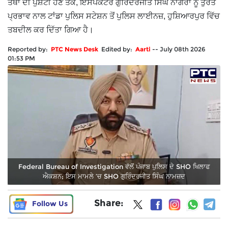
ਤੱਥਾਂ ਦੀ ਪੁਸ਼ਟੀ ਹੋਣ ਤੱਕ, ਇੰਸਪੈਕਟਰ ਗੁਰਿੰਦਰਜੀਤ ਸਿੰਘ ਨਾਗਰਾ ਨੂੰ ਤੁਰੰਤ
ਪ੍ਰਭਾਵ ਨਾਲ ਟਾਂਡਾ ਪੁਲਿਸ ਸਟੇਸ਼ਨ ਤੋਂ ਪੁਲਿਸ ਲਾਈਨਜ਼, ਹੁਸ਼ਿਆਰਪੁਰ ਵਿੱਚ
ਤਬਦੀਲ ਕਰ ਦਿੱਤਾ ਗਿਆ ਹੈ।
Reported by:
PTC News Desk
Edited by:
Aarti
--
July 08th 2026
01:53 PM
Federal Bureau of Investigation ਵੱਲੋਂ ਪੰਜਾਬ ਪੁਲਿਸ ਦੇ SHO ਖਿਲਾਫ
ਐਕਸ਼ਨ; ਇਸ ਮਾਮਲੇ ’ਚ SHO ਗੁਰਿੰਦਰਜੀਤ ਸਿੰਘ ਨਾਮਜ਼ਦ
Share:
Follow Us