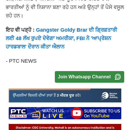
ਭਾਰਤੀਆਂ ਨੂੰ ਵੀ ਨਿਸ਼ਾਨਾ ਬਣਾ ਰਹੇ ਹਨ ਅਤੇ ਉਨ੍ਹਾਂ ਤੋਂ ਪੈਸੇ ਵਸੂਲ
ਰਹੇ ਹਨ।
ਇਹ ਵੀ ਪੜ੍ਹੋ :
Gangster Goldy Brar ਦੀ ਗ੍ਰਿਫ਼ਤਾਰੀ
ਲਈ 48 ਲੱਖ ਰੁਪਏ ਦੇਵੇਗਾ ਅਮਰੀਕਾ, FBI ਨੇ 'ਆਪ੍ਰੇਸ਼ਨ
ਹਾਰਡਬਾਲ' ਦੌਰਾਨ ਕੀਤਾ ਐਲਾਨ
- PTC NEWS
Join Whatsapp Channel