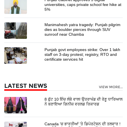
universities, caps private school fee hike at
5%
Manimahesh yatra tragedy: Punjab pilgrim
dies as boulder pierces through SUV
sunroof near Chamba
Punjab govt employees strike: Over 1 lakh
staff on 3-day protest; registry, RTO and
certificate services hit
LATEST NEWS
VIEW MORE...
8 ਫੁੱਟ 10 ਇੰਚ ਲੰਬੇ ਵਾਲ! ਉਤਰਾਖੰਡ ਦੀ ਰੇਣੂ ਧਾਰਿਆਲ
ਨੇ ਬਣਾਇਆ ਗਿਨੀਜ਼ ਵਰਲਡ ਰਿਕਾਰਡ
Canada ’ਚ ਭਾਰਤੀਆਂ ’ਤੇ ਡਿਪੋਰਟੇਸ਼ਨ ਦੀ ਤਲਵਾਰ !