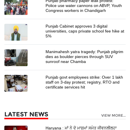
Punjab pharmacy paper leak protest:
Police use water cannons on ABVP, Youth
Congress workers in Chandigarh
Punjab Cabinet approves 3 digital
universities, caps private school fee hike at
5%
Manimahesh yatra tragedy: Punjab pilgrim
dies as boulder pierces through SUV
sunroof near Chamba
Punjab govt employees strike: Over 1 lakh
staff on 3-day protest; registry, RTO and
certificate services hit
LATEST NEWS
VIEW MORE...
Haryana : ਮਾਂ ਨੇ ਦੋ ਮਾਸੂਮਾਂ ਸਮੇਤ ਜੀਵਨਲੀਲ੍ਹਾ