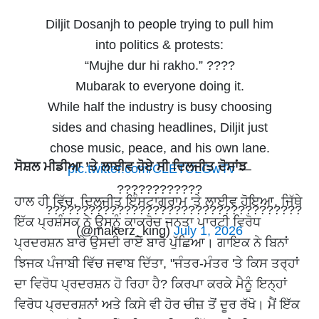
Diljit Dosanjh to people trying to pull him
into politics & protests:
“Mujhe dur hi rakho.” ????
Mubarak to everyone doing it.
While half the industry is busy choosing
sides and chasing headlines, Diljit just
chose music, peace, and his own lane.
ਸੋਸ਼ਲ ਮੀਡੀਆ ’ਤੇ ਲਾਈਵ ਹੋਏ ਸੀ ਦਿਲਜੀਤ ਦੋਸਾਂਝ
pic.twitter.com/CLETULGwTv
—
????????????
ਹਾਲ ਹੀ ਵਿੱਚ, ਦਿਲਜੀਤ ਇੰਸਟਾਗ੍ਰਾਮ 'ਤੇ ਲਾਈਵ ਹੋਇਆ, ਜਿੱਥੇ
????????????????????????????????????
ਇੱਕ ਪ੍ਰਸ਼ੰਸਕ ਨੇ ਉਸਨੂੰ ਕਾਕਰੋਚ ਜਨਤਾ ਪਾਰਟੀ ਵਿਰੋਧ
(@makerz_king)
July 1, 2026
ਪ੍ਰਦਰਸ਼ਨ ਬਾਰੇ ਉਸਦੀ ਰਾਏ ਬਾਰੇ ਪੁੱਛਿਆ। ਗਾਇਕ ਨੇ ਬਿਨਾਂ
ਝਿਜਕ ਪੰਜਾਬੀ ਵਿੱਚ ਜਵਾਬ ਦਿੱਤਾ, "ਜੰਤਰ-ਮੰਤਰ 'ਤੇ ਕਿਸ ਤਰ੍ਹਾਂ
ਦਾ ਵਿਰੋਧ ਪ੍ਰਦਰਸ਼ਨ ਹੋ ਰਿਹਾ ਹੈ? ਕਿਰਪਾ ਕਰਕੇ ਮੈਨੂੰ ਇਨ੍ਹਾਂ
ਵਿਰੋਧ ਪ੍ਰਦਰਸ਼ਨਾਂ ਅਤੇ ਕਿਸੇ ਵੀ ਹੋਰ ਚੀਜ਼ ਤੋਂ ਦੂਰ ਰੱਖੋ। ਮੈਂ ਇੱਕ