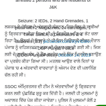
arrested 2 persons who are residents of
J&K
Seizure: 2 IEDs, 2 Hand Grenades, 1
ਲਸ਼ਕਰ-ਏ-ਤੋਇਬਾ ਦੇ ਅੱਤਵਾਦੀ ਸੰਗਠਨ, ਜਿਸ ਵਿਚ ਦੋ ਸਾਥੀਆਂ
pistol with 2 Magazines, 24 cartridges, 1
ਨੂੰ ਗ੍ਰਿਫਤਾਰ ਕੀਤਾ ਗਿਆ ਸੀ, ਨੂੰ ਫਿਰਦੌਸ ਅਹਿਮਦ ਭੱਟ ਚਲਾ
Timer Switch, 8 Detonators & 4
ਰਿਹਾ ਹੈ। ਉਨ੍ਹਾਂ ਦੇ ਇਸ਼ਾਰੇ 'ਤੇ ਹੀ ਇਸ ਤਿਉਹਾਰੀ ਸੀਜ਼ਨ ਦੌਰਾਨ
Batteries (1/2)
pic.twitter.com/IkyVID8IvI
ਪੰਜਾਬ ਨੂੰ ਦਹਿਸ਼ਤਜ਼ਦਾ ਕਰਨ ਦੀ ਯੋਜਨਾ ਬਣਾਈ ਗਈ ਸੀ। ਜਿਸ
— DGP Punjab Police
ਲਈ ਦੋ ਟਾਈਮ ਬੰਬ, ਦੋ ਹੈਂਡ ਗਰਨੇਡ ਅਤੇ ਇੱਕ ਪਿਸਤੌਲ ਬਣਾਉਣ
(@DGPPunjabPolice)
October 14, 2023
ਦਾ ਪ੍ਰਬੰਧ ਕੀਤਾ ਗਿਆ ਸੀ। ਮਤਲਬ ਆਉਣ ਵਾਲੇ ਦਿਨਾਂ 'ਚ
ਪੰਜਾਬ 'ਚ 4 ਅੱਤਵਾਦੀ ਵਾਰਦਾਤਾਂ ਨੂੰ ਅੰਜਾਮ ਦੇਣ ਦੀ ਪਲਾਨਿੰਗ
ਚੱਲ ਰਹੀ ਸੀ।
SSOC ਅੰਮ੍ਰਿਤਸਰ ਦੀ ਟੀਮ ਨੇ ਅੱਤਵਾਦੀਆਂ ਨੂੰ ਗ੍ਰਿਫਤਾਰ
ਕਰਨ ਲਈ ਪੁੱਛਗਿੱਛ ਸ਼ੁਰੂ ਕਰ ਦਿੱਤੀ ਹੈ। ਜਲਦੀ ਹੀ ਮੁਲਜ਼ਮਾਂ ਨੂੰ
ਅਦਾਲਤ ਵਿੱਚ ਪੇਸ਼ ਕੀਤਾ ਜਾਵੇਗਾ। ਪੁਲਿਸ ਨੇ ਮੁਲਜ਼ਮਾਂ ਕੋਲੋਂ 2