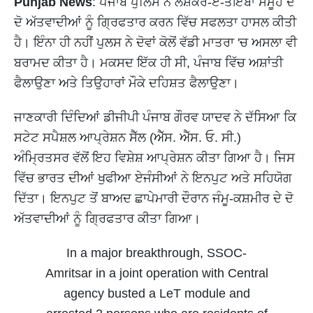
Punjab News
: ਪੰਜਾਬ ਪੁਲਿਸ ਨੇ ਲਸ਼ਕਰ-ਏ-ਤੋਇਬਾ ਸਮੂਹ ਦੇ
ਦੋ ਅੱਤਵਾਦੀਆਂ ਨੂੰ ਗ੍ਰਿਫਤਾਰ ਕਰਨ ਵਿੱਚ ਸਫਲਤਾ ਹਾਸਲ ਕੀਤੀ
ਹੈ। ਇੰਨਾ ਹੀ ਨਹੀਂ ਪੁਲਸ ਨੇ ਦੋਵਾਂ ਕੋਲੋਂ ਵੱਡੀ ਮਾਤਰਾ 'ਚ ਅਸਲਾ ਵੀ
ਬਰਾਮਦ ਕੀਤਾ ਹੈ। ਮਕਸਦ ਇੱਕ ਹੀ ਸੀ, ਪੰਜਾਬ ਵਿੱਚ ਅਸ਼ਾਂਤੀ
ਫੈਲਾਉਣਾ ਅਤੇ ਤਿਉਹਾਰਾਂ ਮੌਕੇ ਦਹਿਸ਼ਤ ਫੈਲਾਉਣਾ।
ਜਾਣਕਾਰੀ ਦਿੰਦਿਆਂ ਡੀਜੀਪੀ ਪੰਜਾਬ ਗੌਰਵ ਯਾਦਵ ਨੇ ਦੱਸਿਆ ਕਿ
ਸਟੇਟ ਸਪੈਸ਼ਲ ਆਪ੍ਰੇਸ਼ਨ ਸੈੱਲ (ਐੱਸ. ਐੱਸ. ਓ. ਸੀ.)
ਅੰਮ੍ਰਿਤਸਰ ਵੱਲੋਂ ਇਹ ਵਿਸ਼ੇਸ਼ ਆਪ੍ਰੇਸ਼ਨ ਕੀਤਾ ਗਿਆ ਹੈ। ਜਿਸ
ਵਿੱਚ ਭਾਰਤ ਦੀਆਂ ਖੁਫੀਆ ਏਜੰਸੀਆਂ ਨੇ ਇਨਪੁਟ ਅਤੇ ਸਹਿਯੋਗ
ਦਿੱਤਾ। ਇਨਪੁਟ ਤੋਂ ਬਾਅਦ ਛਾਪੇਮਾਰੀ ਦੌਰਾਨ ਜੰਮੂ-ਕਸ਼ਮੀਰ ਦੇ ਦੋ
ਅੱਤਵਾਦੀਆਂ ਨੂੰ ਗ੍ਰਿਫਤਾਰ ਕੀਤਾ ਗਿਆ।
In a major breakthrough, SSOC-
Amritsar in a joint operation with Central
agency busted a LeT module and