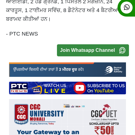
ਆਈਈਡੀ, 2 ਹੈਂਡ ਗ੍ਰਨੇਡ, 1 ਪਿਸਤੌਲ 2 ਮੈਗਜ਼ੀਨ, 24
ਕਾਰਤੂਸ, 1 ਟਾਈਮਰ ਸਵਿੱਚ, 8 ਡੈਟੋਨੇਟਰ ਅਤੇ 4 ਬੈਟਰੀਆਂ
ਬਰਾਮਦ ਕੀਤੀਆਂ ਹਨ।
- PTC NEWS
Join Whatsapp Channel