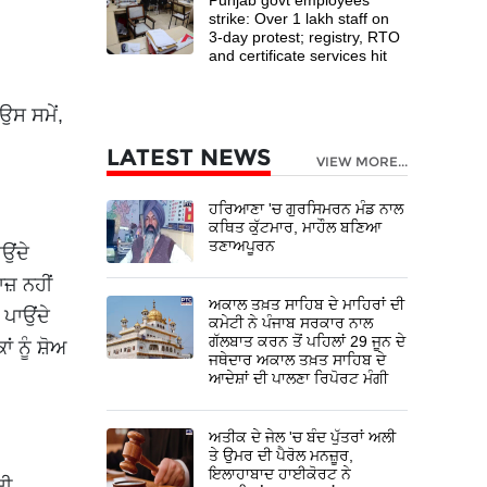
strike: Over 1 lakh staff on
3-day protest; registry, RTO
and certificate services hit
ਉਸ ਸਮੇਂ,
LATEST NEWS
VIEW MORE...
ਹਰਿਆਣਾ 'ਚ ਗੁਰਸਿਮਰਨ ਮੰਡ ਨਾਲ
ਕਥਿਤ ਕੁੱਟਮਾਰ, ਮਾਹੌਲ ਬਣਿਆ
ਤਣਾਅਪੂਰਨ
ਉਂਦੇ
਼ ਨਹੀਂ
ਅਕਾਲ ਤਖ਼ਤ ਸਾਹਿਬ ਦੇ ਮਾਹਿਰਾਂ ਦੀ
 ਪਾਉਂਦੇ
ਕਮੇਟੀ ਨੇ ਪੰਜਾਬ ਸਰਕਾਰ ਨਾਲ
ਗੱਲਬਾਤ ਕਰਨ ਤੋਂ ਪਹਿਲਾਂ 29 ਜੂਨ ਦੇ
ਂ ਨੂੰ ਸ਼ੋਅ
ਜਥੇਦਾਰ ਅਕਾਲ ਤਖ਼ਤ ਸਾਹਿਬ ਦੇ
ਆਦੇਸ਼ਾਂ ਦੀ ਪਾਲਣਾ ਰਿਪੋਰਟ ਮੰਗੀ
ਅਤੀਕ ਦੇ ਜੇਲ 'ਚ ਬੰਦ ਪੁੱਤਰਾਂ ਅਲੀ
ਤੇ ਉਮਰ ਦੀ ਪੈਰੋਲ ਮਨਜ਼ੂਰ,
ਇਲਾਹਾਬਾਦ ਹਾਈਕੋਰਟ ਨੇ
ਦੀ