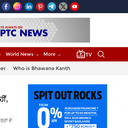
World News
More
her
Who is Bhawana Kanth
ੀਂ,
੍ਹਾਂ ਦੇ