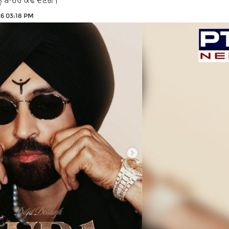
ਨੂੰ ਬਾਹਰ ਕੱਢ ਦੇਣਗੇ।
26 03:18 PM