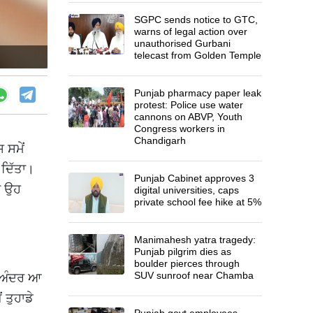
SGPC sends notice to GTC,
warns of legal action over
unauthorised Gurbani
telecast from Golden Temple
Punjab pharmacy paper leak
protest: Police use water
cannons on ABVP, Youth
Congress workers in
Chandigarh
 ਸਮੇਂ
 ਦਿੱਤਾ।
Punjab Cabinet approves 3
ਿ ਉਹ
digital universities, caps
private school fee hike at 5%
Manimahesh yatra tragedy:
Punjab pilgrim dies as
boulder pierces through
SUV sunroof near Chamba
ਂ ਅੰਦਰ ਆ
ਂ ਤੁਹਾਡੇ
Punjab govt employees