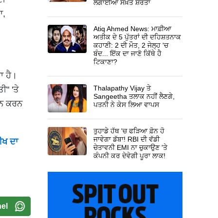
ਲਗਾਈਆਂ ਸਖ਼ਤ ਸ਼ਰਤਾਂ
ਾ,
Atiq Ahmed News: ਮਾਫ਼ੀਆ
ਅਤੀਕ ਦੇ 5 ਪੁੱਤਰਾਂ ਦੀ ਦਹਿਸ਼ਤਨਾਕ
ਕਹਾਣੀ: 2 ਦੀ ਮੌਤ, 2 ਜੇਲ੍ਹ 'ਚ
ਬੰਦ... ਇੱਕ ਦਾ ਜਾਣੋ ਕਿੱਥੇ ਹੈ
ਟਿਕਾਣਾ?
ਾ ਹੈ।
Thalapathy Vijay ਤੇ
ੀ" 'ਤੇ
Sangeetha ਤਲਾਕ ਨਹੀਂ ਲੈਣਗੇ,
ੰਜਨ ਕਰਨ
ਪਤਨੀ ਨੇ ਕੇਸ ਲਿਆ ਵਾਪਸ
ਤੁਹਾਡੇ ਹੱਥ 'ਚ ਫੜਿਆ ਫ਼ੋਨ ਹੋ
ਜਾਵੇਗਾ ਡੱਬਾ! RBI ਦੀ ਵੱਡੀ
ੀਖ ਦਾ
ਚੇਤਾਵਨੀ EMI ਨਾ ਚੁਕਾਉਣ 'ਤੇ
ਕੰਪਨੀ ਕਰ ਦੇਵੇਗੀ ਪੂਰਾ ਲਾਕ!
el