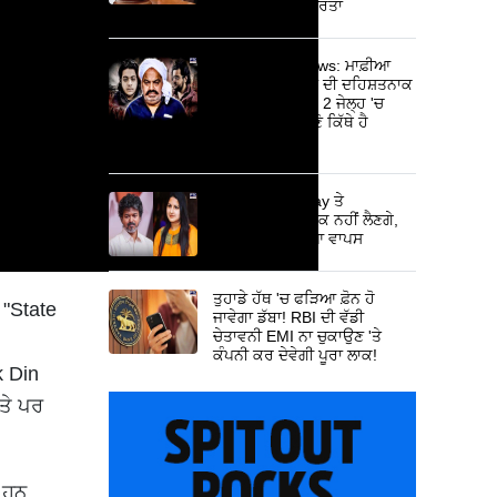
ਲਗਾਈਆਂ ਸਖ਼ਤ ਸ਼ਰਤਾਂ
Atiq Ahmed News: ਮਾਫ਼ੀਆ
ਅਤੀਕ ਦੇ 5 ਪੁੱਤਰਾਂ ਦੀ ਦਹਿਸ਼ਤਨਾਕ
ਕਹਾਣੀ: 2 ਦੀ ਮੌਤ, 2 ਜੇਲ੍ਹ 'ਚ
ਬੰਦ... ਇੱਕ ਦਾ ਜਾਣੋ ਕਿੱਥੇ ਹੈ
ਟਿਕਾਣਾ?
Thalapathy Vijay ਤੇ
Sangeetha ਤਲਾਕ ਨਹੀਂ ਲੈਣਗੇ,
ਪਤਨੀ ਨੇ ਕੇਸ ਲਿਆ ਵਾਪਸ
ਤੁਹਾਡੇ ਹੱਥ 'ਚ ਫੜਿਆ ਫ਼ੋਨ ਹੋ
 "State
ਜਾਵੇਗਾ ਡੱਬਾ! RBI ਦੀ ਵੱਡੀ
ਚੇਤਾਵਨੀ EMI ਨਾ ਚੁਕਾਉਣ 'ਤੇ
ਕੰਪਨੀ ਕਰ ਦੇਵੇਗੀ ਪੂਰਾ ਲਾਕ!
k Din
ਤੇ ਪਰ
 ਹਨ,