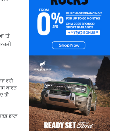
ਆ 'ਤੇ
 ਭਰਤੀ
 ਜਾ ਰਹੀ
 ਜਿਸ ਕਾਰਨ
ਅਦ ਹੀ
ਿਰਫ਼ ਡਾਟਾ