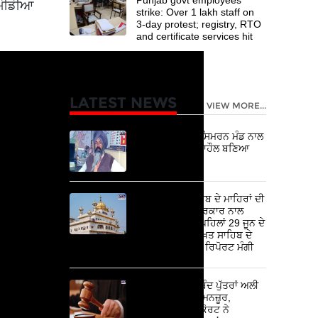
 ਮੀਡੀਆ
strike: Over 1 lakh staff on
3-day protest; registry, RTO
and certificate services hit
LATEST NEWS
VIEW MORE...
ਹਰਿਆਣਾ 'ਚ ਗੁਰਸਿਮਰਨ ਮੰਡ ਨਾਲ
ਕਥਿਤ ਕੁੱਟਮਾਰ, ਮਾਹੌਲ ਬਣਿਆ
ਤਣਾਅਪੂਰਨ
ਅਕਾਲ ਤਖ਼ਤ ਸਾਹਿਬ ਦੇ ਮਾਹਿਰਾਂ ਦੀ
ਕਮੇਟੀ ਨੇ ਪੰਜਾਬ ਸਰਕਾਰ ਨਾਲ
ਗੱਲਬਾਤ ਕਰਨ ਤੋਂ ਪਹਿਲਾਂ 29 ਜੂਨ ਦੇ
ਜਥੇਦਾਰ ਅਕਾਲ ਤਖ਼ਤ ਸਾਹਿਬ ਦੇ
ਆਦੇਸ਼ਾਂ ਦੀ ਪਾਲਣਾ ਰਿਪੋਰਟ ਮੰਗੀ
ਅਤੀਕ ਦੇ ਜੇਲ 'ਚ ਬੰਦ ਪੁੱਤਰਾਂ ਅਲੀ
ਤੇ ਉਮਰ ਦੀ ਪੈਰੋਲ ਮਨਜ਼ੂਰ,
ਇਲਾਹਾਬਾਦ ਹਾਈਕੋਰਟ ਨੇ