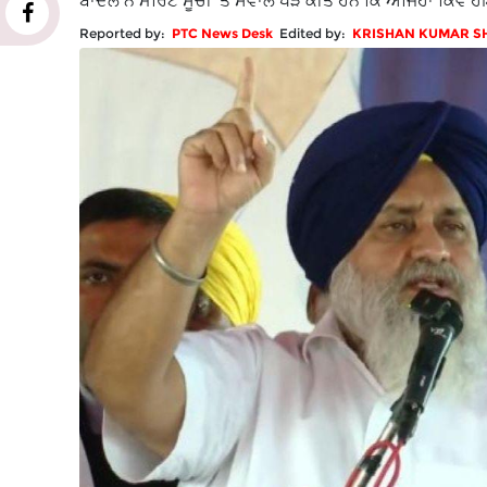
ਬਾਦਲ ਨੇ ਮੈਰਿਟ ਸੂਚੀ 'ਤੇ ਸਵਾਲ ਖੜੇ ਕੀਤੇ ਹਨ ਕਿ ਅਜਿਹਾ ਕਿਵੇਂ ਹ
Reported by:
PTC News Desk
Edited by:
KRISHAN KUMAR 