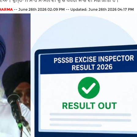
ੋਇਆ। ਉਨ੍ਹਾਂ ਨੇ ਸਾਰੇ ਮਾਮਲੇ ਦੀ ਉੱਚ ਪੱਧਰੀ ਜਾਂਚ ਦੀ ਮੰਗ ਕੀਤੀ ਹੈ।
SHARMA
--
June 26th 2026 02:09 PM
--
Updated:
June 26th 2026 04:17 PM