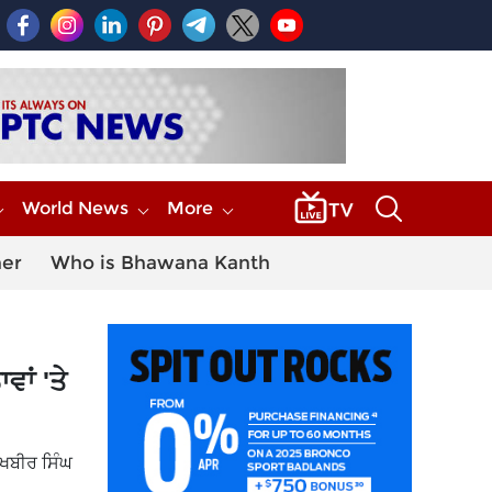
World News
More
her
Who is Bhawana Kanth
ਾਂ 'ਤੇ
ੁਖਬੀਰ ਸਿੰਘ