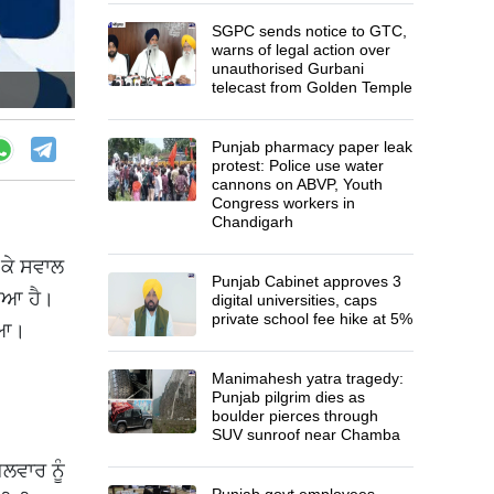
SGPC sends notice to GTC,
warns of legal action over
unauthorised Gurbani
telecast from Golden Temple
Punjab pharmacy paper leak
protest: Police use water
cannons on ABVP, Youth
Congress workers in
Chandigarh
 ਕੇ ਸਵਾਲ
Punjab Cabinet approves 3
ਾਇਆ ਹੈ।
digital universities, caps
private school fee hike at 5%
ੋਇਆ।
Manimahesh yatra tragedy:
Punjab pilgrim dies as
boulder pierces through
SUV sunroof near Chamba
ਵਾਰ ਨੂੰ
Punjab govt employees