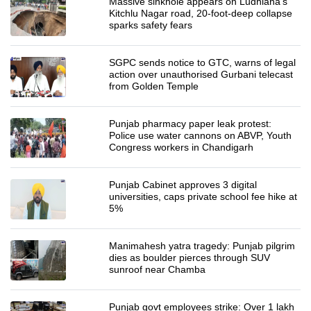
Massive sinkhole appears on Ludhiana's
Kitchlu Nagar road, 20-foot-deep collapse
sparks safety fears
SGPC sends notice to GTC, warns of legal
action over unauthorised Gurbani telecast
from Golden Temple
Punjab pharmacy paper leak protest:
Police use water cannons on ABVP, Youth
Congress workers in Chandigarh
Punjab Cabinet approves 3 digital
universities, caps private school fee hike at
5%
Manimahesh yatra tragedy: Punjab pilgrim
dies as boulder pierces through SUV
sunroof near Chamba
Punjab govt employees strike: Over 1 lakh