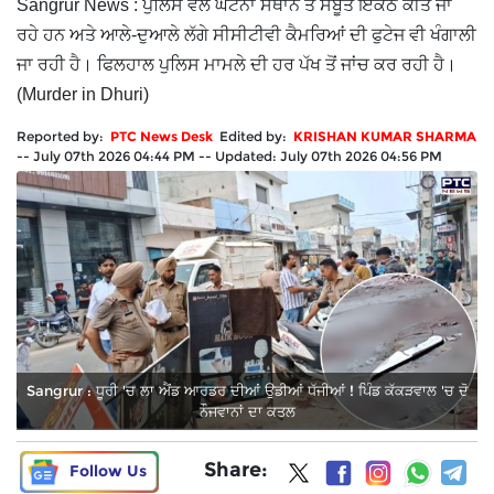
Sangrur News : ਪੁਲਿਸ ਵੱਲੋਂ ਘਟਨਾ ਸਥਾਨ ਤੋਂ ਸਬੂਤ ਇਕੱਠੇ ਕੀਤੇ ਜਾ
ਰਹੇ ਹਨ ਅਤੇ ਆਲੇ-ਦੁਆਲੇ ਲੱਗੇ ਸੀਸੀਟੀਵੀ ਕੈਮਰਿਆਂ ਦੀ ਫੁਟੇਜ ਵੀ ਖੰਗਾਲੀ
ਜਾ ਰਹੀ ਹੈ। ਫਿਲਹਾਲ ਪੁਲਿਸ ਮਾਮਲੇ ਦੀ ਹਰ ਪੱਖ ਤੋਂ ਜਾਂਚ ਕਰ ਰਹੀ ਹੈ।
(Murder in Dhuri)
Reported by:
PTC News Desk
Edited by:
KRISHAN KUMAR SHARMA
--
July 07th 2026 04:44 PM
--
Updated:
July 07th 2026 04:56 PM
Sangrur : ਧੂਰੀ 'ਚ ਲਾ ਐਂਡ ਆਰਡਰ ਦੀਆਂ ਉਡੀਆਂ ਧੱਜੀਆਂ ! ਪਿੰਡ ਕੱਕੜਵਾਲ 'ਚ ਦੋ
ਨੌਜਵਾਨਾਂ ਦਾ ਕਤਲ
Share:
Follow Us