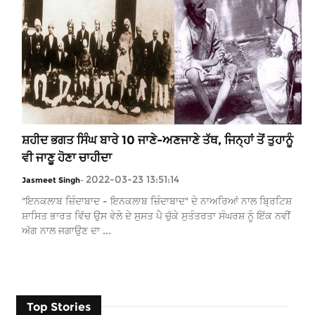
ਸ਼ਹੀਦ ਭਗਤ ਸਿੰਘ ਬਾਰੇ 10 ਜਾਣੇ-ਅਣਜਾਣੇ ਤੱਥ, ਜਿਨ੍ਹਾਂ ਤੋਂ ਤੁਹਾਨੂੰ
ਵੀ ਜਾਣੂ ਹੋਣਾ ਚਾਹੀਦਾ
2022-03-23 13:51:14
Jasmeet Singh
-
"ਇਨਕਲਾਬ ਜ਼ਿੰਦਾਬਾਦ - ਇਨਕਲਾਬ ਜ਼ਿੰਦਾਬਾਦ" ਦੇ ਨਾਅਰਿਆਂ ਨਾਲ ਬ੍ਰਿਟਿਸ਼
ਸ਼ਾਸਿਤ ਭਾਰਤ ਵਿੱਚ ਉਸ ਵੇਲੇ ਦੇ ਸੁਸਤ ਪੈ ਚੁੱਕੇ ਸੁਤੰਤਰਤਾ ਸੰਘਰਸ਼ ਨੂੰ ਇੱਕ ਨਵੀਂ
ਅੱਗ ਨਾਲ ਜਗਾਉਣ ਦਾ ...
Top Stories