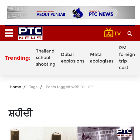
PM
Thailand
Dubai
Meta
foreign
Trending:
school
explosions
apologises
trip
shooting
cost
Home
Tags
Posts tagged with "ਸ਼ਹੀਦੀ"
ਸ਼ਹੀਦੀ