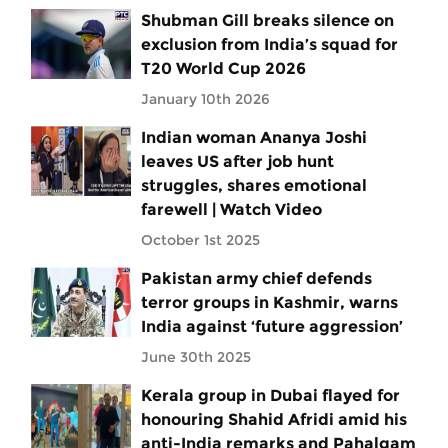
Shubman Gill breaks silence on
exclusion from India’s squad for
T20 World Cup 2026
January 10th 2026
Indian woman Ananya Joshi
leaves US after job hunt
struggles, shares emotional
farewell | Watch Video
October 1st 2025
Pakistan army chief defends
terror groups in Kashmir, warns
India against ‘future aggression’
June 30th 2025
Kerala group in Dubai flayed for
honouring Shahid Afridi amid his
anti-India remarks and Pahalgam