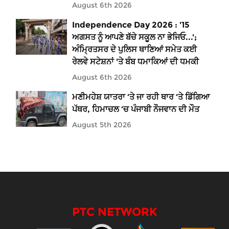
August 6th 2026
Independence Day 2026 : '15
ਅਗਸਤ ਨੂੰ ਆਪਣੇ ਬੱਚੇ ਸਕੂਲ ਨਾ ਭੇਜਿਓ...';
ਅੰਮ੍ਰਿਤਸਰ ਦੇ ਪੁਲਿਸ ਥਾਣਿਆਂ ਸਮੇਤ ਕਈ
ਰੇਲਵੇ ਸਟੇਸ਼ਨਾਂ 'ਤੇ ਬੰਬ ਧਮਾਕਿਆਂ ਦੀ ਧਮਕੀ
August 6th 2026
ਮਣੀਮਹੇਸ਼ ਯਾਤਰਾ ‘ਤੇ ਜਾ ਰਹੀ ਥਾਰ ‘ਤੇ ਡਿੱਗਿਆ
ਪੱਥਰ, ਹਿਮਾਚਲ ‘ਚ ਪੰਜਾਬੀ ਨੌਜਵਾਨ ਦੀ ਮੌਤ
August 5th 2026
PTC NETWORK