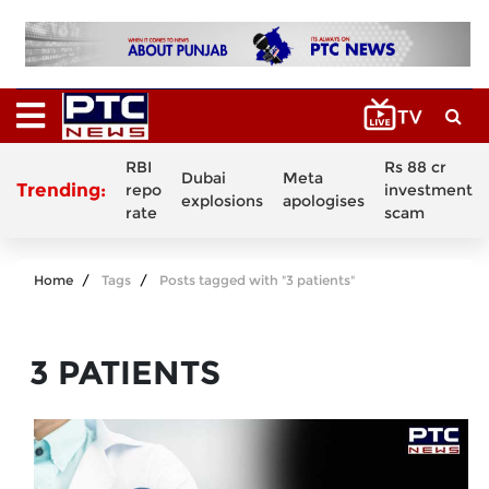
RBI
Rs 88 cr
Dubai
Meta
Trending:
repo
investment
explosions
apologises
rate
scam
Home
Tags
Posts tagged with "3 patients"
3 PATIENTS