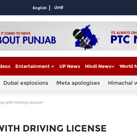
English
ਪੰਜਾਬੀ
deos
Entertainment
UP News
Hindi News
World 
Dubai explosions
Meta apologises
Himachal 
ng with Driving License"
ITH DRIVING LICENSE