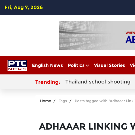
Fri, Aug 7, 2026
English News
Politics
Visual Stories
Vi
Thailand school shooting
Trending:
Home
Tags
Posts tagged with "Adhaaar Linki
ADHAAAR LINKING W