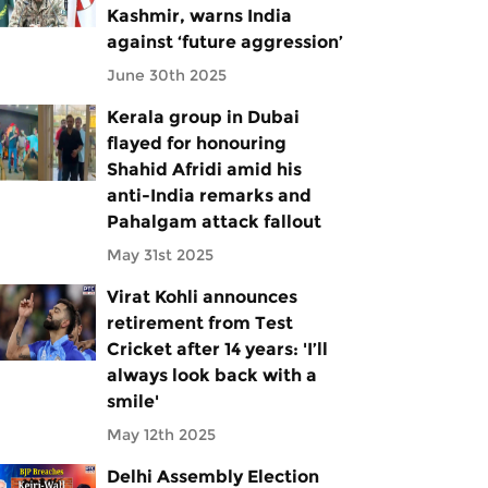
Kashmir, warns India
against ‘future aggression’
June 30th 2025
Kerala group in Dubai
flayed for honouring
Shahid Afridi amid his
anti-India remarks and
Pahalgam attack fallout
May 31st 2025
Virat Kohli announces
retirement from Test
Cricket after 14 years: 'I’ll
always look back with a
smile'
May 12th 2025
Delhi Assembly Election