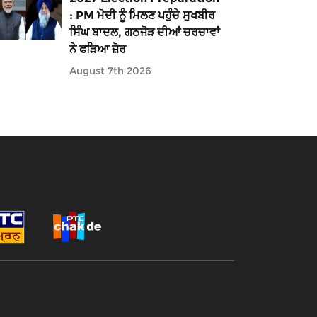
: PM ਮੋਦੀ ਨੂੰ ਮਿਲਣ ਪਹੁੰਚੇ ਸੁਖਬੀਰ
ਸਿੰਘ ਬਾਦਲ, ਗਠਜੋੜ ਦੀਆਂ ਚਰਚਾਵਾਂ
ਨੇ ਫੜਿਆ ਜ਼ੋਰ
August 7th 2026