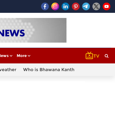
News
More
weather
Who is Bhawana Kanth