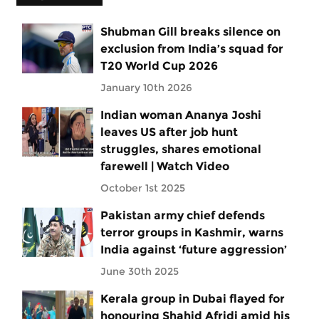
Shubman Gill breaks silence on
exclusion from India’s squad for
T20 World Cup 2026
January 10th 2026
Indian woman Ananya Joshi
leaves US after job hunt
struggles, shares emotional
farewell | Watch Video
October 1st 2025
Pakistan army chief defends
terror groups in Kashmir, warns
India against ‘future aggression’
June 30th 2025
Kerala group in Dubai flayed for
honouring Shahid Afridi amid his