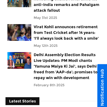
anti-India remarks and Pahalgam
attack fallout
May 31st 2025
Virat Kohli announces retirement
from Test Cricket after 14 years:
'I’ll always look back with a smile'
May 12th 2025
Delhi Assembly Election Results
Live Updates: PM Modi chants
'Yamuna Maiya Ki Jai', says Delhi
Notification Hub
freed from 'AAP-da'; promises to
repay win with development
February 8th 2025
Latest Stories