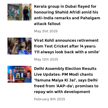
Kerala group in Dubai flayed for
honouring Shahid Afridi amid his
anti-India remarks and Pahalgam
attack fallout
May 31st 2025
Virat Kohli announces retirement
from Test Cricket after 14 years:
'I’ll always look back with a smile'
May 12th 2025
Delhi Assembly Election Results
Live Updates: PM Modi chants
'Yamuna Maiya Ki Jai', says Delhi
freed from 'AAP-da'; promises to
repay win with development
February 8th 2025