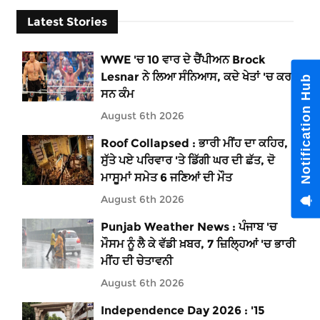
Latest Stories
WWE 'ਚ 10 ਵਾਰ ਦੇ ਚੈਂਪੀਅਨ Brock
Lesnar ਨੇ ਲਿਆ ਸੰਨਿਆਸ, ਕਦੇ ਖੇਤਾਂ 'ਚ ਕਰਦੇ
Notification Hub
ਸਨ ਕੰਮ
August 6th 2026
Roof Collapsed : ਭਾਰੀ ਮੀਂਹ ਦਾ ਕਹਿਰ,
ਸੁੱਤੇ ਪਏ ਪਰਿਵਾਰ 'ਤੇ ਡਿੱਗੀ ਘਰ ਦੀ ਛੱਤ, ਦੋ
ਮਾਸੂਮਾਂ ਸਮੇਤ 6 ਜਣਿਆਂ ਦੀ ਮੌਤ
August 6th 2026
Punjab Weather News : ਪੰਜਾਬ 'ਚ
ਮੌਸਮ ਨੂੰ ਲੈ ਕੇ ਵੱਡੀ ਖ਼ਬਰ, 7 ਜ਼ਿਲ੍ਹਿਆਂ 'ਚ ਭਾਰੀ
ਮੀਂਹ ਦੀ ਚੇਤਾਵਨੀ
August 6th 2026
Independence Day 2026 : '15