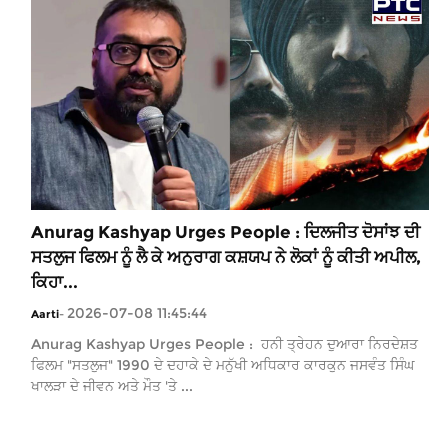
Anurag Kashyap Urges People : ਦਿਲਜੀਤ ਦੋਸਾਂਝ ਦੀ
ਸਤਲੁਜ ਫਿਲਮ ਨੂੰ ਲੈ ਕੇ ਅਨੁਰਾਗ ਕਸ਼ਯਪ ਨੇ ਲੋਕਾਂ ਨੂੰ ਕੀਤੀ ਅਪੀਲ,
ਕਿਹਾ...
2026-07-08 11:45:44
Aarti
-
Anurag Kashyap Urges People : ਹਨੀ ਤ੍ਰੇਹਨ ਦੁਆਰਾ ਨਿਰਦੇਸ਼ਤ
ਫਿਲਮ "ਸਤਲੁਜ" 1990 ਦੇ ਦਹਾਕੇ ਦੇ ਮਨੁੱਖੀ ਅਧਿਕਾਰ ਕਾਰਕੁਨ ਜਸਵੰਤ ਸਿੰਘ
ਖਾਲੜਾ ਦੇ ਜੀਵਨ ਅਤੇ ਮੌਤ 'ਤੇ ...