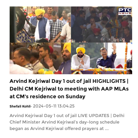
Arvind Kejriwal Day 1 out of jail HIGHLIGHTS |
Delhi CM Kejriwal to meeting with AAP MLAs
at CM's residence on Sunday
2024-05-11 13:04:25
Shefali Kohli
-
Arvind Kejriwal Day 1 out of jail LIVE UPDATES | Delhi
Chief Minister Arvind Kejriwal’s day-long schedule
began as Arvind Kejriwal offered prayers at ...