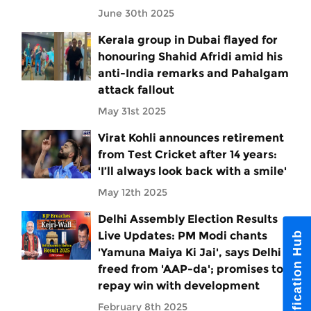
June 30th 2025
Kerala group in Dubai flayed for
honouring Shahid Afridi amid his
anti-India remarks and Pahalgam
attack fallout
May 31st 2025
Virat Kohli announces retirement
from Test Cricket after 14 years:
'I’ll always look back with a smile'
May 12th 2025
Delhi Assembly Election Results
Live Updates: PM Modi chants
Notification Hub
'Yamuna Maiya Ki Jai', says Delhi
freed from 'AAP-da'; promises to
repay win with development
February 8th 2025