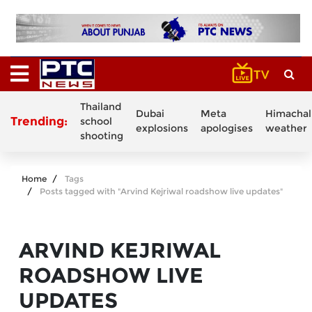
Thailand
Dubai
Meta
Himachal
Trending:
school
explosions
apologises
weather
shooting
Home
Tags
Posts tagged with "Arvind Kejriwal roadshow live updates"
ARVIND KEJRIWAL
ROADSHOW LIVE
UPDATES