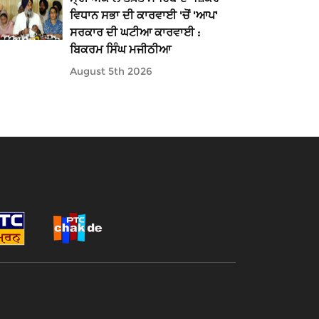
ਵਿਧਾਨ ਸਭਾ ਦੀ ਕਾਰਵਾਈ 'ਚੋਂ 'ਆਪ'
ਸਰਕਾਰ ਦੀ ਘਟੀਆ ਕਾਰਵਾਈ :
ਬਿਕਰਮ ਸਿੰਘ ਮਜੀਠੀਆ
August 5th 2026