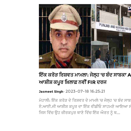
ਇੱਕ ਕਰੋੜ ਰਿਸ਼ਵਤ ਮਾਮਲਾ: ਜੇਲ੍ਹ 'ਚ ਬੰਦ ਸਾਬਕਾ 
ਆਸ਼ੀਸ਼ ਕਪੂਰ ਖ਼ਿਲਾਫ਼ ਨਵੀਂ FIR ਦਰਜ
2023-07-18 16:25:21
Jasmeet Singh
-
ਮੋਹਾਲੀ: ਇੱਕ ਕਰੋੜ ਦੇ ਰਿਸ਼ਵਤ ਦੇ ਮਾਮਲੇ 'ਚ ਜੇਲ੍ਹ 'ਚ ਬੰਦ ਸਾ
ਏ.ਆਈ.ਜੀ ਆਸ਼ੀਸ਼ ਕਪੂਰ ਦਾ ਇੱਕ ਵੀਡੀਓ ਸਾਹਮਣੇ ਆਇਆ 
ਜਿਸ ਵਿੱਚ ਉਹ ਜ਼ੀਰਕਪੁਰ ਥਾਣੇ ਵਿੱਚ ਇੱਕ ਔਰਤ ਨੂੰ ਥ...