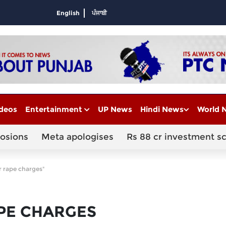
English
ਪੰਜਾਬੀ
deos
Entertainment
UP News
Hindi News
World 
losions
Meta apologises
Rs 88 cr investment s
r rape charges"
PE CHARGES