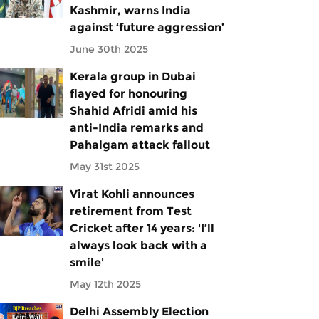
Kashmir, warns India
against ‘future aggression’
June 30th 2025
Kerala group in Dubai
flayed for honouring
Shahid Afridi amid his
anti-India remarks and
Pahalgam attack fallout
May 31st 2025
Virat Kohli announces
retirement from Test
Cricket after 14 years: 'I’ll
always look back with a
smile'
May 12th 2025
Delhi Assembly Election