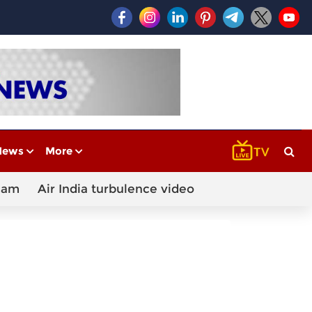
News
More
cam
Air India turbulence video