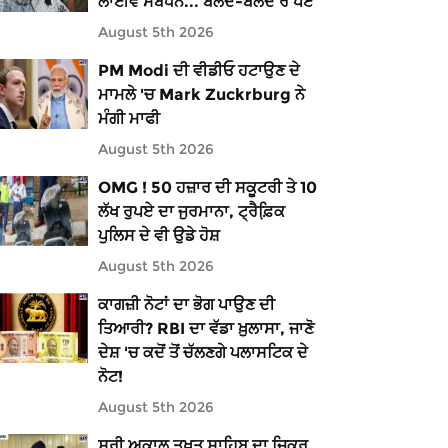
ਲਾਈਵ ਸੰਬੋਧਨ... ਬੋਲਦੇ-ਬੋਲਦੇ ਰੋ ਪਏ
August 5th 2026
PM Modi ਦੀ ਵੀਡੀਓ ਹਟਾਉਣ ਦੇ
ਮਾਮਲੇ 'ਚ Mark Zuckrburg ਨੇ
ਮੰਗੀ ਮਾਫੀ
August 5th 2026
OMG ! 50 ਹਜ਼ਾਰ ਦੀ ਸਕੂਟਰੀ ਤੇ 10
ਲੱਖ ਰੁਪਏ ਦਾ ਜੁਰਮਾਨਾ, ਟ੍ਰੈਫ਼ਿ਼ਕ
ਪੁਲਿਸ ਦੇ ਵੀ ਉਡੇ ਹੋਸ਼
August 5th 2026
ਕਾਗਜ਼ੀ ਨੋਟਾਂ ਦਾ ਭੋਗ ਪਾਉਣ ਦੀ
ਤਿਆਰੀ? RBI ਦਾ ਵੱਡਾ ਖ਼ੁਲਾਸਾ, ਜਾਣੋ
ਦੇਸ਼ 'ਚ ਕਦੋਂ ਤੋਂ ਚੱਲਣਗੇ ਪਲਾਸਟਿਕ ਦੇ
ਨੋਟ!
August 5th 2026
ਸ੍ਰੀ ਅਕਾਲ ਤਖ਼ਤ ਸਾਹਿਬ ਦਾ ਜ਼ਿਕਰ