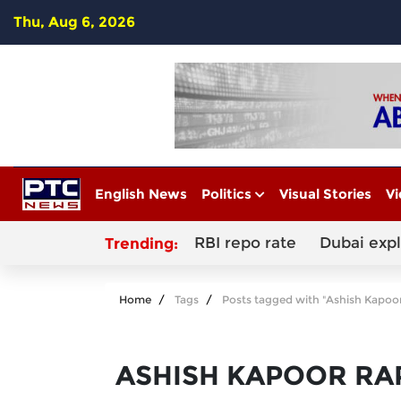
Thu, Aug 6, 2026
English News
Politics
Visual Stories
Vi
RBI repo rate
Dubai exp
Trending:
Home
Tags
Posts tagged with "Ashish Kapoo
ASHISH KAPOOR RA