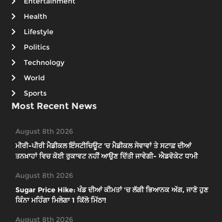
Entertainment
Health
Lifestyle
Politics
Technology
World
Sports
Most Recent News
August 8th 2026
ਮੀਰੀ-ਪੀਰੀ ਮੈਡੀਕਲ ਇੰਸਟੀਚਿਊਟ ’ਚ ਮੈਡੀਕਲ ਸੇਵਾਵਾਂ ਤੇ ਸਟਾਫ਼ ਦੀਆਂ
ਤਨਖ਼ਾਹਾਂ ਵਿਚ ਕੋਈ ਰੁਕਾਵਟ ਨਹੀਂ ਆਉਣ ਦਿੱਤੀ ਜਾਵੇਗੀ- ਐਡਵੋਕੇਟ ਧਾਮੀ
August 8th 2026
Sugar Price Hike: ਖੰਡ ਦੀਆਂ ਕੀਮਤਾਂ 'ਚ ਲੱਗੀ ਭਿਆਨਕ ਅੱਗ, ਜਾਣੋ ਹੁਣ
ਕਿੰਨਾ ਮਹਿੰਗਾ ਮਿਲੇਗਾ 1 ਕਿੱਲੋ ਮਿੱਠਾ!
August 8th 2026