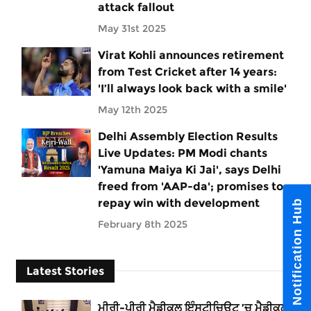
attack fallout
May 31st 2025
Virat Kohli announces retirement
from Test Cricket after 14 years:
'I’ll always look back with a smile'
May 12th 2025
Delhi Assembly Election Results
Live Updates: PM Modi chants
'Yamuna Maiya Ki Jai', says Delhi
freed from 'AAP-da'; promises to
repay win with development
Notification Hub
February 8th 2025
Latest Stories
ਮੀਰੀ-ਪੀਰੀ ਮੈਡੀਕਲ ਇੰਸਟੀਚਿਊਟ ’ਚ ਮੈਡੀਕਲ