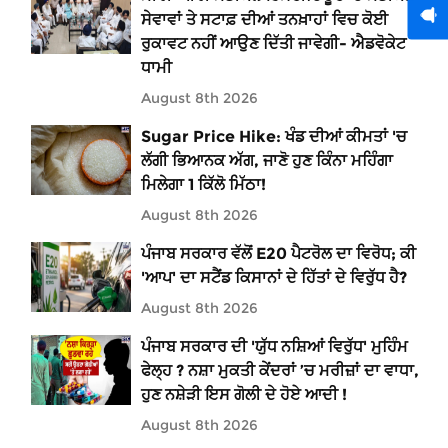
ਸੇਵਾਵਾਂ ਤੇ ਸਟਾਫ਼ ਦੀਆਂ ਤਨਖ਼ਾਹਾਂ ਵਿਚ ਕੋਈ
ਰੁਕਾਵਟ ਨਹੀਂ ਆਉਣ ਦਿੱਤੀ ਜਾਵੇਗੀ- ਐਡਵੋਕੇਟ
ਧਾਮੀ
August 8th 2026
Sugar Price Hike: ਖੰਡ ਦੀਆਂ ਕੀਮਤਾਂ 'ਚ
ਲੱਗੀ ਭਿਆਨਕ ਅੱਗ, ਜਾਣੋ ਹੁਣ ਕਿੰਨਾ ਮਹਿੰਗਾ
ਮਿਲੇਗਾ 1 ਕਿੱਲੋ ਮਿੱਠਾ!
August 8th 2026
ਪੰਜਾਬ ਸਰਕਾਰ ਵੱਲੋਂ E20 ਪੈਟਰੋਲ ਦਾ ਵਿਰੋਧ; ਕੀ
'ਆਪ' ਦਾ ਸਟੈਂਡ ਕਿਸਾਨਾਂ ਦੇ ਹਿੱਤਾਂ ਦੇ ਵਿਰੁੱਧ ਹੈ?
August 8th 2026
ਪੰਜਾਬ ਸਰਕਾਰ ਦੀ 'ਯੁੱਧ ਨਸ਼ਿਆਂ ਵਿਰੁੱਧ' ਮੁਹਿੰਮ
ਫੇਲ੍ਹ ? ਨਸ਼ਾ ਮੁਕਤੀ ਕੇਂਦਰਾਂ ’ਚ ਮਰੀਜ਼ਾਂ ਦਾ ਵਾਧਾ,
ਹੁਣ ਨਸ਼ੇੜੀ ਇਸ ਗੋਲੀ ਦੇ ਹੋਏ ਆਦੀ !
August 8th 2026