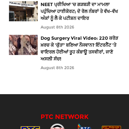
NEET ਪ੍ਰੀਖਿਆ ’ਚ ਗੜਬੜੀ ਦਾ ਮਾਮਲਾ
ਪਹੁੰਚਿਆ ਹਾਈਕੋਰਟ; ਦੋ ਰੋਲ ਨੰਬਰਾਂ ਤੇ ਵੱਖ-ਵੱਖ
ਅੰਕਾਂ ਨੂੰ ਲੈ ਕੇ ਪਟੀਸ਼ਨ ਦਾਇਰ
August 8th 2026
Dog Surgery Viral Video: 220 ਕਰੋੜ
ਖ਼ਰਚ ਕੇ 'ਕੁੱਤਾ' ਬਣਿਆ ਨੌਜਵਾਨ? ਇੰਟਰਨੈੱਟ 'ਤੇ
ਵਾਇਰਲ ਹੋਈਆਂ ਰੂਹ ਕੰਬਾਊ ਤਸਵੀਰਾਂ, ਜਾਣੋ
ਅਸਲੀ ਸੱਚ!
August 8th 2026
PTC NETWORK