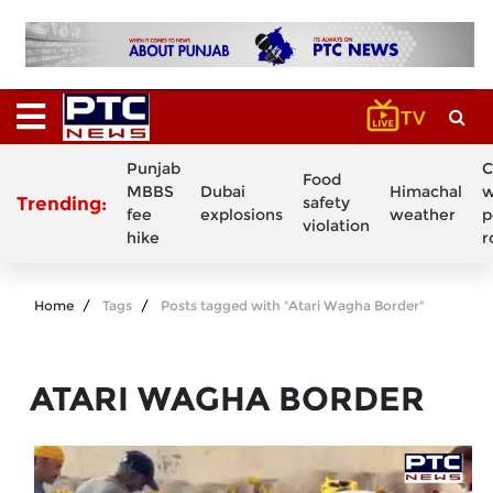
Punjab
C
Food
MBBS
Dubai
Himachal
w
Trending:
safety
fee
explosions
weather
p
violation
hike
r
Home
Tags
Posts tagged with "Atari Wagha Border"
ATARI WAGHA BORDER