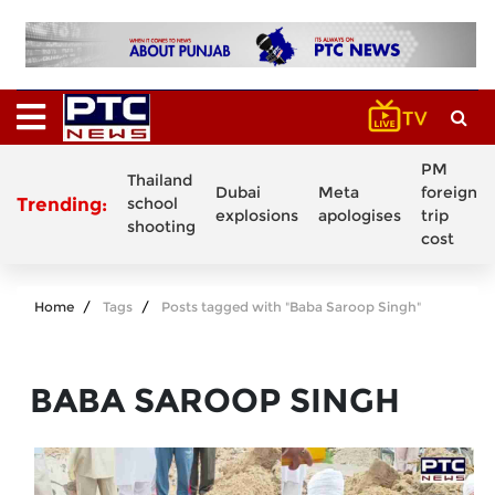
PM
Thailand
Dubai
Meta
foreign
Trending:
school
explosions
apologises
trip
shooting
cost
Home
Tags
Posts tagged with "Baba Saroop Singh"
BABA SAROOP SINGH