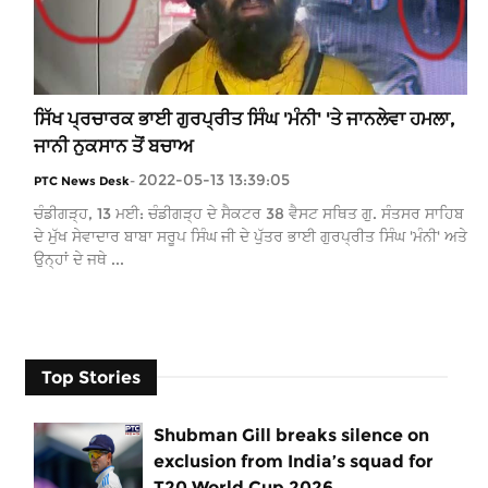
ਸਿੱਖ ਪ੍ਰਚਾਰਕ ਭਾਈ ਗੁਰਪ੍ਰੀਤ ਸਿੰਘ 'ਮੰਨੀ' 'ਤੇ ਜਾਨਲੇਵਾ ਹਮਲਾ,
ਜਾਨੀ ਨੁਕਸਾਨ ਤੋਂ ਬਚਾਅ
2022-05-13 13:39:05
PTC News Desk
-
ਚੰਡੀਗੜ੍ਹ, 13 ਮਈ: ਚੰਡੀਗੜ੍ਹ ਦੇ ਸੈਕਟਰ 38 ਵੈਸਟ ਸਥਿਤ ਗੁ. ਸੰਤਸਰ ਸਾਹਿਬ
ਦੇ ਮੁੱਖ ਸੇਵਾਦਾਰ ਬਾਬਾ ਸਰੂਪ ਸਿੰਘ ਜੀ ਦੇ ਪੁੱਤਰ ਭਾਈ ਗੁਰਪ੍ਰੀਤ ਸਿੰਘ 'ਮੰਨੀ' ਅਤੇ
ਉਨ੍ਹਾਂ ਦੇ ਜਥੇ ...
Top Stories
Shubman Gill breaks silence on
exclusion from India’s squad for
T20 World Cup 2026