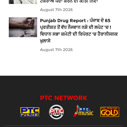
ਟਕਰਾਅ ਪੈਦਾ ਕਰਨ ਦੀ ਕੀਤੀ ਨਿੰਦਾ
August 7th 2026
Punjab Drug Report : ਪੰਜਾਬ ਦੇ 65
ਪ੍ਰਤੀਸ਼ਤ ਤੋਂ ਵੱਧ ਨੌਜਵਾਨ ਨਸ਼ੇ ਦੀ ਲਪੇਟ 'ਚ !
ਵਿਧਾਨ ਸਭਾ ਕਮੇਟੀ ਦੀ ਰਿਪੋਰਟ 'ਚ ਹੈਰਾਨੀਜਨਕ
ਖੁਲਾਸੇ
August 7th 2026
PTC NETWORK