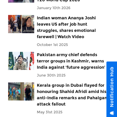
January 10th 2026
Indian woman Ananya Joshi
leaves US after job hunt
struggles, shares emotional
farewell | Watch Video
October 1st 2025
Pakistan army chief defends
terror groups in Kashmir, warns
India against ‘future aggression’
Notification Hub
June 30th 2025
Kerala group in Dubai flayed for
honouring Shahid Afridi amid his
anti-India remarks and Pahalgam
attack fallout
May 31st 2025