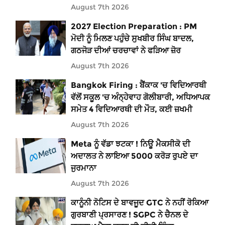
August 7th 2026
2027 Election Preparation : PM
ਮੋਦੀ ਨੂੰ ਮਿਲਣ ਪਹੁੰਚੇ ਸੁਖਬੀਰ ਸਿੰਘ ਬਾਦਲ,
ਗਠਜੋੜ ਦੀਆਂ ਚਰਚਾਵਾਂ ਨੇ ਫੜਿਆ ਜ਼ੋਰ
August 7th 2026
Bangkok Firing : ਬੈਂਕਾਕ 'ਚ ਵਿਦਿਆਰਥੀ
ਵੱਲੋਂ ਸਕੂਲ 'ਚ ਅੰਨ੍ਹੇਵਾਹ ਗੋਲੀਬਾਰੀ, ਅਧਿਆਪਕ
ਸਮੇਤ 4 ਵਿਦਿਆਰਥੀ ਦੀ ਮੌਤ, ਕਈ ਜ਼ਖਮੀ
August 7th 2026
Meta ਨੂੰ ਵੱਡਾ ਝਟਕਾ ! ਨਿਊ ਮੈਕਸੀਕੋ ਦੀ
ਅਦਾਲਤ ਨੇ ਲਾਇਆ 5000 ਕਰੋੜ ਰੁਪਏ ਦਾ
ਜੁਰਮਾਨਾ
August 7th 2026
ਕਾਨੂੰਨੀ ਨੋਟਿਸ ਦੇ ਬਾਵਜੂਦ GTC ਨੇ ਨਹੀਂ ਰੋਕਿਆ
ਗੁਰਬਾਣੀ ਪ੍ਰਸਾਰਣ ! SGPC ਨੇ ਚੈਨਲ ਦੇ