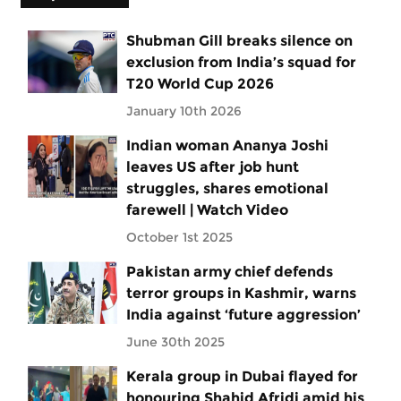
Shubman Gill breaks silence on
exclusion from India’s squad for
T20 World Cup 2026
January 10th 2026
Indian woman Ananya Joshi
leaves US after job hunt
struggles, shares emotional
farewell | Watch Video
October 1st 2025
Pakistan army chief defends
terror groups in Kashmir, warns
India against ‘future aggression’
June 30th 2025
Kerala group in Dubai flayed for
honouring Shahid Afridi amid his