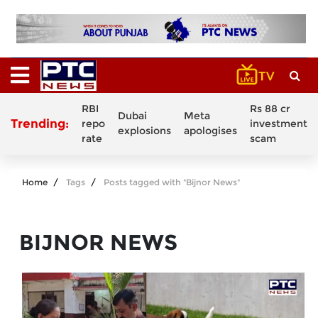
RBI
Rs 88 cr
Dubai
Meta
Trending:
repo
investment
explosions
apologises
rate
scam
Home
Tags
Posts tagged with "Bijnor News"
BIJNOR NEWS