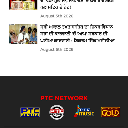
ਦਾ ਵੱਡਾ ਖ਼ੁਲਾਸਾ, ਜਾਣੋ ਦੇਸ਼ 'ਚ ਕਦੋਂ ਤੋਂ ਚੱਲਣਗੇ
ਪਲਾਸਟਿਕ ਦੇ ਨੋਟ!
August 5th 2026
ਸ੍ਰੀ ਅਕਾਲ ਤਖ਼ਤ ਸਾਹਿਬ ਦਾ ਜ਼ਿਕਰ ਵਿਧਾਨ
ਸਭਾ ਦੀ ਕਾਰਵਾਈ 'ਚੋਂ 'ਆਪ' ਸਰਕਾਰ ਦੀ
ਘਟੀਆ ਕਾਰਵਾਈ : ਬਿਕਰਮ ਸਿੰਘ ਮਜੀਠੀਆ
August 5th 2026
PTC NETWORK