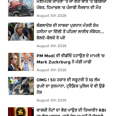
ਮਣੀਮਹੇਸ਼ ਯਾਤਰਾ ‘ਤੇ ਜਾ ਰਹੀ ਥਾਰ ‘ਤੇ ਡਿੱਗਿਆ
ਪੱਥਰ, ਹਿਮਾਚਲ ‘ਚ ਪੰਜਾਬੀ ਨੌਜਵਾਨ ਦੀ ਮੌਤ
August 5th 2026
ਬੰਗਲਾਦੇਸ਼ ਦੀ ਸਾਬਕਾ ਪ੍ਰਧਾਨ ਮੰਤਰੀ ਸ਼ੇਖ
ਹਸੀਨਾ ਦਾ ਦਿੱਲੀ ਤੋਂ ਪਹਿਲਾ ਲਾਈਵ ਸੰਬੋਧਨ...
ਬੋਲਦੇ-ਬੋਲਦੇ ਰੋ ਪਏ
August 5th 2026
PM Modi ਦੀ ਵੀਡੀਓ ਹਟਾਉਣ ਦੇ ਮਾਮਲੇ 'ਚ
Mark Zuckrburg ਨੇ ਮੰਗੀ ਮਾਫੀ
August 5th 2026
OMG ! 50 ਹਜ਼ਾਰ ਦੀ ਸਕੂਟਰੀ ਤੇ 10 ਲੱਖ
ਰੁਪਏ ਦਾ ਜੁਰਮਾਨਾ, ਟ੍ਰੈਫ਼ਿ਼ਕ ਪੁਲਿਸ ਦੇ ਵੀ ਉਡੇ
ਹੋਸ਼
August 5th 2026
ਕਾਗਜ਼ੀ ਨੋਟਾਂ ਦਾ ਭੋਗ ਪਾਉਣ ਦੀ ਤਿਆਰੀ? RBI