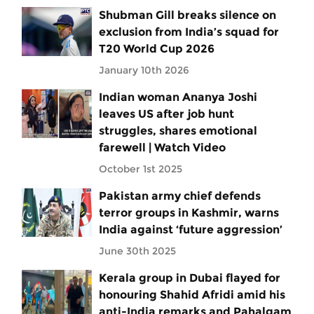
Shubman Gill breaks silence on
exclusion from India’s squad for
T20 World Cup 2026
January 10th 2026
Indian woman Ananya Joshi
leaves US after job hunt
struggles, shares emotional
farewell | Watch Video
October 1st 2025
Pakistan army chief defends
terror groups in Kashmir, warns
India against ‘future aggression’
June 30th 2025
Kerala group in Dubai flayed for
honouring Shahid Afridi amid his
anti-India remarks and Pahalgam