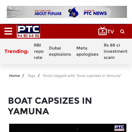
RBI
Rs 88 cr
Dubai
Meta
Trending:
repo
investment
explosions
apologises
rate
scam
Home
Tags
Posts tagged with "boat capsizes in Yamuna"
BOAT CAPSIZES IN
YAMUNA