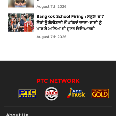
August 7th 2026
Bangkok School Firing : ਸਕੂਲ 'ਚ 7
ਲੋਕਾਂ ਨੂੰ ਗੋਲੀਬਾਰੀ ਤੋਂ ਪਹਿਲਾਂ ਦਾਦਾ-ਦਾਦੀ ਨੂੰ
ਮਾਰ ਕੇ ਆਇਆ ਸੀ ਸ਼ੂਟਰ ਵਿਦਿਆਰਥੀ
August 7th 2026
PTC NETWORK
About Us