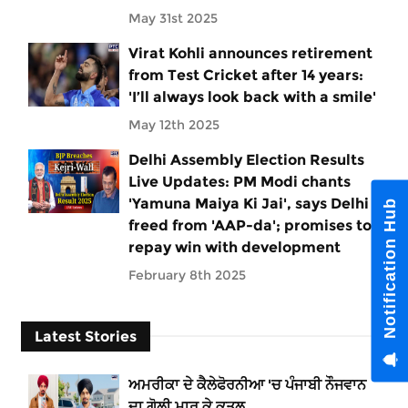
May 31st 2025
Virat Kohli announces retirement
from Test Cricket after 14 years:
'I’ll always look back with a smile'
May 12th 2025
Delhi Assembly Election Results
Live Updates: PM Modi chants
'Yamuna Maiya Ki Jai', says Delhi
Notification Hub
freed from 'AAP-da'; promises to
repay win with development
February 8th 2025
Latest Stories
ਅਮਰੀਕਾ ਦੇ ਕੈਲੇਫੋਰਨੀਆ 'ਚ ਪੰਜਾਬੀ ਨੌਜਵਾਨ
ਦਾ ਗੋਲੀ ਮਾਰ ਕੇ ਕਤਲ