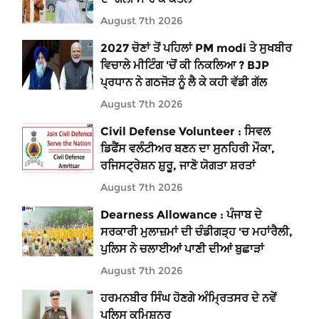
August 7th 2026
2027 ਚੋਣਾਂ ਤੋਂ ਪਹਿਲਾਂ PM modi ਤੇ ਸੁਖਬੀਰ
ਵਿਚਾਲੇ ਮੀਟਿੰਗ 'ਚੋਂ ਕੀ ਨਿਕਲਿਆ ? BJP
ਪ੍ਰਧਾਨ ਨੇ ਗਠਜੋੜ ਨੂੰ ਲੈ ਕੇ ਕਹੀ ਵੱਡੀ ਗੱਲ
August 7th 2026
Civil Defense Volunteer : ਸਿਵਲ
ਡਿਫੈਂਸ ਵਲੰਟੀਅਰ ਬਣਨ ਦਾ ਸੁਨਹਿਰੀ ਮੌਕਾ,
ਰਜਿਸਟ੍ਰੇਸ਼ਨ ਸ਼ੁਰੂ, ਜਾਣੋ ਯੋਗਤਾ ਸ਼ਰਤਾਂ
August 7th 2026
Dearness Allowance : ਪੰਜਾਬ ਦੇ
ਸਰਕਾਰੀ ਮੁਲਾਜ਼ਮਾਂ ਦੀ ਚੰਡੀਗੜ੍ਹ 'ਚ ਮਹਾਂਰੈਲੀ,
ਪੁਲਿਸ ਨੇ ਚਲਾਈਆਂ ਪਾਣੀ ਦੀਆਂ ਬੁਛਾੜਾਂ
August 7th 2026
ਹਰਮਨਬੀਰ ਸਿੰਘ ਹੋਣਗੇ ਅੰਮ੍ਰਿਤਸਰ ਦੇ ਨਵੇਂ
ਪੁਲਿਸ ਕਮਿਸ਼ਨਰ