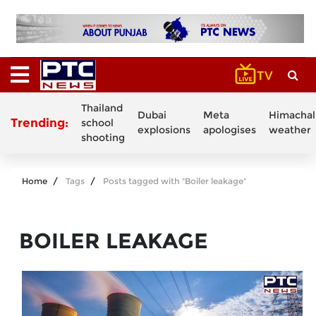
Thailand
Dubai
Meta
Himachal
Trending:
school
explosions
apologises
weather
shooting
Home
Tags
Posts tagged with "Boiler leakage"
BOILER LEAKAGE