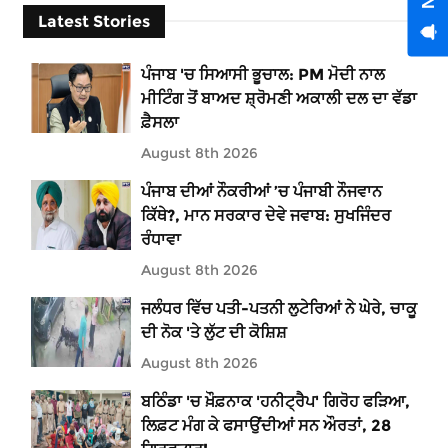
Latest Stories
ਪੰਜਾਬ 'ਚ ਸਿਆਸੀ ਭੂਚਾਲ: PM ਮੋਦੀ ਨਾਲ
ਮੀਟਿੰਗ ਤੋਂ ਬਾਅਦ ਸ਼੍ਰੋਮਣੀ ਅਕਾਲੀ ਦਲ ਦਾ ਵੱਡਾ
ਫ਼ੈਸਲਾ
August 8th 2026
ਪੰਜਾਬ ਦੀਆਂ ਨੌਕਰੀਆਂ ’ਚ ਪੰਜਾਬੀ ਨੌਜਵਾਨ
ਕਿੱਥੇ?, ਮਾਨ ਸਰਕਾਰ ਦੇਵੇ ਜਵਾਬ: ਸੁਖਜਿੰਦਰ
ਰੰਧਾਵਾ
August 8th 2026
ਜਲੰਧਰ ਵਿੱਚ ਪਤੀ-ਪਤਨੀ ਲੁਟੇਰਿਆਂ ਨੇ ਘੇਰੇ, ਚਾਕੂ
ਦੀ ਨੋਕ 'ਤੇ ਲੁੱਟ ਦੀ ਕੋਸ਼ਿਸ਼
August 8th 2026
ਬਠਿੰਡਾ 'ਚ ਖ਼ੌਫ਼ਨਾਕ 'ਹਨੀਟ੍ਰੈਪ' ਗਿਰੋਹ ਫੜਿਆ,
ਲਿਫ਼ਟ ਮੰਗ ਕੇ ਫਸਾਉਂਦੀਆਂ ਸਨ ਔਰਤਾਂ, 28