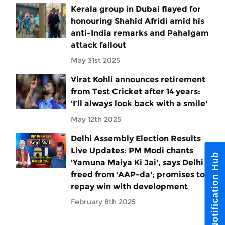
Kerala group in Dubai flayed for
honouring Shahid Afridi amid his
anti-India remarks and Pahalgam
attack fallout
May 31st 2025
Virat Kohli announces retirement
from Test Cricket after 14 years:
'I’ll always look back with a smile'
May 12th 2025
Delhi Assembly Election Results
Live Updates: PM Modi chants
Notification Hub
'Yamuna Maiya Ki Jai', says Delhi
freed from 'AAP-da'; promises to
repay win with development
February 8th 2025