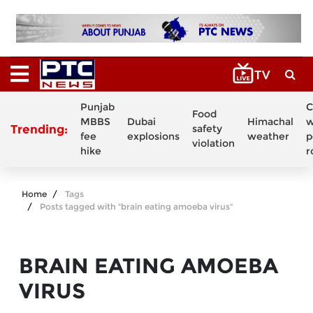
Punjab
C
Food
MBBS
Dubai
Himachal
w
Trending:
safety
fee
explosions
weather
p
violation
hike
r
Home
Tags
Posts tagged with "brain eating amoeba virus"
BRAIN EATING AMOEBA
VIRUS